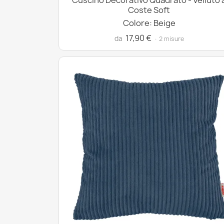
Cuscino Decorativo Quadrato - Velluto 
Coste Soft
Colore: Beige
17,90 €
da
· 2 misure