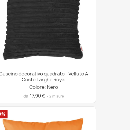
Cuscino decorativo quadrato - Velluto A
Coste Larghe Royal
Colore: Nero
17,90 €
da
· 2 misure
0%