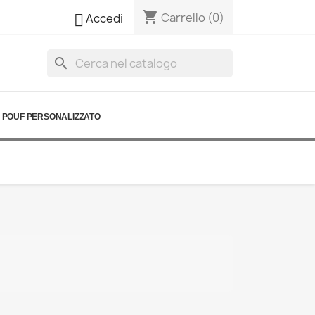
shopping_cart

Carrello
(0)
Accedi
search
POUF PERSONALIZZATO