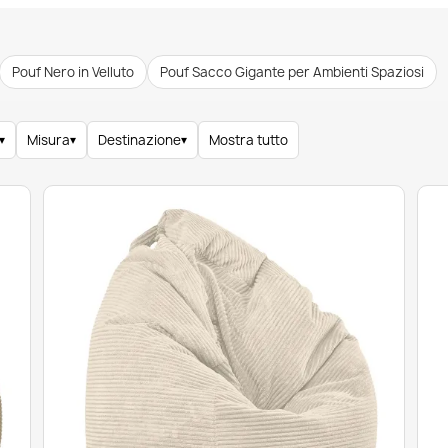
Pouf Nero in Velluto
Pouf Sacco Gigante per Ambienti Spaziosi
▾
Misura
▾
Destinazione
▾
Mostra tutto