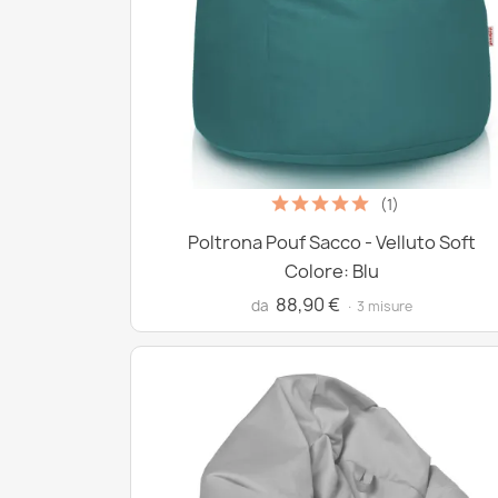
(1)
Poltrona Pouf Sacco - Velluto Soft
Colore: Blu
88,90 €
da
· 3 misure