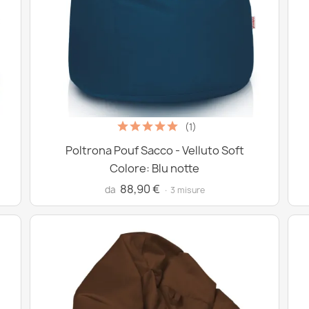
(1)
Poltrona Pouf Sacco - Velluto Soft
Colore: Blu notte
88,90 €
da
· 3 misure