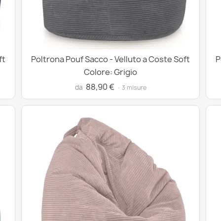
ft
Poltrona Pouf Sacco - Velluto a Coste Soft
P
Colore: Grigio
88,90 €
da
· 3 misure