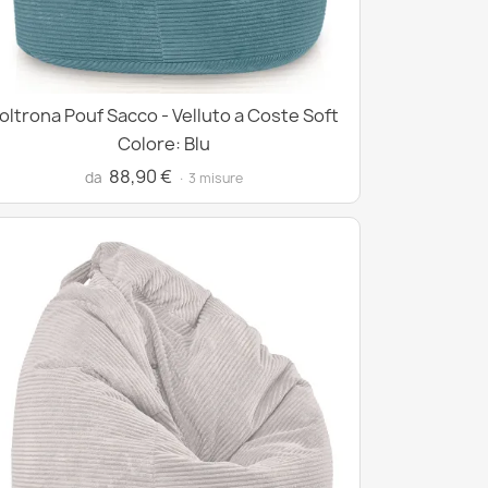
oltrona Pouf Sacco - Velluto a Coste Soft
Colore: Blu
88,90 €
da
· 3 misure