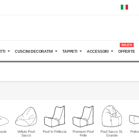
SALE%
TTI
CUSCINI DECORATIVI
TAPPETI
ACCESSORI
OFFERTE
ucle
Velluto Pouf
Pouf In Pelliccia
Premium Pouf
Pouf Sacco XL
Poltr
Sacco
Pelle
Grande