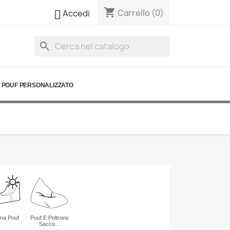
shopping_cart

Carrello
(0)
Accedi
search
POUF PERSONALIZZATO
ona Pouf
Pouf E Poltrone
Sacco...