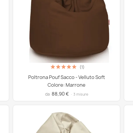
(1)
Poltrona Pouf Sacco - Velluto Soft
Colore: Marrone
88,90 €
da
· 3 misure