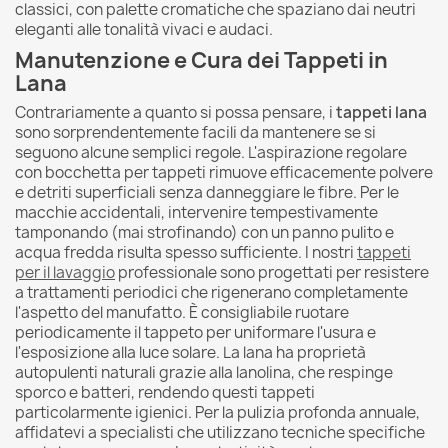
classici, con palette cromatiche che spaziano dai neutri
eleganti alle tonalità vivaci e audaci.
Manutenzione e Cura dei Tappeti in
Lana
Contrariamente a quanto si possa pensare, i
tappeti lana
sono sorprendentemente facili da mantenere se si
seguono alcune semplici regole. L'aspirazione regolare
con bocchetta per tappeti rimuove efficacemente polvere
e detriti superficiali senza danneggiare le fibre. Per le
macchie accidentali, intervenire tempestivamente
tamponando (mai strofinando) con un panno pulito e
acqua fredda risulta spesso sufficiente. I nostri
tappeti
per il lavaggio
professionale sono progettati per resistere
a trattamenti periodici che rigenerano completamente
l'aspetto del manufatto. È consigliabile ruotare
periodicamente il tappeto per uniformare l'usura e
l'esposizione alla luce solare. La lana ha proprietà
autopulenti naturali grazie alla lanolina, che respinge
sporco e batteri, rendendo questi tappeti
particolarmente igienici. Per la pulizia profonda annuale,
affidatevi a specialisti che utilizzano tecniche specifiche