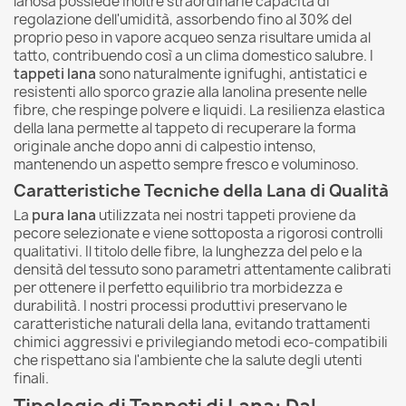
lanosa possiede inoltre straordinarie capacità di
regolazione dell'umidità, assorbendo fino al 30% del
proprio peso in vapore acqueo senza risultare umida al
tatto, contribuendo così a un clima domestico salubre. I
tappeti lana
sono naturalmente ignifughi, antistatici e
resistenti allo sporco grazie alla lanolina presente nelle
fibre, che respinge polvere e liquidi. La resilienza elastica
della lana permette al tappeto di recuperare la forma
originale anche dopo anni di calpestio intenso,
mantenendo un aspetto sempre fresco e voluminoso.
Caratteristiche Tecniche della Lana di Qualità
La
pura lana
utilizzata nei nostri tappeti proviene da
pecore selezionate e viene sottoposta a rigorosi controlli
qualitativi. Il titolo delle fibre, la lunghezza del pelo e la
densità del tessuto sono parametri attentamente calibrati
per ottenere il perfetto equilibrio tra morbidezza e
durabilità. I nostri processi produttivi preservano le
caratteristiche naturali della lana, evitando trattamenti
chimici aggressivi e privilegiando metodi eco-compatibili
che rispettano sia l'ambiente che la salute degli utenti
finali.