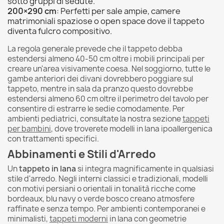
sotto gruppi di sedute.
200×290 cm
: Perfetti per sale ampie, camere
matrimoniali spaziose o open space dove il tappeto
diventa fulcro compositivo.
La regola generale prevede che il tappeto debba
estendersi almeno 40-50 cm oltre i mobili principali per
creare un'area visivamente coesa. Nel soggiorno, tutte le
gambe anteriori dei divani dovrebbero poggiare sul
tappeto, mentre in sala da pranzo questo dovrebbe
estendersi almeno 60 cm oltre il perimetro del tavolo per
consentire di estrarre le sedie comodamente. Per
ambienti pediatrici, consultate la nostra sezione
tappeti
per bambini
, dove troverete modelli in lana ipoallergenica
con trattamenti specifici.
Abbinamenti e Stili d'Arredo
Un
tappeto in lana
si integra magnificamente in qualsiasi
stile d'arredo. Negli interni classici e tradizionali, modelli
con motivi persiani o orientali in tonalità ricche come
bordeaux, blu navy o verde bosco creano atmosfere
raffinate e senza tempo. Per ambienti contemporanei e
minimalisti,
tappeti moderni
in lana con geometrie