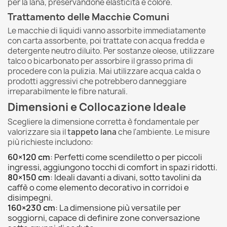
per la lana, preservandone elasticità e colore.
Trattamento delle Macchie Comuni
Le macchie di liquidi vanno assorbite immediatamente
con carta assorbente, poi trattate con acqua fredda e
detergente neutro diluito. Per sostanze oleose, utilizzare
talco o bicarbonato per assorbire il grasso prima di
procedere con la pulizia. Mai utilizzare acqua calda o
prodotti aggressivi che potrebbero danneggiare
irreparabilmente le fibre naturali.
Dimensioni e Collocazione Ideale
Scegliere la dimensione corretta è fondamentale per
valorizzare sia il
tappeto lana
che l'ambiente. Le misure
più richieste includono:
60×120 cm
: Perfetti come scendiletto o per piccoli
ingressi, aggiungono tocchi di comfort in spazi ridotti.
80×150 cm
: Ideali davanti a divani, sotto tavolini da
caffè o come elemento decorativo in corridoi e
disimpegni.
160×230 cm
: La dimensione più versatile per
soggiorni, capace di definire zone conversazione