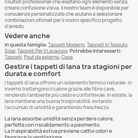
risultati professionali che esaltano ogni elemento senza
creare confusione visiva. Il nostro team è disponibile per
consulenze personalizzate che aiutano a selezionare
combinazioni ottimali per il vostro specifico progetto
d'arredo.
Vedere anche
In questa famiglia:
Tappeti Moderni
,
Tappeti In Tessuto
Sisal
,
Tappeti Per Il Lavaggio
.
Potrebbe interessarti:
Tappeti
,
Pouf da esterno
,
Casa
.
Gestire i tappeti di lana tra stagioni per
durata e comfort
I tappeti di lana offrono un isolamento termico naturale: in
inverno trattengono il calore grazie alle fibre cave,
rendendo l'ambiente più caldo e confortevole. In estate, la
lana mantiene una buona traspirabilità, evitando
l'accumulo di umidità e garantendo freschezza.
La lana assorbe umidità senza perdere calore,
perfetta con riscaldamento a pavimento.
La traspirabilità estiva previene cattivi odori e
favorisce la ventilazione.