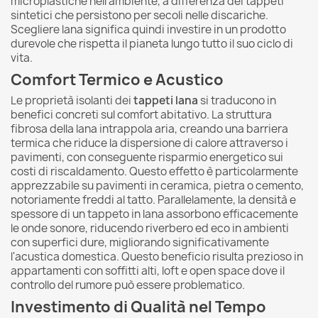
microplastiche nell'ambiente, a differenza dei tappeti
sintetici che persistono per secoli nelle discariche.
Scegliere lana significa quindi investire in un prodotto
durevole che rispetta il pianeta lungo tutto il suo ciclo di
vita.
Comfort Termico e Acustico
Le proprietà isolanti dei
tappeti lana
si traducono in
benefici concreti sul comfort abitativo. La struttura
fibrosa della lana intrappola aria, creando una barriera
termica che riduce la dispersione di calore attraverso i
pavimenti, con conseguente risparmio energetico sui
costi di riscaldamento. Questo effetto è particolarmente
apprezzabile su pavimenti in ceramica, pietra o cemento,
notoriamente freddi al tatto. Parallelamente, la densità e
spessore di un tappeto in lana assorbono efficacemente
le onde sonore, riducendo riverbero ed eco in ambienti
con superfici dure, migliorando significativamente
l'acustica domestica. Questo beneficio risulta prezioso in
appartamenti con soffitti alti, loft e open space dove il
controllo del rumore può essere problematico.
Investimento di Qualità nel Tempo