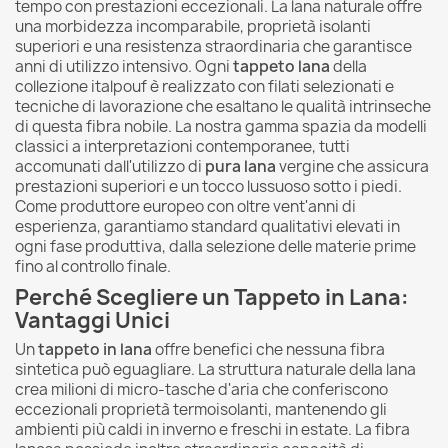
tempo con prestazioni eccezionali. La lana naturale offre
una morbidezza incomparabile, proprietà isolanti
superiori e una resistenza straordinaria che garantisce
anni di utilizzo intensivo. Ogni
tappeto lana
della
collezione italpouf è realizzato con filati selezionati e
tecniche di lavorazione che esaltano le qualità intrinseche
di questa fibra nobile. La nostra gamma spazia da modelli
classici a interpretazioni contemporanee, tutti
accomunati dall'utilizzo di
pura lana
vergine che assicura
prestazioni superiori e un tocco lussuoso sotto i piedi.
Come produttore europeo con oltre vent'anni di
esperienza, garantiamo standard qualitativi elevati in
ogni fase produttiva, dalla selezione delle materie prime
fino al controllo finale.
Perché Scegliere un Tappeto in Lana:
Vantaggi Unici
Un
tappeto in lana
offre benefici che nessuna fibra
sintetica può eguagliare. La struttura naturale della lana
crea milioni di micro-tasche d'aria che conferiscono
eccezionali proprietà termoisolanti, mantenendo gli
ambienti più caldi in inverno e freschi in estate. La fibra