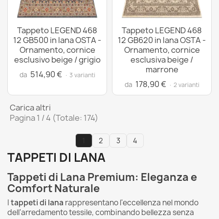
Tappeto LEGEND 468
Tappeto LEGEND 468
12 GB500 in lana OSTA -
12 GB620 in lana OSTA -
Ornamento, cornice
Ornamento, cornice
esclusivo beige / grigio
esclusiva beige /
marrone
514,90 €
da
· 3 varianti
178,90 €
da
· 2 varianti
Carica altri
Pagina 1 / 4 (Totale: 174)
1
2
3
4
TAPPETI DI LANA
Tappeti di Lana Premium: Eleganza e
Comfort Naturale
I
tappeti di lana
rappresentano l'eccellenza nel mondo
dell'arredamento tessile, combinando bellezza senza