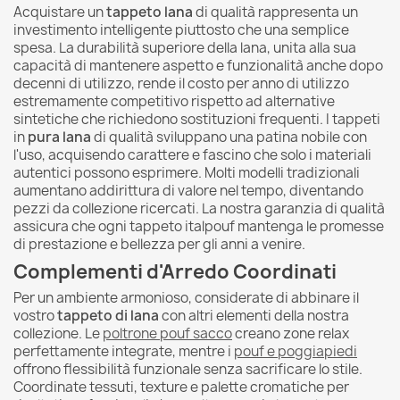
Acquistare un
tappeto lana
di qualità rappresenta un
investimento intelligente piuttosto che una semplice
spesa. La durabilità superiore della lana, unita alla sua
capacità di mantenere aspetto e funzionalità anche dopo
decenni di utilizzo, rende il costo per anno di utilizzo
estremamente competitivo rispetto ad alternative
sintetiche che richiedono sostituzioni frequenti. I tappeti
in
pura lana
di qualità sviluppano una patina nobile con
l'uso, acquisendo carattere e fascino che solo i materiali
autentici possono esprimere. Molti modelli tradizionali
aumentano addirittura di valore nel tempo, diventando
pezzi da collezione ricercati. La nostra garanzia di qualità
assicura che ogni tappeto italpouf mantenga le promesse
di prestazione e bellezza per gli anni a venire.
Complementi d'Arredo Coordinati
Per un ambiente armonioso, considerate di abbinare il
vostro
tappeto di lana
con altri elementi della nostra
collezione. Le
poltrone pouf sacco
creano zone relax
perfettamente integrate, mentre i
pouf e poggiapiedi
offrono flessibilità funzionale senza sacrificare lo stile.
Coordinate tessuti, texture e palette cromatiche per