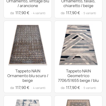
Ornamento, vintage blu
Ornamento, telaio,
/ arancione
chiaretto / beige
117,90 €
117,90 €
da
da
· 4 varianti
· 5 varianti
Tappeto NAIN
Tappeto NAIN
Ornamento blu scuro /
Geometrico
beige
7706/51655 beige / blu
117,90 €
117,90 €
da
da
· 4 varianti
· 5 varianti