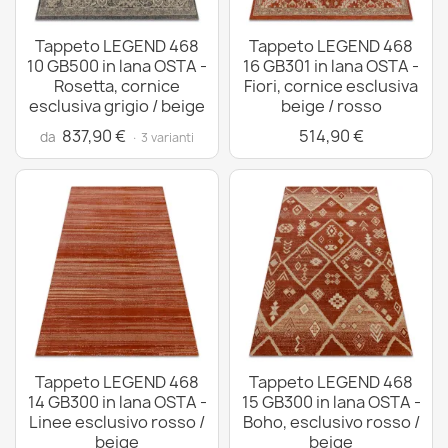
Tappeto LEGEND 468
Tappeto LEGEND 468
10 GB500 in lana OSTA -
16 GB301 in lana OSTA -
Rosetta, cornice
Fiori, cornice esclusiva
esclusiva grigio / beige
beige / rosso
837,90 €
514,90 €
da
· 3 varianti
Tappeto LEGEND 468
Tappeto LEGEND 468
14 GB300 in lana OSTA -
15 GB300 in lana OSTA -
Linee esclusivo rosso /
Boho, esclusivo rosso /
beige
beige