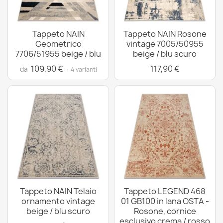
Tappeto NAIN
Tappeto NAIN Rosone
Geometrico
vintage 7005/50955
7706/51955 beige / blu
beige / blu scuro
109,90 €
117,90 €
da
· 4 varianti
Tappeto NAIN Telaio
Tappeto LEGEND 468
ornamento vintage
01 GB100 in lana OSTA -
beige / blu scuro
Rosone, cornice
esclusivo crema / rosso