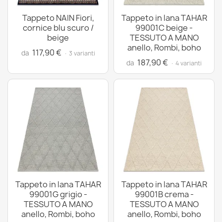
Tappeto NAIN Fiori,
Tappeto in lana TAHAR
cornice blu scuro /
99001C beige -
beige
TESSUTO A MANO
anello, Rombi, boho
117,90 €
da
· 3 varianti
187,90 €
da
· 4 varianti
Tappeto in lana TAHAR
Tappeto in lana TAHAR
99001G grigio -
99001B crema -
TESSUTO A MANO
TESSUTO A MANO
anello, Rombi, boho
anello, Rombi, boho