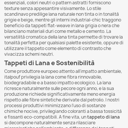
essenziali, colori neutri o pattern astratti forniscono
texture senza appesantire visivamente. Lo stile
scandinavo predilige lana naturale non tinta o in tonalità
grigie e beige, mentre gli interni industrial-chic traggono
beneficio da tappeti flat-weave in lana grigia o nera che
bilanciano materiali duri come metallo e cemento. La
versatilità cromatica della lana tinta permette di trovare la
tonalità perfetta per qualsiasi palette esistente, oppure di
utilizzare il tappeto come elemento di contrasto che
vivacizza schemi neutri.
Tappeti di Lana e Sostenibilità
Come produttore europeo attento all'impatto ambientale,
italpouf privilegia la lana come fibra rinnovabile,
biodegradabile e a basso impatto ecologico. La lana
ricresce naturalmente sulle pecore ogni anno, e la sua
produzione richiede significativamente meno energia
rispetto alle fibre sintetiche derivate dal petrolio. I nostri
processi produttivi minimizzano l'uso di sostanze
chimiche nocive, privilegiando coloranti a bassa tossicità
e fissanti eco-compatibili. A fine vita, un
tappeto di lana
si decompone naturalmente senza rilasciare