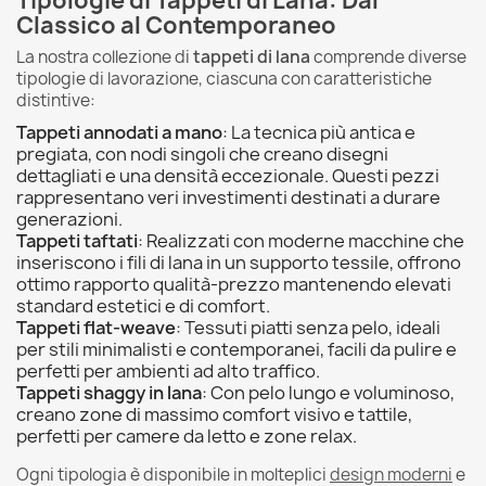
Tipologie di Tappeti di Lana: Dal
Classico al Contemporaneo
La nostra collezione di
tappeti di lana
comprende diverse
tipologie di lavorazione, ciascuna con caratteristiche
distintive:
Tappeti annodati a mano
: La tecnica più antica e
pregiata, con nodi singoli che creano disegni
dettagliati e una densità eccezionale. Questi pezzi
rappresentano veri investimenti destinati a durare
generazioni.
Tappeti taftati
: Realizzati con moderne macchine che
inseriscono i fili di lana in un supporto tessile, offrono
ottimo rapporto qualità-prezzo mantenendo elevati
standard estetici e di comfort.
Tappeti flat-weave
: Tessuti piatti senza pelo, ideali
per stili minimalisti e contemporanei, facili da pulire e
perfetti per ambienti ad alto traffico.
Tappeti shaggy in lana
: Con pelo lungo e voluminoso,
creano zone di massimo comfort visivo e tattile,
perfetti per camere da letto e zone relax.
Ogni tipologia è disponibile in molteplici
design moderni
e