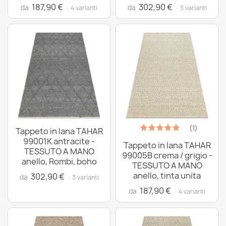
187,90 €
302,90 €
da
da
· 4 varianti
· 3 varianti
(1)
Tappeto in lana TAHAR
99001K antracite -
Tappeto in lana TAHAR
TESSUTO A MANO
99005B crema / grigio -
anello, Rombi, boho
TESSUTO A MANO
anello, tinta unita
302,90 €
da
· 3 varianti
187,90 €
da
· 4 varianti