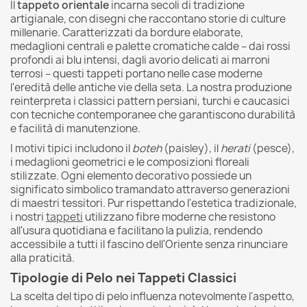
Il
tappeto orientale
incarna secoli di tradizione
artigianale, con disegni che raccontano storie di culture
millenarie. Caratterizzati da bordure elaborate,
medaglioni centrali e palette cromatiche calde – dai rossi
profondi ai blu intensi, dagli avorio delicati ai marroni
terrosi – questi tappeti portano nelle case moderne
l'eredità delle antiche vie della seta. La nostra produzione
reinterpreta i classici pattern persiani, turchi e caucasici
con tecniche contemporanee che garantiscono durabilità
e facilità di manutenzione.
I motivi tipici includono il
boteh
(paisley), il
herati
(pesce),
i medaglioni geometrici e le composizioni floreali
stilizzate. Ogni elemento decorativo possiede un
significato simbolico tramandato attraverso generazioni
di maestri tessitori. Pur rispettando l'estetica tradizionale,
i nostri
tappeti
utilizzano fibre moderne che resistono
all'usura quotidiana e facilitano la pulizia, rendendo
accessibile a tutti il fascino dell'Oriente senza rinunciare
alla praticità.
Tipologie di Pelo nei Tappeti Classici
La scelta del tipo di pelo influenza notevolmente l'aspetto,