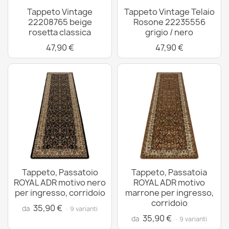
Tappeto Vintage
Tappeto Vintage Telaio
22208765 beige
Rosone 22235556
rosetta classica
grigio / nero
47,90 €
47,90 €
Tappeto, Passatoio
Tappeto, Passatoia
ROYAL ADR motivo nero
ROYAL ADR motivo
per ingresso, corridoio
marrone per ingresso,
corridoio
35,90 €
da
· 9 varianti
35,90 €
da
· 9 varianti