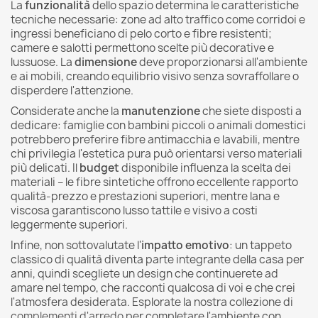
La
funzionalità
dello spazio determina le caratteristiche
tecniche necessarie: zone ad alto traffico come corridoi e
ingressi beneficiano di pelo corto e fibre resistenti;
camere e salotti permettono scelte più decorative e
lussuose. La
dimensione
deve proporzionarsi all'ambiente
e ai mobili, creando equilibrio visivo senza sovraffollare o
disperdere l'attenzione.
Considerate anche la
manutenzione
che siete disposti a
dedicare: famiglie con bambini piccoli o animali domestici
potrebbero preferire fibre antimacchia e lavabili, mentre
chi privilegia l'estetica pura può orientarsi verso materiali
più delicati. Il
budget
disponibile influenza la scelta dei
materiali – le fibre sintetiche offrono eccellente rapporto
qualità-prezzo e prestazioni superiori, mentre lana e
viscosa garantiscono lusso tattile e visivo a costi
leggermente superiori.
Infine, non sottovalutate l'
impatto emotivo
: un tappeto
classico di qualità diventa parte integrante della casa per
anni, quindi scegliete un design che continuerete ad
amare nel tempo, che racconti qualcosa di voi e che crei
l'atmosfera desiderata. Esplorate la nostra collezione di
complementi d'arredo
per completare l'ambiente con