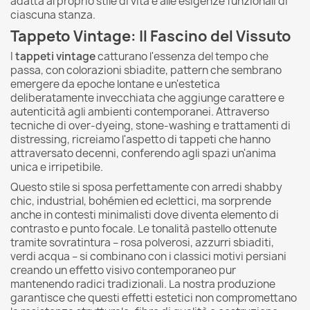
adatta al proprio stile di vita e alle esigenze funzionali di
ciascuna stanza.
Tappeto Vintage: Il Fascino del Vissuto
I
tappeti vintage
catturano l'essenza del tempo che
passa, con colorazioni sbiadite, pattern che sembrano
emergere da epoche lontane e un'estetica
deliberatamente invecchiata che aggiunge carattere e
autenticità agli ambienti contemporanei. Attraverso
tecniche di over-dyeing, stone-washing e trattamenti di
distressing, ricreiamo l'aspetto di tappeti che hanno
attraversato decenni, conferendo agli spazi un'anima
unica e irripetibile.
Questo stile si sposa perfettamente con arredi shabby
chic, industrial, bohémien ed eclettici, ma sorprende
anche in contesti minimalisti dove diventa elemento di
contrasto e punto focale. Le tonalità pastello ottenute
tramite sovratintura – rosa polverosi, azzurri sbiaditi,
verdi acqua – si combinano con i classici motivi persiani
creando un effetto visivo contemporaneo pur
mantenendo radici tradizionali. La nostra produzione
garantisce che questi effetti estetici non compromettano