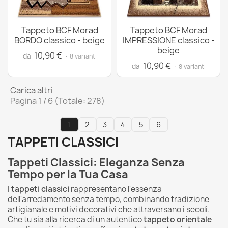
Tappeto BCF Morad
Tappeto BCF Morad
BORDO classico - beige
IMPRESSIONE classico -
beige
10,90 €
da
· 8 varianti
10,90 €
da
· 8 varianti
Carica altri
Pagina 1 / 6 (Totale: 278)
1
2
3
4
5
6
TAPPETI CLASSICI
Tappeti Classici: Eleganza Senza
Tempo per la Tua Casa
I
tappeti classici
rappresentano l'essenza
dell'arredamento senza tempo, combinando tradizione
artigianale e motivi decorativi che attraversano i secoli.
Che tu sia alla ricerca di un autentico
tappeto orientale