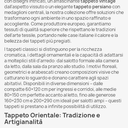
con disegni intricati, un affascinante
tappeto vintage
dall'aspetto vissuto o un elegante
tappeto persiano
con
medaglioni centrali, la nostra collezione offre soluzioni che
trasformano ogni ambiente in uno spazio raffinato e
accogliente. Come produttore europeo, garantiamo
tessuti di qualità superiore che rispettano le tradizioni
dell'arte tessile, portando nelle case italiane il calore e la
bellezza dei tappeti più pregiati.
I tappeti classici si distinguono per la ricchezza
cromatica, i dettagli ornamentali e la capacità di adattarsi
a molteplici stili d'arredo: dal salotto formale alla camera
da letto, dalla sala da pranzo allo studio. I motivi floreali,
geometrici e arabescati creano composizioni visive che
catturano lo sguardo e donano carattere agli spazi
abitativi. Disponibili in diverse dimensioni – dalle
compatte 60×120 cm per ingressi e corridoi, alle medie
80×150 cm perfette accanto al letto, fino alle generose
160×230 cm e 200×290 cm ideali per salotti ampi – questi
tappeti si prestano a infinite possibilità di utilizzo.
Tappeto Orientale: Tradizione e
Artigianalità