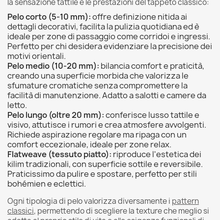
la sensazione tattile e le prestazioni del tappeto classico:
Pelo corto (5-10 mm):
offre definizione nitida ai
dettagli decorativi, facilita la pulizia quotidiana ed è
ideale per zone di passaggio come corridoi e ingressi.
Perfetto per chi desidera evidenziare la precisione dei
motivi orientali.
Pelo medio (10-20 mm):
bilancia comfort e praticità,
creando una superficie morbida che valorizza le
sfumature cromatiche senza compromettere la
facilità di manutenzione. Adatto a salotti e camere da
letto.
Pelo lungo (oltre 20 mm):
conferisce lusso tattile e
visivo, attutisce i rumori e crea atmosfere avvolgenti.
Richiede aspirazione regolare ma ripaga con un
comfort eccezionale, ideale per zone relax.
Flatweave (tessuto piatto):
riproduce l'estetica dei
kilim tradizionali, con superficie sottile e reversibile.
Praticissimo da pulire e spostare, perfetto per stili
bohémien e eclettici.
Ogni tipologia di pelo valorizza diversamente i
pattern
classici
, permettendo di scegliere la texture che meglio si