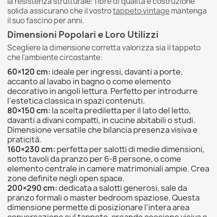
la resistenza strutturale: fibre di qualità e costruzione
solida assicurano che il vostro
tappeto vintage
mantenga
il suo fascino per anni.
Dimensioni Popolari e Loro Utilizzi
Scegliere la dimensione corretta valorizza sia il tappeto
che l'ambiente circostante:
60×120 cm:
ideale per ingressi, davanti a porte,
accanto al lavabo in bagno o come elemento
decorativo in angoli lettura. Perfetto per introdurre
l'estetica classica in spazi contenuti.
80×150 cm:
la scelta prediletta per il lato del letto,
davanti a divani compatti, in cucine abitabili o studi.
Dimensione versatile che bilancia presenza visiva e
praticità.
160×230 cm:
perfetta per salotti di medie dimensioni,
sotto tavoli da pranzo per 6-8 persone, o come
elemento centrale in camere matrimoniali ampie. Crea
zone definite negli open space.
200×290 cm:
dedicata a salotti generosi, sale da
pranzo formali o master bedroom spaziose. Questa
dimensione permette di posizionare l'intera area
conversazione sul tappeto, creando coesione visiva e