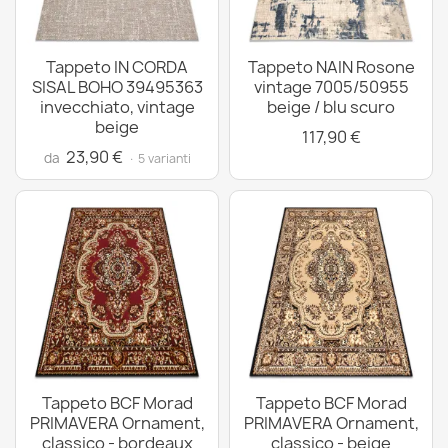
Tappeto IN CORDA
Tappeto NAIN Rosone
SISAL BOHO 39495363
vintage 7005/50955
invecchiato, vintage
beige / blu scuro
beige
117,90 €
23,90 €
da
· 5 varianti
Tappeto BCF Morad
Tappeto BCF Morad
PRIMAVERA Ornament,
PRIMAVERA Ornament,
classico - bordeaux
classico - beige