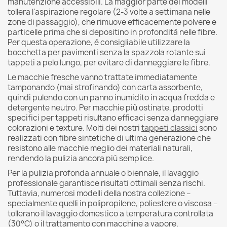
manutenzione accessibili. La maggior parte dei modelli
tollera l'aspirazione regolare (2-3 volte a settimana nelle
zone di passaggio), che rimuove efficacemente polvere e
particelle prima che si depositino in profondità nelle fibre.
Per questa operazione, è consigliabile utilizzare la
bocchetta per pavimenti senza la spazzola rotante sui
tappeti a pelo lungo, per evitare di danneggiare le fibre.
Le macchie fresche vanno trattate immediatamente
tamponando (mai strofinando) con carta assorbente,
quindi pulendo con un panno inumidito in acqua fredda e
detergente neutro. Per macchie più ostinate, prodotti
specifici per tappeti risultano efficaci senza danneggiare
colorazioni e texture. Molti dei nostri
tappeti classici
sono
realizzati con fibre sintetiche di ultima generazione che
resistono alle macchie meglio dei materiali naturali,
rendendo la pulizia ancora più semplice.
Per la pulizia profonda annuale o biennale, il lavaggio
professionale garantisce risultati ottimali senza rischi.
Tuttavia, numerosi modelli della nostra collezione –
specialmente quelli in polipropilene, poliestere o viscosa –
tollerano il lavaggio domestico a temperatura controllata
(30°C) o il trattamento con macchine a vapore.