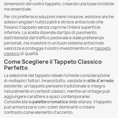
dimensioni del vostro tappeto, creando una base invisibile
ma essenziale.
Per chi preferisce soluzioni meno invasive, esistono anche
adesivi angolari riutilizzabili e strisce antiscivolo che
fissano il tappeto senza coprirne l'intera superficie
inferiore. La scelta dipende dal tipo di pavimento,
dall'intensità del traffico pedonale e dalle preferenze
personali, ma investire in un buon sistema antiscivolo
valorizza e protegge il vostro investimento in un
tappeto
classico
di qualità.
Come Scegliere il Tappeto Classico
Perfetto
La selezione del tappeto ideale richiede considerazione
di molteplici fattori. Innanzitutto, valutate lo
stile d'arredo
esistente: un tappeto persiano tradizionale si integra
naturalmente in contesti classici, mentre un vintage può
aggiungere carattere a spazi contemporanei.
Considerate la
palette cromatica
della stanza: il tappeto
può armonizzarsi con i colori dominanti o creare
contrasto come elemento d'accento.