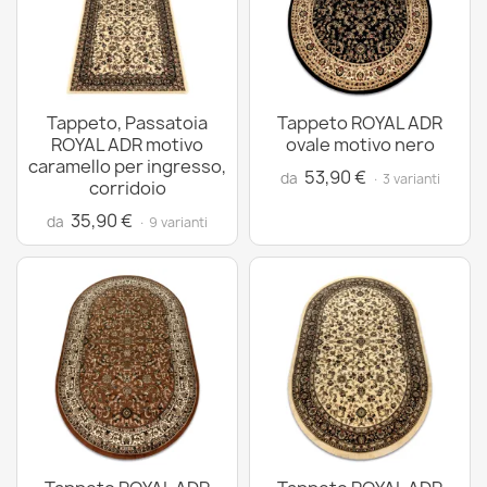
Tappeto, Passatoia
Tappeto ROYAL ADR
ROYAL ADR motivo
ovale motivo nero
caramello per ingresso,
53,90 €
da
· 3 varianti
corridoio
35,90 €
da
· 9 varianti