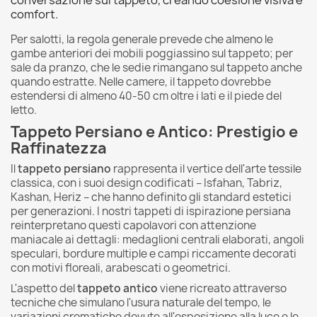
comfort.
Per salotti, la regola generale prevede che almeno le
gambe anteriori dei mobili poggiassino sul tappeto; per
sale da pranzo, che le sedie rimangano sul tappeto anche
quando estratte. Nelle camere, il tappeto dovrebbe
estendersi di almeno 40-50 cm oltre i lati e il piede del
letto.
Tappeto Persiano e Antico: Prestigio e
Raffinatezza
Il
tappeto persiano
rappresenta il vertice dell'arte tessile
classica, con i suoi design codificati – Isfahan, Tabriz,
Kashan, Heriz – che hanno definito gli standard estetici
per generazioni. I nostri tappeti di ispirazione persiana
reinterpretano questi capolavori con attenzione
maniacale ai dettagli: medaglioni centrali elaborati, angoli
speculari, bordure multiple e campi riccamente decorati
con motivi floreali, arabescati o geometrici.
L'aspetto del
tappeto antico
viene ricreato attraverso
tecniche che simulano l'usura naturale del tempo, le
variazioni cromatiche dovute all'esposizione alla luce e le