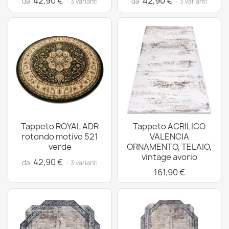
42,90 €
42,90 €
da
da
· 3 varianti
· 3 varianti
Tappeto ROYAL ADR
Tappeto ACRILICO
rotondo motivo 521
VALENCIA
verde
ORNAMENTO, TELAIO,
vintage avorio
42,90 €
da
· 3 varianti
161,90 €