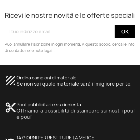
Ricevi le nostre novità e le offerte speciali
Puoi annullare l'iscrizione in ogni momenti. A questo scopo, cerca le info
di contatto nelle note legali.
texture
Ordina campioni di materiale
Se non sai quale materiale sarà il migliore per te.
content_cut
Pouf pubblicitari e su richiesta
Offriamo la possibilità di stampare sui nostri pouf
e pouf
14 GIORNI PER RESTITUIRE LA MERCE