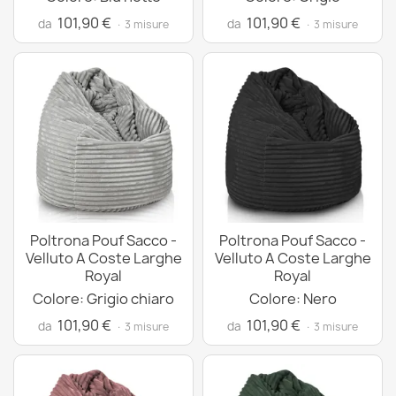
101,90 €
101,90 €
da
da
· 3 misure
· 3 misure
Poltrona Pouf Sacco -
Poltrona Pouf Sacco -
Velluto A Coste Larghe
Velluto A Coste Larghe
Royal
Royal
Colore: Grigio chiaro
Colore: Nero
101,90 €
101,90 €
da
da
· 3 misure
· 3 misure