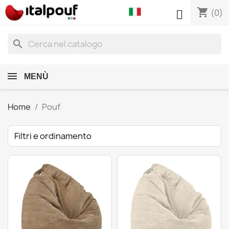
shopping_cart

(0)
search
MENÙ
Home
Pouf
Filtri e ordinamento