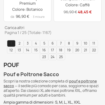
Premium
Colore: Caffè
Colore: Botanico
96,90 €
48,45 €
96,90 €
da
· 3 misure
Carica altri
Pagina 1 / 25 (Totale: 1167)
1
2
3
4
5
6
7
8
9
10
11
12
13
14
15
16
17
18
19
20
21
22
23
24
25
POUF
Pouf e Poltrone Sacco
Scopri la nostra collezione completa di
pouf e poltrone
sacco
— il sedile più comodo per casa, soggiorno e spazi
all'aperto. Dai classici XL alle maxi poltrone XXL, offriamo
qualità premium per adulti e bambini.
Ampia gamma di dimensioni: S, M, L, XL, XXL