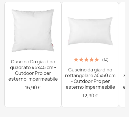
Fodera Di Poltrona Sacco Porto - Outdoor Impermeabile
51,90 €
(14)
Cuscino Da giardino
quadrato 45x45 cm -
Cuscino da giardino
P
Outdoor Pro per
rettangolare 30x50 cm
XX
esterno Impermeabile
- Outdoor Pro per
esterno Impermeabile
es
16,90 €
12,90 €