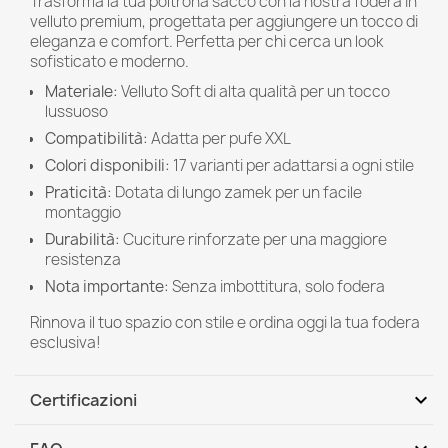
Trasforma la tua poltrona sacco con la nostra fodera in
velluto premium, progettata per aggiungere un tocco di
eleganza e comfort. Perfetta per chi cerca un look
sofisticato e moderno.
Materiale:
Velluto Soft di alta qualità per un tocco
lussuoso
Compatibilità:
Adatta per pufe XXL
Colori disponibili:
17 varianti per adattarsi a ogni stile
Praticità:
Dotata di lungo zamek per un facile
montaggio
Durabilità:
Cuciture rinforzate per una maggiore
resistenza
Nota importante:
Senza imbottitura, solo fodera
Rinnova il tuo spazio con stile e ordina oggi la tua fodera
esclusiva!
expand_more
Certificazioni
Norma di sicurezza: PN-EN 71-3+A3:2018-09