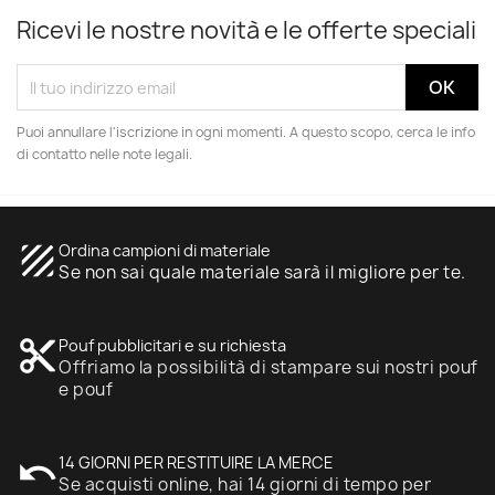
Ricevi le nostre novità e le offerte speciali
Puoi annullare l'iscrizione in ogni momenti. A questo scopo, cerca le info
di contatto nelle note legali.
texture
Ordina campioni di materiale
Se non sai quale materiale sarà il migliore per te.
content_cut
Pouf pubblicitari e su richiesta
Offriamo la possibilità di stampare sui nostri pouf
e pouf
undo
14 GIORNI PER RESTITUIRE LA MERCE
Se acquisti online, hai 14 giorni di tempo per