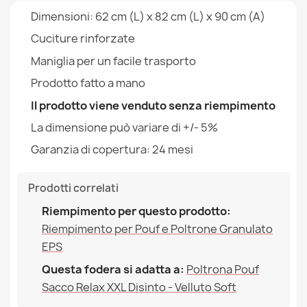
Tipo
Fodera
Dimensioni: 62 cm (L) x 82 cm (L) x 90 cm (A)
Cuciture rinforzate
Altezza
90cm
Maniglia per un facile trasporto
Larghezza
62cm
Prodotto fatto a mano
Fodera Di Poltrona Sacco Distinta - Outdoor
Impermeabile
Il prodotto viene venduto senza riempimento
Destinazione
Da Interno Ed Esterno
73,90 €
La dimensione può variare di +/- 5%
Garanzia Materiale
24 Mesi
Garanzia di copertura: 24 mesi
Riempimento (l)
380 L (Circa)
Prodotti correlati
Famiglia
Pokrowiec-Fotel-Sako-
Fodera Di Cuscinone XXL - Stampa Premium
Riempimento per questo prodotto:
Distinto
101,90 €
Riempimento per Pouf e Poltrone Granulato
EPS
Riferimenti Specifici
Questa fodera si adatta a:
Poltrona Pouf
Ean13
2000000146454
Sacco Relax XXL Disinto - Velluto Soft