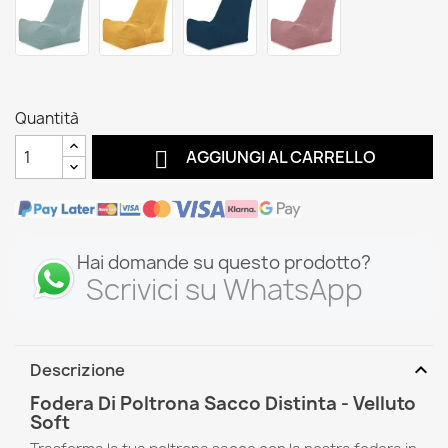
Quantità

AGGIUNGI AL CARRELLO
Hai domande su questo prodotto?
Scrivici su WhatsApp
expand_more
Descrizione
Fodera Di Poltrona Sacco Distinta - Velluto
Soft