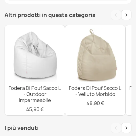
MPN
POK14578-WEL
Fodera Di Lounge Letto Atene - Outdoor Impermeabile
93,90 €
‹
›
Altri prodotti in questa categoria
Fodera Di Cuscinone XXL - Velluto Morbido
84,90 €
Fodera Di Pouf Sacco L
Fodera Di Pouf Sacco L
Fo
- Outdoor
- Velluto Morbido
Impermeabile
Fodera Di Cuscinone XXL - Outdoor Impermeabile
48,90 €
73,90 €
45,90 €
‹
›
I più venduti