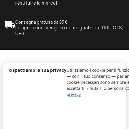
restituire la merce!
local_shipping
Consegna gratuita da 85 €
Le spedizioni vengono consegnate da: DHL, GLS,
UPS
expand_more
Informazione
Rispettiamo la tua privacy
Utilizziamo i cookie per il fun
— con il tuo consenso — per ana
cookie necessari sono sempre att
expand_more
Ordini
accettarli, rifiutarli o personaliz
privacy
expand_more
Per Aziende
expand_more
Rimani aggiornato