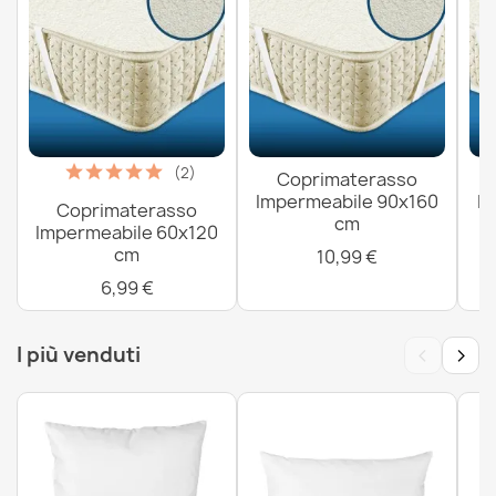
(2)
Coprimaterasso
Impermeabile 90x160
I
Coprimaterasso
cm
Impermeabile 60x120
cm
10,99 €
6,99 €
‹
›
I più venduti