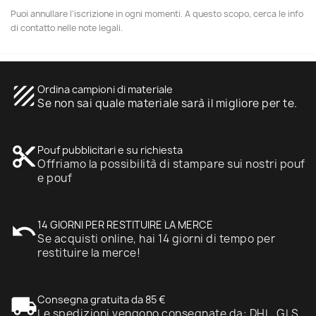
Puoi annullare l'iscrizione in ogni momenti. A questo scopo, cerca le info
di contatto nelle note legali.
texture
Ordina campioni di materiale
Se non sai quale materiale sarà il migliore per te.
content_cut
Pouf pubblicitari e su richiesta
Offriamo la possibilità di stampare sui nostri pouf
e pouf
undo
14 GIORNI PER RESTITUIRE LA MERCE
Se acquisti online, hai 14 giorni di tempo per
restituire la merce!
local_shipping
Consegna gratuita da 85 €
Le spedizioni vengono consegnate da: DHL, GLS,