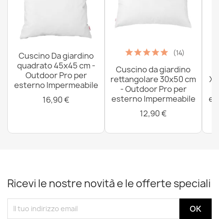
(14)
Cuscino Da giardino
quadrato 45x45 cm -
Cuscino da giardino
P
Outdoor Pro per
rettangolare 30x50 cm
XX
esterno Impermeabile
- Outdoor Pro per
esterno Impermeabile
es
16,90 €
12,90 €
Ricevi le nostre novità e le offerte speciali