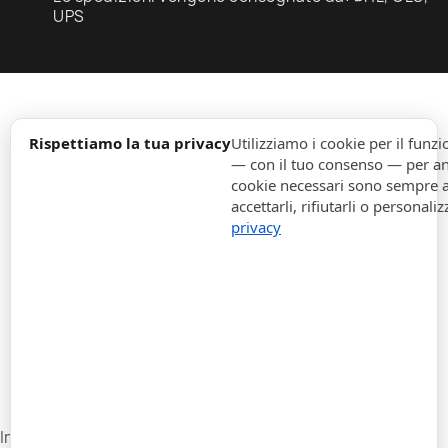
UPS
expand_more
Informazione
Rispettiamo la tua privacy
Utilizziamo i cookie per il fun
— con il tuo consenso — per ana
cookie necessari sono sempre att
expand_more
Ordini
accettarli, rifiutarli o personaliz
privacy
expand_more
Per Aziende
expand_more
Rimani aggiornato
expand_more
Informazione di magazzino
Impostazioni cookie