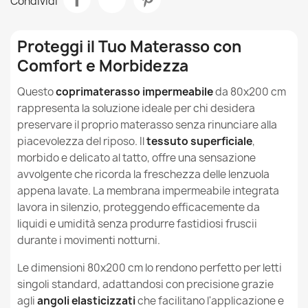
Condividi
Misura
80 X 200cm
Coprimaterasso Impermeabile - 80x180 cm
10,99 €
Riferimenti Specifici
Proteggi il Tuo Materasso con
Comfort e Morbidezza
Ean13
5907500860071
Questo
coprimaterasso impermeabile
da 80x200 cm
MPN
2199
rappresenta la soluzione ideale per chi desidera
Coprimaterasso Impermeabile - 80x160 cm
preservare il proprio materasso senza rinunciare alla
9,99 €
piacevolezza del riposo. Il
tessuto superficiale
,
morbido e delicato al tatto, offre una sensazione
avvolgente che ricorda la freschezza delle lenzuola
appena lavate. La membrana impermeabile integrata
lavora in silenzio, proteggendo efficacemente da
liquidi e umidità senza produrre fastidiosi fruscii
Coprimaterasso impermeabile 120x200 cm
14,99 €
durante i movimenti notturni.
Le dimensioni 80x200 cm lo rendono perfetto per letti
singoli standard, adattandosi con precisione grazie
agli
angoli elasticizzati
che facilitano l'applicazione e