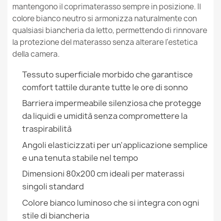
mantengono il coprimaterasso sempre in posizione. Il
colore bianco neutro si armonizza naturalmente con
Coprimaterasso Impermeabile 90x160 cm
10,99 €
qualsiasi biancheria da letto, permettendo di rinnovare
la protezione del materasso senza alterare l'estetica
della camera.
Tessuto superficiale morbido che garantisce
comfort tattile durante tutte le ore di sonno
Coprimaterasso impermeabile 100x200 cm
Barriera impermeabile silenziosa che protegge
12,99 €
da liquidi e umidità senza compromettere la
traspirabilità
Angoli elasticizzati per un'applicazione semplice
e una tenuta stabile nel tempo
Dimensioni 80x200 cm ideali per materassi
Coprimaterasso impermeabile 140x200 cm
singoli standard
16,99 €
Colore bianco luminoso che si integra con ogni
stile di biancheria