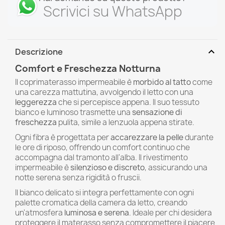
Scrivici su WhatsApp
expand_more
Descrizione
Comfort e Freschezza Notturna
Il coprimaterasso impermeabile è
morbido al tatto
come
una carezza mattutina, avvolgendo il letto con una
leggerezza
che si percepisce appena. Il suo tessuto
bianco e luminoso trasmette una
sensazione di
freschezza
pulita, simile a lenzuola appena stirate.
Ogni fibra è progettata per
accarezzare la pelle
durante
le ore di riposo, offrendo un comfort continuo che
accompagna dal tramonto all'alba. Il rivestimento
impermeabile è
silenzioso e discreto
, assicurando una
notte serena senza rigidità o fruscii.
Il bianco delicato si integra perfettamente con ogni
palette cromatica della camera da letto, creando
un'atmosfera
luminosa e serena
. Ideale per chi desidera
proteggere il materasso senza compromettere il piacere