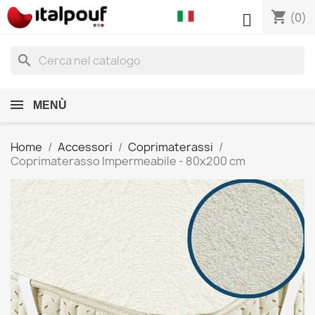
shopping_cart

(0)
search
MENÙ
Home
Accessori
Coprimaterassi
Coprimaterasso Impermeabile - 80x200 cm