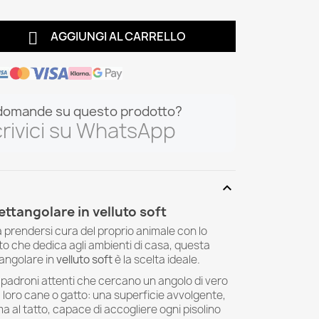

AGGIUNGI AL CARRELLO
domande su questo prodotto?
rivici su WhatsApp
expand_more
ettangolare in velluto soft
 prendersi cura del proprio animale con lo
o che dedica agli ambienti di casa, questa
angolare in
velluto soft
è la scelta ideale.
ai padroni attenti che cercano un angolo di vero
il loro cane o gatto: una superficie avvolgente,
a al tatto, capace di accogliere ogni pisolino