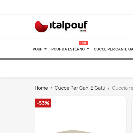
HOT
POUF
POUF DA ESTERNO
CUCCE PER CANI E GA
Home
Cucce Per Cani E Gatti
Cuccia re
-53%