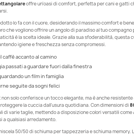
ettangolare
offre un'oasi di comfort, perfetta per cani e gatti
42,90 €
Sfoderabile
rsi.
Garanzia Ma
dotto lo fa con il cuore, desiderando il massimo comfort e bene
loro che vogliono offrire un angolo di paradiso al tuo compagno
Riempiment
icità è la scelta ideale. Grazie alla sua sfoderabilità, questa c
rantendo igiene e freschezza senza compromessi.
il caffè accanto al camino
Famiglia
ia passati a guardare fuori dalla finestra
guardando un film in famiglia
Riferimenti Sp
rne seguite da sogni felici
Ean13
oft non solo conferisce un tocco elegante, ma è anche resistente 
proteggere la cuccia dall'usura quotidiana. Con dimensioni di
8
MPN
 di varie taglie, mettendo a disposizione colori versatili come 
rsi a qualsiasi arredamento.
Condizione
miscela 50/50 di schiuma per tappezzeria e schiuma memory. 