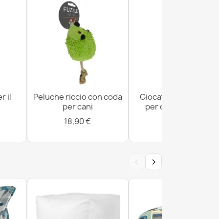
r il
Peluche riccio con coda
Giocattolo di peluch
per cani
per cani a forma di
fagiano
18,90 €
21,90 €
‹
›