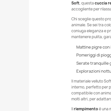
Soft
, questa
cuccia r
accogliente per rilassa
Chi sceglie questo pro
animale. Se sei tra co
coniuga eleganza e prat
mantenere pulita, ga
Mattine pigre con 
Pomeriggi di piogg
Serate tranquille 
Explorazioni nottu
Il materiale velluto S
interno, perfetto per 
compatibile con animali
molti altri, per adatta
Il
riempimento
è una 