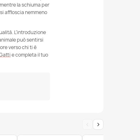
, mentre la schiuma per
 si affloscia nemmeno
ualità. L'introduzione
animale può sentirsi
re verso chi ti è
Gatti
e completa il tuo
‹
›