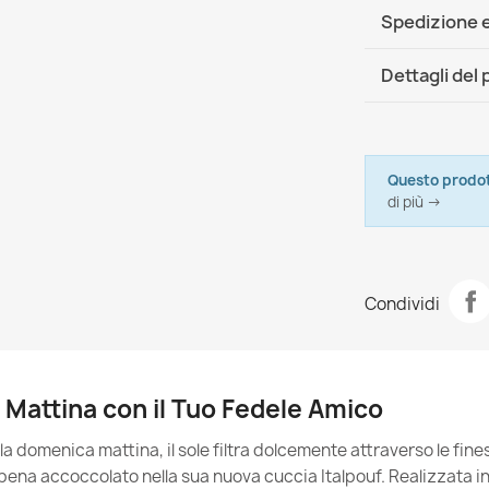
Tessuto con c
Non asciugare
Spedizione e
I pouf sacco 
Sicuro per i b
DHL / GLS In
Ignifugo – 
Dettagli del
Come pulire 
Resistenza al
Marca
Italpo
100.000 cicli
I pouf sacco 
Fodera Di Cus
38,90 €
Scorrimento d
Scheda tecn
Questo prodot
A
di più →
Materiale
Modello
Condividi
Misura
Cuccia rettan
50,90 €
Tipo
Mattina con il Tuo Fedele Amico
Larghezza
 domenica mattina, il sole filtra dolcemente attraverso le fines
Destinazio
pena accoccolato nella sua nuova cuccia Italpouf. Realizzata 
Cuccia rettan