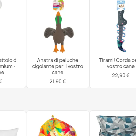
ttolo di
Anatra di peluche
Tirami! Corda pe
mium -
cigolante per il vostro
vostro cane
ne
cane
22,90 €
 €
21,90 €