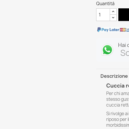
Quantità
Hai 
Sc
Descrizione
Cuccia r
Per chi ama
stesso gust
cuccia rett
Si rivolge 
riposo per 
morbidissim