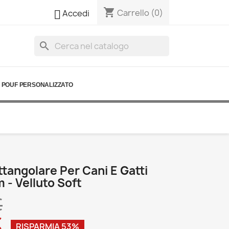
shopping_cart

Carrello
(0)
Accedi
search
POUF PERSONALIZZATO
tangolare Per Cani E Gatti
 - Velluto Soft
€
€
RISPARMIA 53%