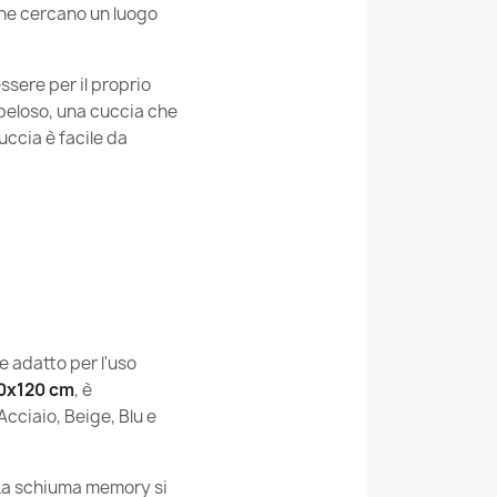
 che cercano un luogo
Si
teriale
24 Mesi
ssere per il proprio
 peloso, una cuccia che
o
Schiuma Per Tappezzeria
uccia è facile da
+ Schiuma Memory
(50/50)
Legowisko-Prost-Soft-
Velvet
ecifici
5907500882707
e adatto per l'uso
0x120 cm
, è
3438
Acciaio, Beige, Blu e
Nuovo
La schiuma memory si