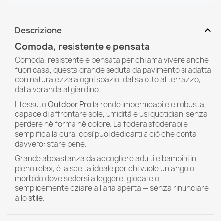
expand_more
Descrizione
Comoda, resistente e pensata
Comoda, resistente e pensata per chi ama vivere anche
fuori casa, questa grande seduta da pavimento si adatta
con naturalezza a ogni spazio, dal salotto al terrazzo,
dalla veranda al giardino.
Il tessuto
Outdoor Pro
la rende impermeabile e robusta,
capace di affrontare sole, umidità e usi quotidiani senza
perdere né forma né colore. La fodera sfoderabile
semplifica la cura, così puoi dedicarti a ciò che conta
davvero: stare bene.
Grande abbastanza da accogliere adulti e bambini in
pieno relax, è la scelta ideale per chi vuole un angolo
morbido dove sedersi a leggere, giocare o
semplicemente oziare all'aria aperta — senza rinunciare
allo
stile
.