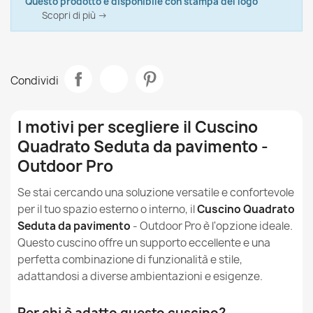
Questo prodotto è disponibile con stampa del logo
Il cuscino di seduta si adatta ai miei interni
Materiale
Scopri di più →
Outdoor Pro
minimalisti?
Modello
Cuscino Da Seduta
Come posso utilizzare il cuscino nel design del mio
balcone o della mia terrazza?
Condividi
Tipo
Cuscino
Il cuscino da salotto è adatto alla camera dei
Larghezza
44cm
I motivi per scegliere il Cuscino
bambini?
Quadrato Seduta da pavimento -
Destinazione
Da Interno Ed Esterno
Qual è il nylon di cui sono fatti i pouf sacco per
Outdoor Pro
esterni?
Sfoderabile
Si
Se stai cercando una soluzione versatile e confortevole
per il tuo spazio esterno o interno, il
I pouf sacco in nylon sono impermeabili?
Cuscino Quadrato
Garanzia Materiale
24 Mesi
Seduta da pavimento
- Outdoor Pro è l'opzione ideale.
Questo cuscino offre un supporto eccellente e una
Come proteggere dal sole un pouf sacco in nylon?
Riferimenti Specifici
perfetta combinazione di funzionalità e stile,
adattandosi a diverse ambientazioni e esigenze.
Come pulire e curare i pouf sacco in nylon?
Ean13
5907500867186
Per chi è adatto questo cuscino?
I pouf sacco in nylon possono essere utilizzati sia