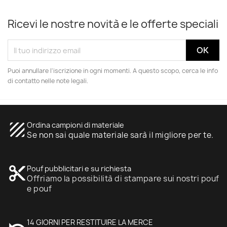
Ricevi le nostre novità e le offerte speciali
Puoi annullare l'iscrizione in ogni momenti. A questo scopo, cerca le info
di contatto nelle note legali.
texture
Ordina campioni di materiale
Se non sai quale materiale sarà il migliore per te.
content_cut
Pouf pubblicitari e su richiesta
Offriamo la possibilità di stampare sui nostri pouf
e pouf
14 GIORNI PER RESTITUIRE LA MERCE