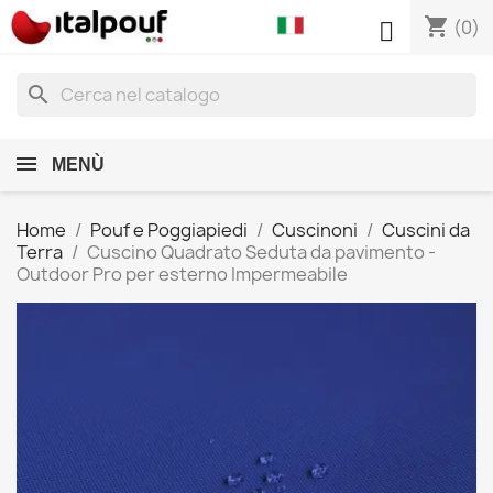
shopping_cart

(0)
search
MENÙ
Home
Pouf e Poggiapiedi
Cuscinoni
Cuscini da
Terra
Cuscino Quadrato Seduta da pavimento -
Outdoor Pro per esterno Impermeabile