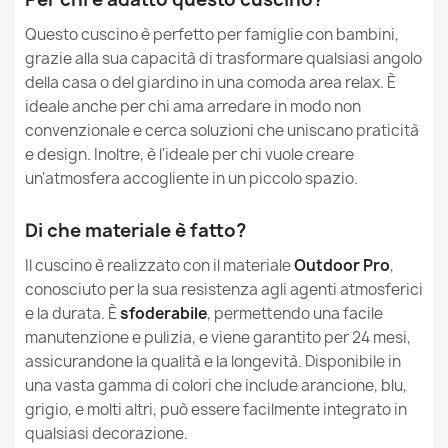
MPN
2796
all'interno che all'esterno della casa?
Questo cuscino è perfetto per famiglie con bambini,
grazie alla sua capacità di trasformare qualsiasi angolo
Condizione
Nuovo
I pouf sacco in nylon sono sicuri per i bambini?
della casa o del giardino in una comoda area relax. È
ideale anche per chi ama arredare in modo non
convenzionale e cerca soluzioni che uniscano praticità
e design. Inoltre, è l'ideale per chi vuole creare
un'atmosfera accogliente in un piccolo spazio.
Di che materiale è fatto?
Il cuscino è realizzato con il materiale
Outdoor Pro
,
conosciuto per la sua resistenza agli agenti atmosferici
e la durata. È
sfoderabile
, permettendo una facile
manutenzione e pulizia, e viene garantito per 24 mesi,
assicurandone la qualità e la longevità. Disponibile in
una vasta gamma di colori che include arancione, blu,
grigio, e molti altri, può essere facilmente integrato in
qualsiasi decorazione.