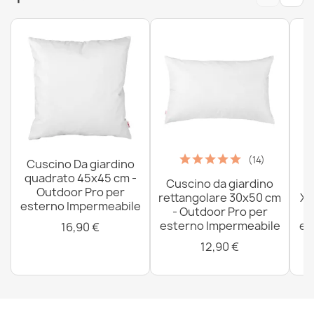
(14)
Cuscino Da giardino
quadrato 45x45 cm -
Cuscino da giardino
P
Outdoor Pro per
rettangolare 30x50 cm
XX
esterno Impermeabile
- Outdoor Pro per
esterno Impermeabile
es
16,90 €
12,90 €