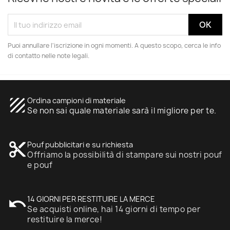
Puoi annullare l'iscrizione in ogni momenti. A questo scopo, cerca le info
di contatto nelle note legali.
texture
Ordina campioni di materiale
Se non sai quale materiale sarà il migliore per te.
content_cut
Pouf pubblicitari e su richiesta
Offriamo la possibilità di stampare sui nostri pouf
e pouf
undo
14 GIORNI PER RESTITUIRE LA MERCE
Se acquisti online, hai 14 giorni di tempo per
restituire la merce!