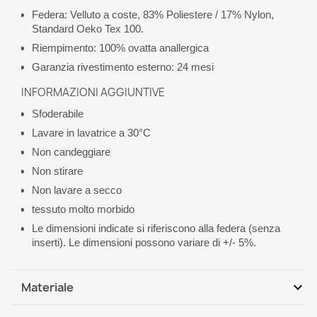
Federa: Velluto a coste, 83% Poliestere / 17% Nylon,
Standard Oeko Tex 100.
Riempimento: 100% ovatta anallergica
Garanzia rivestimento esterno: 24 mesi
INFORMAZIONI AGGIUNTIVE
Sfoderabile
Lavare in lavatrice a 30°C
Non candeggiare
Non stirare
Non lavare a secco
tessuto molto morbido
Le dimensioni indicate si riferiscono alla federa (senza
inserti). Le dimensioni possono variare di +/- 5%.
expand_more
Materiale
1. Rivestimento: tessuto in velluto a coste, 83% Poliestere