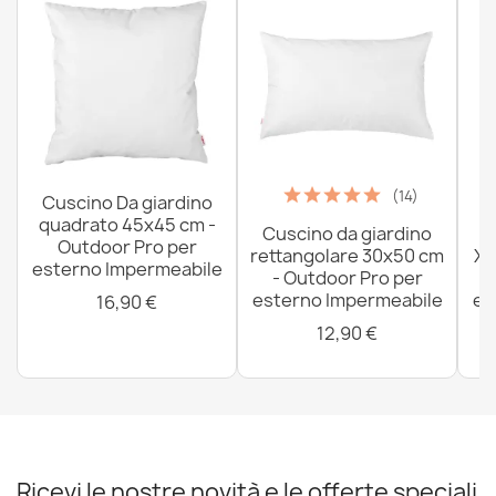
(14)
Cuscino Da giardino
quadrato 45x45 cm -
Cuscino da giardino
P
Outdoor Pro per
rettangolare 30x50 cm
XX
esterno Impermeabile
- Outdoor Pro per
esterno Impermeabile
es
16,90 €
12,90 €
Ricevi le nostre novità e le offerte speciali