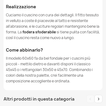
Ean13
5907500884633
Realizzazione
Cuciamo il cuscino con cura dei dettagli. Il fitto tessuto
MPN
533
in velluto a coste è piacevole al tatto e resistente
all'abrasione, e le cuciture regolari mantengono bene la
Nuovo
Condizione
Cuscino da giardino rettangolare 30x50 cm - Outdoor
forma. La
fodera sfoderabile
si tiene pulita con facilità,
Pro per esterno Impermeabile
così il cuscino resta come nuovo a lungo.
12,90 €
Come abbinarlo?
Il modello 60x60 fa da bel fondale per i cuscini più
piccoli - mettilo dietro e davanti disponi il classico
45x45 o i rettangolari 30x50 e 45x70. Combinando i
colori della nostra palette, crei facilmente una
composizione accogliente e ordinata.
‹
›
Altri prodotti in questa categoria