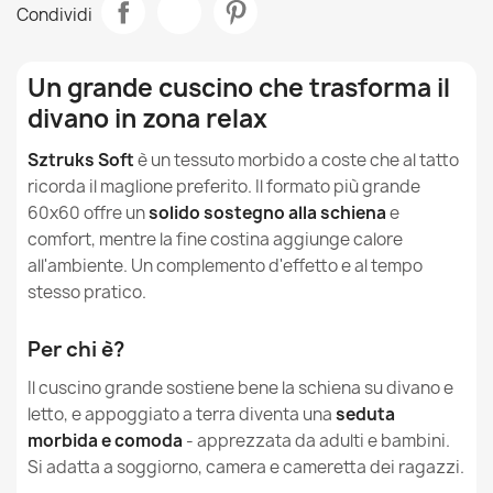
Condividi
Misura
60 X 60cm
Cuscino decorativo quadrato 60x60 cm - Velluto A
Come pulire e lavare il velluto a coste?
Coste Larghe Royal
Tipo
Cuscino
Un grande cuscino che trasforma il
27,90 €
In cosa si differenzia il Velluto a Coste Soft dal Velluto
divano in zona relax
Soft e dal Velluto a Coste Larghe Royal?
Altezza
60cm
Sztruks Soft
è un tessuto morbido a coste che al tatto
Larghezza
60cm
ricorda il maglione preferito. Il formato più grande
60x60 offre un
solido sostegno alla schiena
e
Destinazione
Da Interno
comfort, mentre la fine costina aggiunge calore
Cuscino decorativo quadrato 45x45 cm - Velluto A Coste
Larghe Royal
all'ambiente. Un complemento d'effetto e al tempo
17,90 €
Sfoderabile
Si
stesso pratico.
Garanzia Materiale
24 Mesi
Per chi è?
Il cuscino grande sostiene bene la schiena su divano e
Famiglia
Poduszka-Kw-
Dekoracyjna
letto, e appoggiato a terra diventa una
seduta
Cuscino da giardino rettangolare 45x70 cm - Outdoor
morbida e comoda
- apprezzata da adulti e bambini.
Pro per esterno Impermeabile
Si adatta a soggiorno, camera e cameretta dei ragazzi.
Riferimenti Specifici
22,90 €