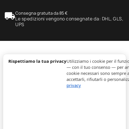
local_shipping
Consegna gratuita da 85 €
Le spedizioni vengono consegnate da: DHL, GLS,
UPS
expand_more
Informazione
Rispettiamo la tua privacy
Utilizziamo i cookie per il fun
— con il tuo consenso — per ana
cookie necessari sono sempre att
expand_more
Ordini
accettarli, rifiutarli o personaliz
privacy
expand_more
Per Aziende
expand_more
Rimani aggiornato
expand_more
Informazione di magazzino