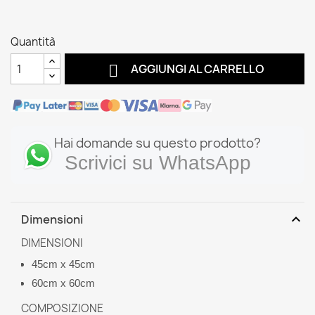
Quantità

AGGIUNGI AL CARRELLO
Hai domande su questo prodotto?
Scrivici su WhatsApp
expand_more
Dimensioni
DIMENSIONI
45cm x 45cm
60cm x 60cm
COMPOSIZIONE