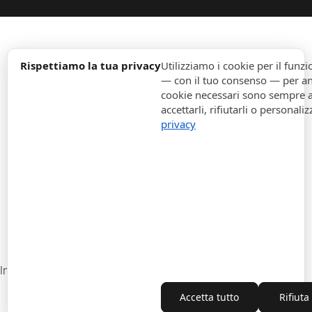
expand_more
Informazione
Rispettiamo la tua privacy
Utilizziamo i cookie per il fun
— con il tuo consenso — per ana
cookie necessari sono sempre att
expand_more
Ordini
accettarli, rifiutarli o personaliz
privacy
expand_more
Per Aziende
expand_more
Rimani aggiornato
expand_more
Informazione di magazzino
Impostazioni cookie
Recesso dal contratto
Accetta tutto
Rifiuta
Copyright © 2010-2026 ITALPOUF®