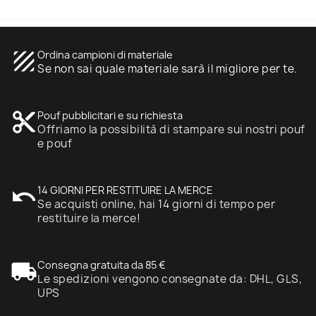
texture
Ordina campioni di materiale
Se non sai quale materiale sarà il migliore per te.
content_cut
Pouf pubblicitari e su richiesta
Offriamo la possibilità di stampare sui nostri pouf
e pouf
undo
14 GIORNI PER RESTITUIRE LA MERCE
Se acquisti online, hai 14 giorni di tempo per
restituire la merce!
local_shipping
Consegna gratuita da 85 €
Le spedizioni vengono consegnate da: DHL, GLS,
UPS