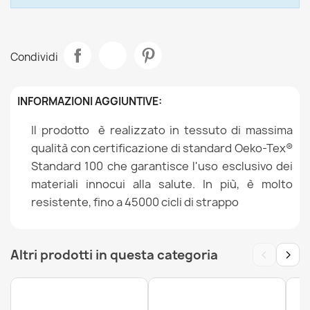
Lunghezza
Bianchi E Crema
Condividi
Lenzuolo senza angoli in cotone 90x220 cm
Misura
180 X 220cm
16,99 €
Riferimenti Specifici
INFORMAZIONI AGGIUNTIVE:
Ean13
5907500858924
Il prodotto è realizzato in tessuto di massima
qualità con certificazione di standard Oeko-Tex®
MPN
2128
Standard 100 che garantisce l'uso esclusivo dei
Lenzuolo senza angoli in cotone 90x200 cm
materiali innocui alla salute. In più, è molto
15,99 €
resistente, fino a 45000 cicli di strappo
‹
›
Altri prodotti in questa categoria
Lenzuolo in Cotone Piatto 140x220 cm
21,99 €