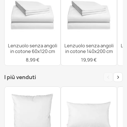
Lenzuolo senza angoli in cotone 70x140 cm
10,99 €
Lenzuolo senza angoli
Lenzuolo senza angoli
Le
in cotone 60x120 cm
in cotone 140x200 cm
i
8,99 €
19,99 €
‹
›
I più venduti
Lenzuolo senza angoli in cotone 80x200 cm
14,99 €
Lenzuolo in Cotone senza Angoli 100x200 cm