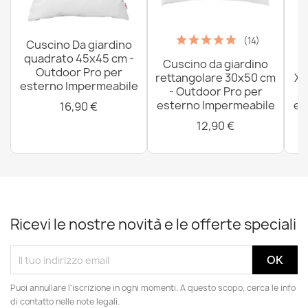
16,99 €
(14)
Cuscino Da giardino
quadrato 45x45 cm -
Cuscino da giardino
P
Outdoor Pro per
rettangolare 30x50 cm
XX
esterno Impermeabile
- Outdoor Pro per
Lenzuolo senza angoli in cotone 120x200 cm
esterno Impermeabile
es
16,90 €
18,99 €
12,90 €
Ricevi le nostre novità e le offerte speciali
Puoi annullare l'iscrizione in ogni momenti. A questo scopo, cerca le info
di contatto nelle note legali.