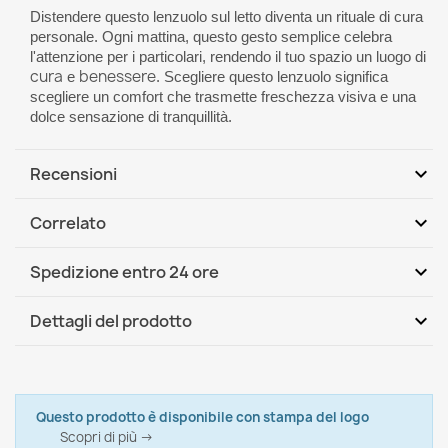
Distendere questo lenzuolo sul letto diventa un rituale di cura
personale. Ogni mattina, questo gesto semplice celebra
l'attenzione per i particolari, rendendo il tuo spazio un luogo di
cura
benessere
e
. Scegliere questo lenzuolo significa
scegliere un comfort che trasmette freschezza visiva e una
dolce sensazione di tranquillità.
expand_more
Recensioni
expand_more
Correlato
Scrivi per primo una recensione
expand_more
Spedizione entro 24 ore
DHL / GLS International
Mer, 12.08 - Lun, 17.08
expand_more
Dettagli del prodotto
Italpouf
Marca
Lenzuolo senza angoli in cotone 60x120 cm
8,99 €
Scheda tecnica
Questo prodotto è disponibile con stampa del logo
Scopri di più →
Colore
Bianco