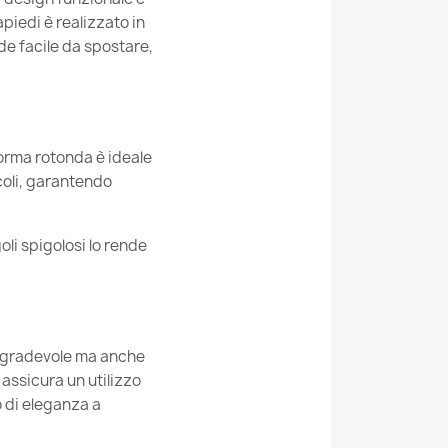
eriale
24 Mesi
piedi è realizzato in
de facile da spostare,
edi Rotondo - Ecopelle
cifici
5907500867278
2819
forma rotonda è ideale
coli, garantendo
Nuovo
Recycling Balance Nero Melange
oli spigolosi lo rende
e gradevole ma anche
edi Rotondo - Velluto Testurizzato Dot
 assicura un utilizzo
 di eleganza a