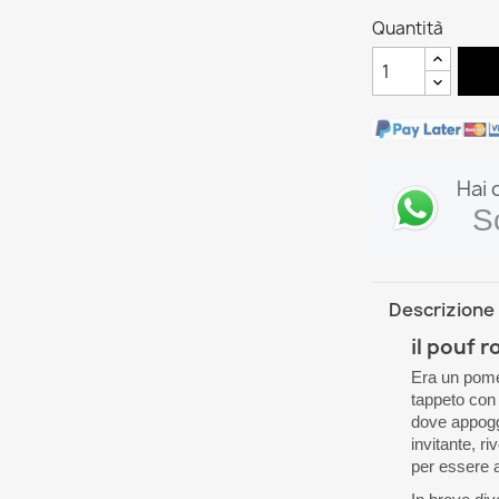
Quantità
Hai 
S
Descrizione
il pouf r
Era un pomer
tappeto con 
dove appoggi
invitante, ri
per essere 