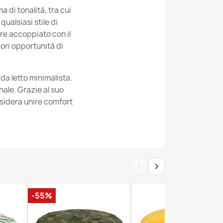
 di tonalità, tra cui
qualsiasi stile di
re accoppiato con il
edi Rotondo - Velluto A Coste Larghe Royal
iori opportunità di
da letto minimalista.
ale. Grazie al suo
sidera unire comfort
edi Rotondo - Velluto a Coste Soft
‹
›
-55%