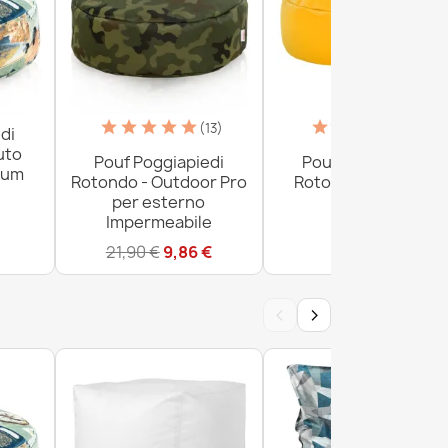
(13)
(6)
di
uto
Pouf Poggiapiedi
Pouf Poggiapiedi
ium
Rotondo - Outdoor Pro
Rotondo - Ecopelle
per esterno
21,90 €
Impermeabile
21,90 €
9,86 €
‹
›