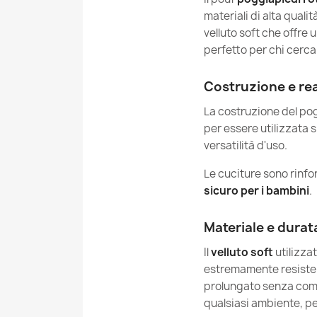
materiali di alta qual
velluto soft che offre
perfetto per chi cerca 
Costruzione e re
La costruzione del pog
per essere utilizzata 
versatilità d'uso.
Le cuciture sono rinfo
sicuro per i bambini
.
Materiale e durat
Il
velluto soft
utilizza
estremamente resiste
prolungato senza compr
qualsiasi ambiente, per