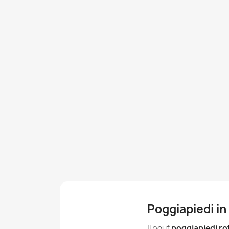
Poggiapiedi in
Il pouf
poggiapiedi r