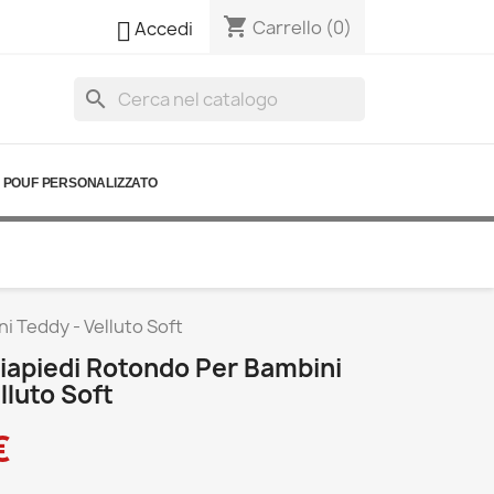
shopping_cart

Carrello
(0)
Accedi
search
POUF PERSONALIZZATO
i Teddy - Velluto Soft
iapiedi Rotondo Per Bambini
lluto Soft
€