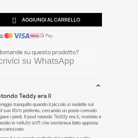

AGGIUNGI AL CARRELLO
domande su questo prodotto?
crivici su WhatsApp
expand_more
otondo Teddy era lì
iggio tranquillo quando il piccolo si sedette sul
libro
il suo
preferito, cercando un posto comodo
Teddy
are i piedi. Il pouf rotondo
era lì, morbido e
velluto soft
vestito in
che sembrava fatto apposta
accarezzato.