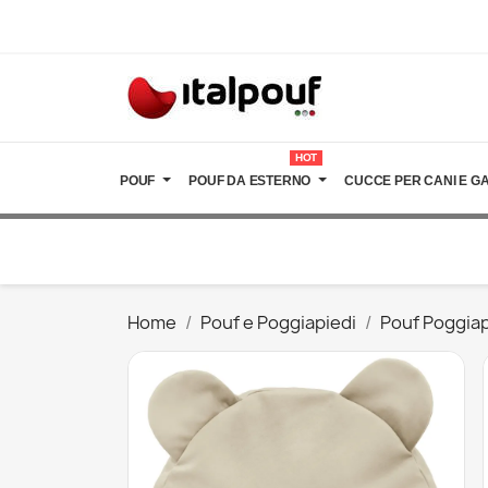
HOT
POUF
POUF DA ESTERNO
CUCCE PER CANI E GA
Home
Pouf e Poggiapiedi
Pouf Poggiap