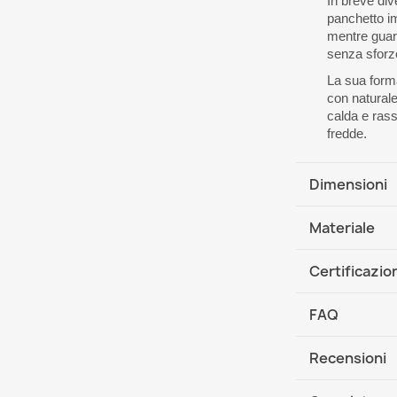
In breve div
panchetto im
mentre guar
senza sforz
La sua form
con natural
calda e rass
fredde.
Dimensioni
Dimensioni
Materiale
Le dimension
1. Rivestiment
Fatto a man
Certificazio
Tessuto velluto
Garanzia riv
Norma di sicu
tecnologia di pu
FAQ
dei liquidi.
Conforme alla
Non asciugare 
Prodotto senza 
Recensioni
Che cos'è il p
Prodotto analle