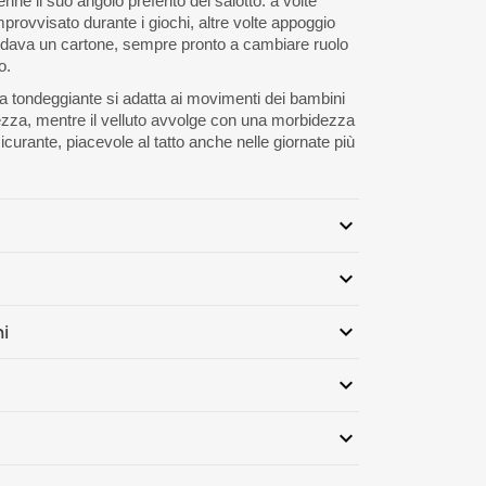
enne il suo angolo preferito del salotto: a volte
provvisato durante i giochi, altre volte appoggio
dava un cartone, sempre pronto a cambiare ruolo
o.
a tondeggiante si adatta ai movimenti dei bambini
ezza, mentre il velluto avvolge con una morbidezza
icurante, piacevole al tatto anche nelle giornate più
expand_more
:
14cm altezza x 45 cm diametro
expand_more
i possono variare +/- 5%
o: tessuto velluto 100% PES
o
expand_more
ni
 è un tessuto morbido e liscio. Grazie alla
estimento esterno: 24 mesi
rezza: PN-EN 71-3+A3:2018-09
rificazione il tessuto assorbe una quantità limitata
expand_more
 norma PN – EN ISO 13688:2013-12
a tamburo. Non stirare.
REACH
ftalati, conforme a
expand_more
eluche di cui sono fatti i pouf sacco?
rgico