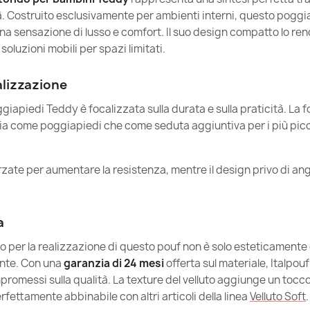
Garanzia Mat
ità. Costruito esclusivamente per ambienti interni, questo poggia
 una sensazione di lusso e comfort. Il suo design compatto lo ren
Pouf Poggiapi
soluzioni mobili per spazi limitati.
21,90 €
Riferimenti Spe
Ean13
alizzazione
MPN
giapiedi Teddy è focalizzata sulla durata e sulla praticità. La 
sia come poggiapiedi che come seduta aggiuntiva per i più pic
Poggiapiede 
Condizione
10,76 €
rzate per aumentare la resistenza, mentre il design privo di ang
a
to per la realizzazione di questo pouf non è solo esteticament
Pouf Poggiapi
nte. Con una
garanzia di 24 mesi
offerta sul materiale, Italpouf
26,90 €
omessi sulla qualità. La texture del velluto aggiunge un tocco
fettamente abbinabile con altri articoli della linea
Velluto Soft
.