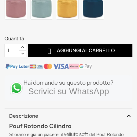
Quantità

AGGIUNGI AL CARRELLO
Hai domande su questo prodotto?
Scrivici su WhatsApp
expand_more
Descrizione
Pouf Rotondo Cilindro
velluto soft
Sfiorarlo è già un piacere: il
del Pouf Rotondo