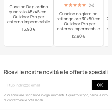
(14)
Cuscino Da giardino
quadrato 45x45 cm -
Cuscino da giardino
P
Outdoor Pro per
rettangolare 30x50 cm
XX
esterno Impermeabile
- Outdoor Pro per
esterno Impermeabile
es
16,90 €
12,90 €
Ricevi le nostre novità e le offerte speciali
Puoi annullare l'iscrizione in ogni momenti. A questo scopo, cerca le info
di contatto nelle note legali.