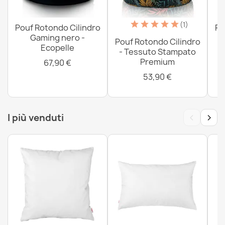
(1)
Pouf Rotondo Cilindro
Po
Gaming nero -
-
Pouf Rotondo Cilindro
Ecopelle
- Tessuto Stampato
Premium
67,90 €
53,90 €
‹
›
I più venduti