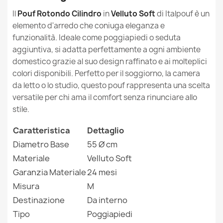
Il
Pouf Rotondo Cilindro
in
Velluto Soft
di Italpouf è un
Destinazione
Da Interno
elemento d'arredo che coniuga eleganza e
funzionalità. Ideale come poggiapiedi o seduta
Pouf Rotondo Cilindro - Tessuto Stampato Premium
Sfoderabile
No
aggiuntiva, si adatta perfettamente a ogni ambiente
53,90 €
domestico grazie al suo design raffinato e ai molteplici
Garanzia Materiale
24 Mesi
colori disponibili. Perfetto per il soggiorno, la camera
da letto o lo studio, questo pouf rappresenta una scelta
versatile per chi ama il comfort senza rinunciare allo
Riferimenti Specifici
stile.
Ean13
5907500847430
Pouf Rotondo Cilindro - Tessuto Bouclè
Caratteristica
80,90 €
Dettaglio
MPN
1122
Diametro Base
55 Ø cm
Materiale
Velluto Soft
Nuovo
Condizione
Garanzia Materiale
24 mesi
Misura
M
Destinazione
Da interno
Tipo
Poggiapiedi