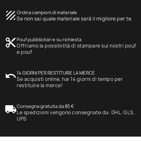
texture
Ordina campioni di materiale
Se non sai quale materiale sarà il migliore per te.
content_cut
Pouf pubblicitari e su richiesta
Offriamo la possibilità di stampare sui nostri pouf
e pouf
undo
14 GIORNI PER RESTITUIRE LA MERCE
Se acquisti online, hai 14 giorni di tempo per
restituire la merce!
local_shipping
Consegna gratuita da 85 €
Le spedizioni vengono consegnate da: DHL, GLS,
UPS