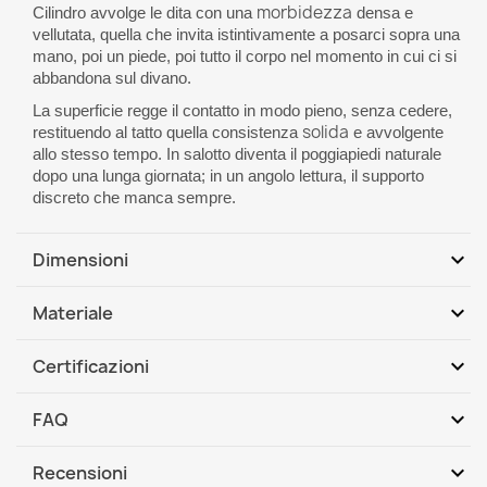
morbidezza
Cilindro avvolge le dita con una
densa e
vellutata, quella che invita istintivamente a posarci sopra una
mano, poi un piede, poi tutto il corpo nel momento in cui ci si
abbandona sul divano.
La superficie regge il contatto in modo pieno, senza cedere,
solida
restituendo al tatto quella consistenza
e avvolgente
allo stesso tempo. In salotto diventa il poggiapiedi naturale
dopo una lunga giornata; in un angolo lettura, il supporto
discreto che manca sempre.
expand_more
Dimensioni
Dimensioni: 40 x 55 Ø cm
expand_more
Materiale
Materiale: velluto certificato
1. Rivestimento: tessuto velluto 100% PES
Pouf possiede doppia cerniera e cuciture rinforzate
expand_more
Certificazioni
Tessuto velluto è un tessuto morbido e liscio. Grazie alla
Tessuto non assorbe liquidi
Norma di sicurezza: PN-EN 71-3+A3:2018-09
tecnologia di purificazione il tessuto assorbe una quantità
Garanzia rivestimento esterno: 24 mesi
expand_more
FAQ
limitata dei liquidi.
Conforme alla norma PN – EN ISO 13688:2013-12
Non asciugare a tamburo. Non stirare.
REACH
Prodotto senza ftalati, conforme a
expand_more
Recensioni
In quali stanze può essere utilizzato il pouf Cilindro?