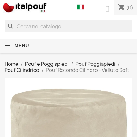
shopping_cart

(0)
search
MENÙ
Home
Pouf e Poggiapiedi
Pouf Poggiapiedi
Pouf Cilindrico
Pouf Rotondo Cilindro - Velluto Soft