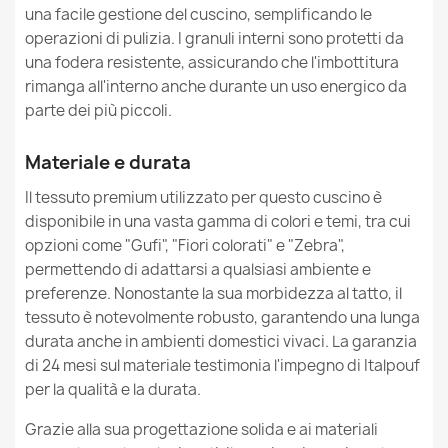
Pelliccia Sintetica Yeti
una facile gestione del cuscino, semplificando le
Lunghezza
138cm
215,90 €
operazioni di pulizia. I granuli interni sono protetti da
una fodera resistente, assicurando che l'imbottitura
Famiglia
Wielka-Poducha
rimanga all'interno anche durante un uso energico da
parte dei più piccoli.
Riferimenti Specifici
Ean13
5907500832740
Materiale e durata
Cuscino da Pavimento Gigante XL per bambini -
Pregiata Lana Premium
Il tessuto premium utilizzato per questo cuscino è
MPN
84
68,85 €
disponibile in una vasta gamma di colori e temi, tra cui
opzioni come "Gufi", "Fiori colorati" e "Zebra",
Nuovo
Condizione
permettendo di adattarsi a qualsiasi ambiente e
preferenze. Nonostante la sua morbidezza al tatto, il
tessuto è notevolmente robusto, garantendo una lunga
durata anche in ambienti domestici vivaci. La garanzia
di 24 mesi sul materiale testimonia l'impegno di Italpouf
per la qualità e la durata.
Grazie alla sua progettazione solida e ai materiali