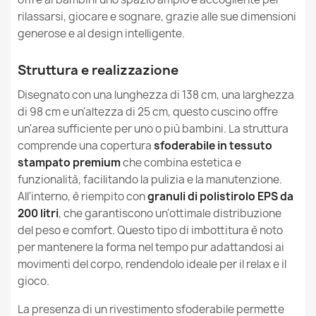
rilassarsi, giocare e sognare, grazie alle sue dimensioni
Un cuscino può aiutare mio figlio a ridurre lo stress?
Altezza
25cm
generose e al design intelligente.
Il cuscino può essere usato come regalo?
Cuscino da Pavimento Gigante XXL per adulti Gigante -
Larghezza
98cm
Tessuto Stampato Premium
Struttura e realizzazione
161,90 €
Cosa distingue i pouf sacco della serie Design dagli
Destinazione
Da Interno
Disegnato con una lunghezza di 138 cm, una larghezza
altri modelli?
di 98 cm e un'altezza di 25 cm, questo cuscino offre
Sfoderabile
Si
un'area sufficiente per uno o più bambini. La struttura
I pouf sacco della serie Design sono adatti ai bambini?
comprende una copertura
sfoderabile in tessuto
Garanzia Materiale
24 Mesi
stampato premium
che combina estetica e
Quali sono gli usi consigliati dei pouf sacco della serie
funzionalità, facilitando la pulizia e la manutenzione.
Cuscino da Pavimento Gigante XL per bambini - Pelliccia
Design?
Riempimento
Granuli Di Polistirolo EPS
Sintetica Yeti
All'interno, è riempito con
granuli di polistirolo EPS da
150,90 €
200 litri
, che garantiscono un'ottimale distribuzione
I pouf sacco della serie Design sono resistenti alle
Garanzia Riempimento
6 Mesi
del peso e comfort. Questo tipo di imbottitura è noto
macchie e allo sporco?
per mantenere la forma nel tempo pur adattandosi ai
Dimensioni Imballaggio
70x60x50cm
movimenti del corpo, rendendolo ideale per il relax e il
I pouf sacco della serie Design sono adatti per un
gioco.
regalo?
Riempimento (l)
200 L (Circa)
Cuscino da Pavimento Gigante XXL per adulti Gigante -
La presenza di un rivestimento sfoderabile permette