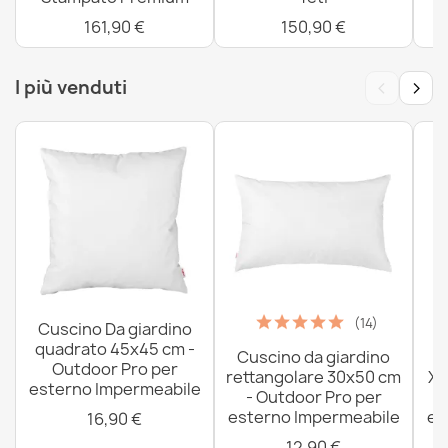
161,90 €
150,90 €
‹
›
I più venduti
(14)
Cuscino Da giardino
quadrato 45x45 cm -
Cuscino da giardino
P
Outdoor Pro per
rettangolare 30x50 cm
XX
esterno Impermeabile
- Outdoor Pro per
esterno Impermeabile
es
16,90 €
12,90 €