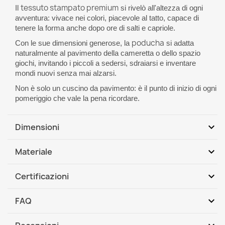
tessuto stampato premium
Il
si rivelò all'altezza di ogni
avventura: vivace nei colori, piacevole al tatto, capace di
tenere la forma anche dopo ore di salti e capriole.
poducha
Con le sue dimensioni generose, la
si adatta
naturalmente al pavimento della cameretta o dello spazio
giochi, invitando i piccoli a sedersi, sdraiarsi e inventare
mondi nuovi senza mai alzarsi.
Non è solo un cuscino da pavimento: è il punto di inizio di ogni
pomeriggio che vale la pena ricordare.
expand_more
Dimensioni
Dimensioni XL: 138 x 98cm
expand_more
Materiale
Dimensioni XXL: 175 x 135 cm
1. Rivestimento:
tessuto design
100%
PES
Tessuto: tessuto PES molto morbido, al tatto simile al
expand_more
Certificazioni
velluto. Lavabile in lavatrice
Tessuto design è un tessuto morbido e liscio. Non irrita la
Resistente all'attrito secondo la norma: PN-EN ISO 12947-
pelle, non provoca allergie, piacevole al tatto.
Cuscino gigante sfoderabile
expand_more
FAQ
2:2017-02
Pouf sacco Cuscino gigante possiede cuciture rinforzate
2. Sacco interno: 100% tessuto non tessuto
Test di sigaretta PN-EN 1021-1:2014-12
Prodotto di lavorazione fatta da mani
Rivestimento in
tessuto design
può essere facilmente tolto e