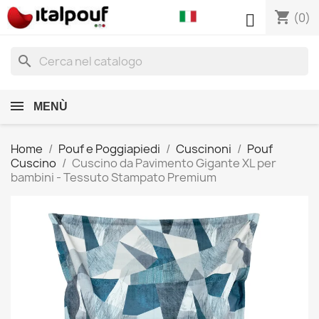
shopping_cart

(0)
search
MENÙ
Home
Pouf e Poggiapiedi
Cuscinoni
Pouf
Cuscino
Cuscino da Pavimento Gigante XL per
bambini - Tessuto Stampato Premium