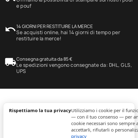
e pouf
undo
14 GIORNI PER RESTITUIRE LA MERCE
Se acquisti online, hai 14 giorni di tempo per
restituire la merce!
local_shipping
Consegna gratuita da 85 €
Le spedizioni vengono consegnate da: DHL, GLS,
UPS
expand_more
Informazione
Rispettiamo la tua privacy
Utilizziamo i cookie per il fun
— con il tuo consenso — per ana
cookie necessari sono sempre att
expand_more
Ordini
accettarli, rifiutarli o personaliz
privacy