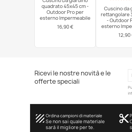
Cuscino Da giardino
quadrato 45x45 cm -
Cuscino da 
Outdoor Pro per
rettangolare
esterno Impermeabile
- Outdoor 
esterno Impe
16,90 €
12,90
Ricevi le nostre novità e le
offerte speciali
Pu
in
texture
Ordina campioni di materiale
content_cut
P
Se non sai quale materiale
O
sarà il migliore per te.
s