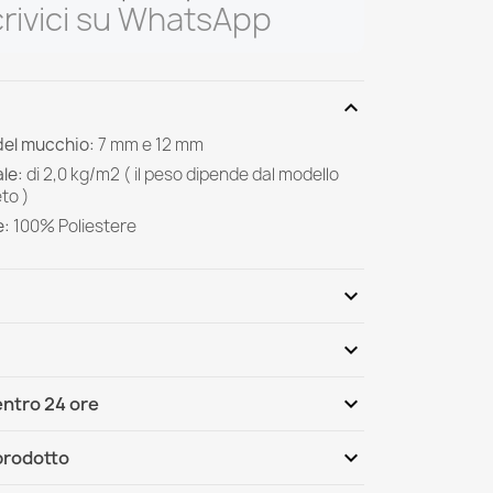
rivici su WhatsApp
expand_more
del mucchio:
7 mm e 12 mm
le:
di
2,0 kg/m2 ( il peso dipende dal modello
to )
e:
100%
Poliestere
expand_more
expand_more
Scrivi per primo una recensione
expand_more
ntro 24 ore
ternational
Mer, 12.08 - Lun, 17.08
expand_more
 prodotto