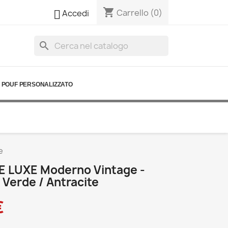
shopping_cart

Carrello
(0)
Accedi
search
POUF PERSONALIZZATO
e
E LUXE Moderno Vintage -
 Verde / Antracite
€