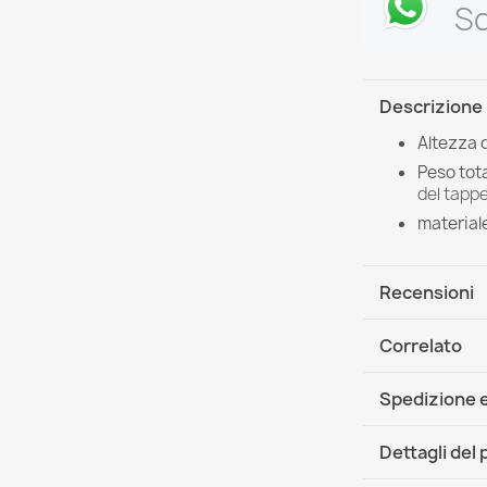
Sc
Descrizione
Altezza 
Peso tota
del tappe
material
Recensioni
Correlato
Spedizione e
DHL / GLS In
Dettagli del