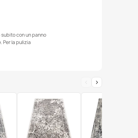
UXE moderno Spina di pesce vintage -
 / grigio
ie subito con un panno
Per la pulizia
XE moderno Astrazione, vintage - Structural
‹
›
UXE moderno Ornamento vintage - Structural