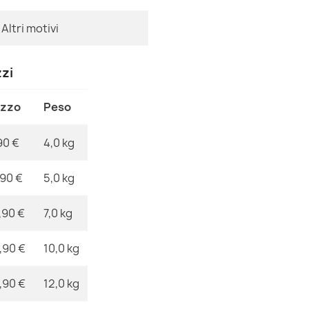
Riferimenti Sp
Altri motivi
Ean13
MPN
zzi
Tappeto DE LU
verde / antra
ezzo
Peso
76,90 €
90 €
4,0 kg
,90 €
5,0 kg
Tappeto DE L
,90 €
7,0 kg
crema / oro
76,90 €
,90 €
10,0 kg
,90 €
12,0 kg