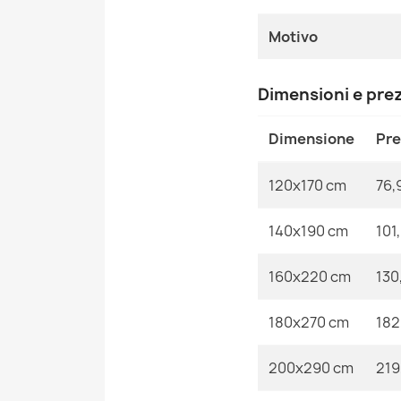
Motivo
Dimensioni e pre
Dimensione
Pr
120x170 cm
76,
140x190 cm
101
160x220 cm
130
180x270 cm
182
200x290 cm
219