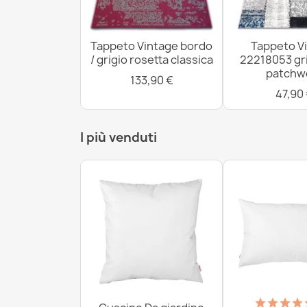
Tappeto Vintage bordo
Tappeto V
/ grigio rosetta classica
22218053 gri
patchw
133,90 €
47,90
I più venduti