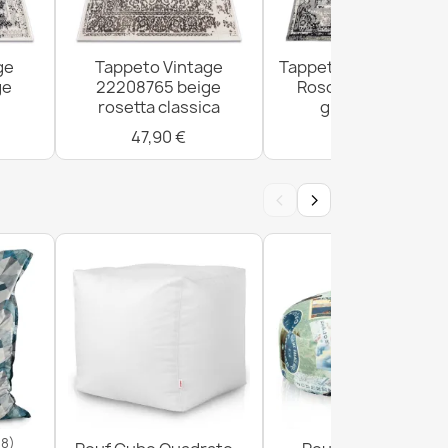
ge
Tappeto Vintage
Tappeto Vintage Telai
ge
22208765 beige
Rosone 22235556
rosetta classica
grigio / nero
47,90 €
47,90 €
‹
›
18)