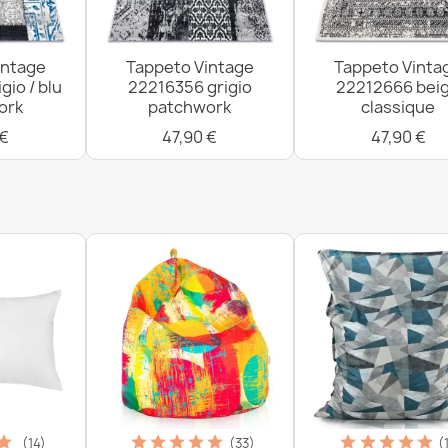
intage
Tappeto Vintage
Tappeto Vinta
gio / blu
22216356 grigio
22212666 bei
ork
patchwork
classique
 €
47,90 €
47,90 €
(14)
(33)
(