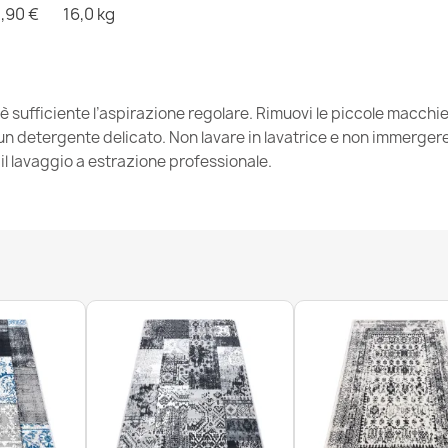
,90 €
16,0 kg
Tappeto DE L
Structural oro
76,90 €
 è sufficiente l’aspirazione regolare. Rimuovi le piccole macch
 detergente delicato. Non lavare in lavatrice e non immergere. 
l lavaggio a estrazione professionale.
Tappeto DE LU
verde / grigio
76,90 €
Tappeto DE L
oro / grigio
76,90 €