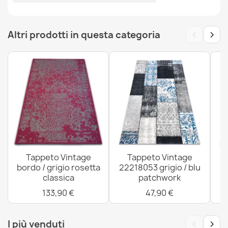
Tappeto DISTIN 0843A bianco / blu scuro / blu moderno
‹
›
Altri prodotti in questa categoria
- Ornamento, cornice, vintage, frange
80,90 €
Tappeto DISTIN 0816A blu / verde chiaro / bianco
moderno - Ornamento, vintage, frangia
80,90 €
Tappeto Vintage
Tappeto Vintage
bordo / grigio rosetta
22218053 grigio / blu
classica
patchwork
133,90 €
47,90 €
Tappeto DISTIN 0833A blu scuro / blu / bianco moderno
- Boho, vintage, frange
‹
›
I più venduti