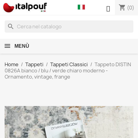
shopping_cart

(0)
search
MENÙ
Home
Tappeti
Tappeti Classici
Tappeto DISTIN
0826A bianco / blu / verde chiaro moderno -
Ornamento, vintage, frange