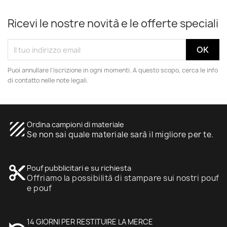
Ricevi le nostre novità e le offerte speciali
Puoi annullare l'iscrizione in ogni momenti. A questo scopo, cerca le info
di contatto nelle note legali.
texture
Ordina campioni di materiale
Se non sai quale materiale sarà il migliore per te.
content_cut
Pouf pubblicitari e su richiesta
Offriamo la possibilità di stampare sui nostri pouf
e pouf
undo
14 GIORNI PER RESTITUIRE LA MERCE