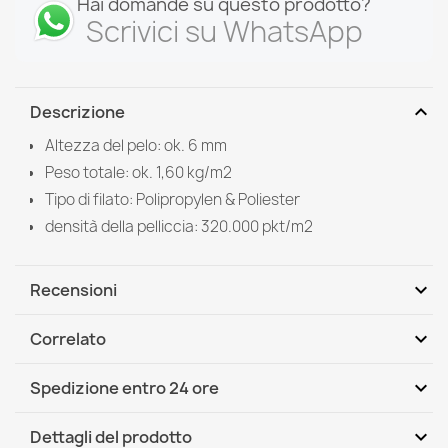
Hai domande su questo prodotto?
Scrivici su WhatsApp
expand_more
Descrizione
Altezza del pelo: ok. 6 mm
Peso totale: ok. 1,60 kg/m2
Tipo di filato: Polipropylen & Poliester
densità della pelliccia: 320.000 pkt/m2
expand_more
Recensioni
expand_more
Correlato
Scrivi per primo una recensione
expand_more
Spedizione entro 24 ore
DHL / GLS International
Gio, 13.08 - Mar, 18.08
expand_more
Dettagli del prodotto