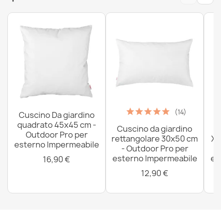
80,90 €
(14)
Cuscino Da giardino
quadrato 45x45 cm -
Cuscino da giardino
P
Outdoor Pro per
rettangolare 30x50 cm
XX
esterno Impermeabile
- Outdoor Pro per
esterno Impermeabile
es
16,90 €
12,90 €