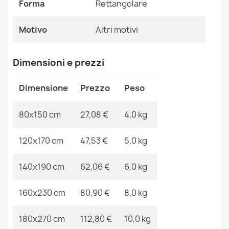
Riferimenti Specifici
Forma
Rettangolare
Ean13
2000000115771
Motivo
Altri motivi
MPN
Kabis_19664
Dimensioni e prezzi
Tappeto DISTIN 0845A bianco / blu scuro / blu moderno
- Astrazione, cornice, vintage, frange
Dimensione
Prezzo
Peso
80,90 €
80x150 cm
27,08 €
4,0 kg
120x170 cm
47,53 €
5,0 kg
Tappeto DISTIN 0144B bianco / rosa / cipria moderno -
140x190 cm
62,06 €
6,0 kg
Astrazione, Vintage, Frange
80,90 €
160x230 cm
80,90 €
8,0 kg
180x270 cm
112,80 €
10,0 kg