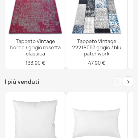
Tappeto CORE Ornamento Vintage - strutturale, due
livelli di pile, beige / oro
48,90 €
Tappeto Vintage
Tappeto Vintage
bordo / grigio rosetta
22218053 grigio / blu
classica
patchwork
133,90 €
47,90 €
‹
›
I più venduti