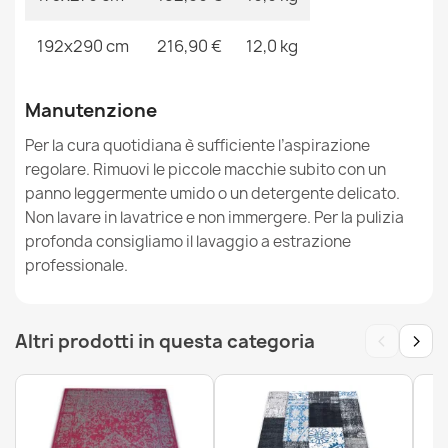
192x290 cm
216,90 €
12,0 kg
Tappeto CORE 241A Ornamento Vintage - strutturale,
Manutenzione
due livelli di pile, beige / oro
82,90 €
Per la cura quotidiana è sufficiente l’aspirazione
regolare. Rimuovi le piccole macchie subito con un
panno leggermente umido o un detergente delicato.
Non lavare in lavatrice e non immergere. Per la pulizia
profonda consigliamo il lavaggio a estrazione
professionale.
Tappeto DE LUXE moderno 2078 Ornamento vintage -
Structural grigio
76,90 €
‹
›
Altri prodotti in questa categoria