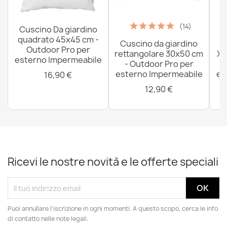
(14)
Cuscino Da giardino
quadrato 45x45 cm -
Cuscino da giardino
P
Outdoor Pro per
rettangolare 30x50 cm
XX
esterno Impermeabile
- Outdoor Pro per
esterno Impermeabile
es
16,90 €
12,90 €
Ricevi le nostre novità e le offerte speciali
Puoi annullare l'iscrizione in ogni momenti. A questo scopo, cerca le info
di contatto nelle note legali.