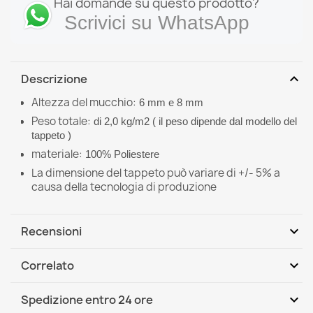
Hai domande su questo prodotto?
Scrivici su WhatsApp
expand_more
Descrizione
Altezza del mucchio:
6 mm e 8 mm
Peso totale:
di
2,0 kg/m2 ( il peso dipende dal modello del
tappeto )
materiale:
100%
Poliestere
La dimensione del tappeto può variare di +/- 5% a
causa della tecnologia di produzione
expand_more
Recensioni
expand_more
Correlato
Scrivi per primo una recensione
expand_more
Spedizione entro 24 ore