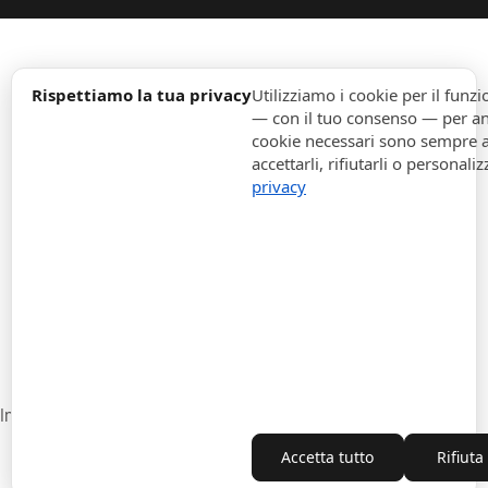
expand_more
Informazione
Rispettiamo la tua privacy
Utilizziamo i cookie per il fun
— con il tuo consenso — per ana
cookie necessari sono sempre att
expand_more
Ordini
accettarli, rifiutarli o personaliz
privacy
expand_more
Per Aziende
expand_more
Rimani aggiornato
expand_more
Informazione di magazzino
Impostazioni cookie
Recesso dal contratto
Accetta tutto
Rifiuta
Copyright © 2010-2026 ITALPOUF®