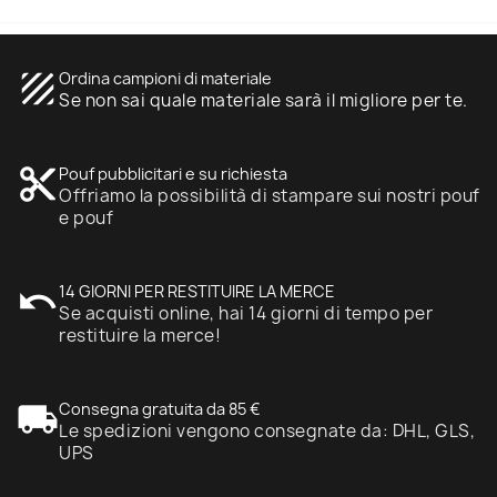
texture
Ordina campioni di materiale
Se non sai quale materiale sarà il migliore per te.
content_cut
Pouf pubblicitari e su richiesta
Offriamo la possibilità di stampare sui nostri pouf
e pouf
undo
14 GIORNI PER RESTITUIRE LA MERCE
Se acquisti online, hai 14 giorni di tempo per
restituire la merce!
local_shipping
Consegna gratuita da 85 €
Le spedizioni vengono consegnate da: DHL, GLS,
UPS