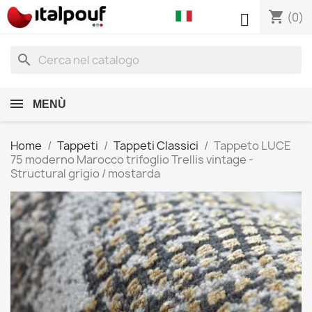
shopping_cart

(0)
search
MENÙ
Home
Tappeti
Tappeti Classici
Tappeto LUCE
75 moderno Marocco trifoglio Trellis vintage -
Structural grigio / mostarda