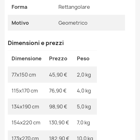
Motivo
Geometrico
vintage - Structural grigio / mostarda
Forma
Rettangolare
45,90 €
Riferimenti Specifici
Motivo
Geometrico
Ean13
2000000104355
Dimensioni e prezzi
MPN
Kabis_16445
Tappeto CORE Ornamento Vintage - strutturale, due
Dimensione
Prezzo
Peso
livelli di pile, beige
48,90 €
77x150 cm
45,90 €
2,0 kg
115x170 cm
76,90 €
4,0 kg
134x190 cm
98,90 €
5,0 kg
Tappeto CORE Rosetta Vintage - strutturale, due livelli
di pile, beige
154x220 cm
130,90 €
7,0 kg
48,90 €
173x270 cm
182,90 €
10,0 kg