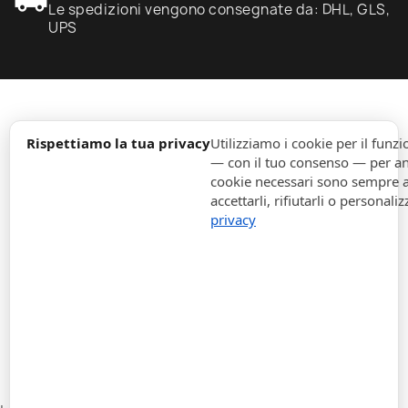
local_shipping
Le spedizioni vengono consegnate da: DHL, GLS,
UPS
expand_more
Informazione
Rispettiamo la tua privacy
Utilizziamo i cookie per il fun
— con il tuo consenso — per ana
cookie necessari sono sempre att
expand_more
Ordini
accettarli, rifiutarli o personaliz
privacy
expand_more
Per Aziende
expand_more
Rimani aggiornato
expand_more
Informazione di magazzino