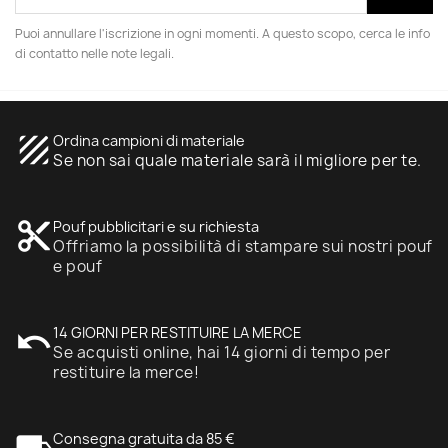
Puoi annullare l'iscrizione in ogni momenti. A questo scopo, cerca le info
di contatto nelle note legali.
texture
Ordina campioni di materiale
Se non sai quale materiale sarà il migliore per te.
content_cut
Pouf pubblicitari e su richiesta
Offriamo la possibilità di stampare sui nostri pouf
e pouf
undo
14 GIORNI PER RESTITUIRE LA MERCE
Se acquisti online, hai 14 giorni di tempo per
restituire la merce!
Consegna gratuita da 85 €