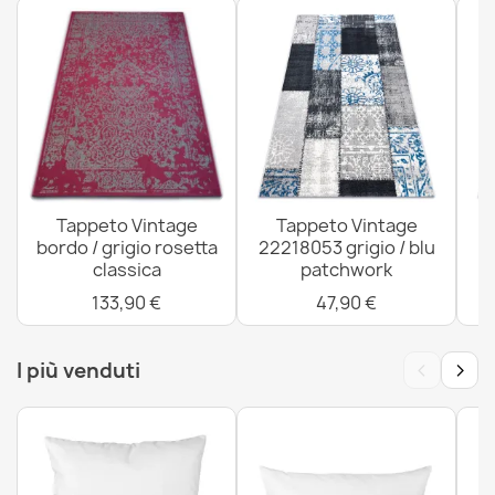
Tappeto NOBLE moderno 45 Ornamento vintage -
Structural due livelli di pile grigio
50,90 €
Tappeto Vintage
Tappeto Vintage
bordo / grigio rosetta
22218053 grigio / blu
classica
patchwork
133,90 €
47,90 €
‹
›
I più venduti