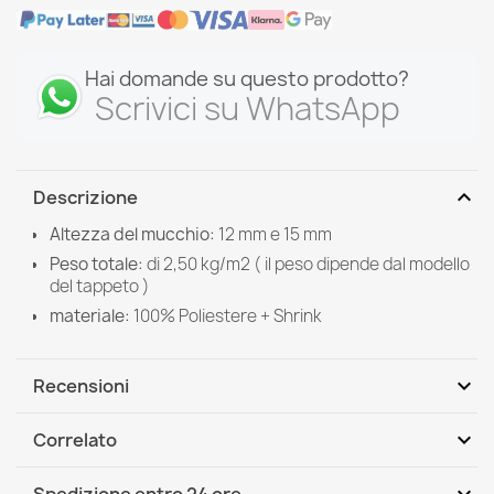
Hai domande su questo prodotto?
Scrivici su WhatsApp
expand_more
Descrizione
Altezza del mucchio:
12 mm e 15 mm
Peso totale:
di
2,50 kg/m2 ( il peso dipende dal modello
del tappeto )
materiale:
100%
Poliestere + Shrink
expand_more
Recensioni
expand_more
Correlato
Scrivi per primo una recensione
Spedizione entro 24 ore