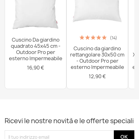
(14)
Cuscino Da giardino
quadrato 45x45 cm -
Cuscino da giardino
P
Outdoor Pro per
rettangolare 30x50 cm
XX
esterno Impermeabile
- Outdoor Pro per
esterno Impermeabile
es
16,90 €
12,90 €
Ricevi le nostre novità e le offerte speciali