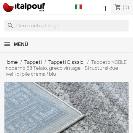
shopping_cart

(0)
search
MENÙ
Home
Tappeti
Tappeti Classici
Tappeto NOBLE
moderno 68 Telaio, greco vintage - Structural due
livelli di pile crema / blu