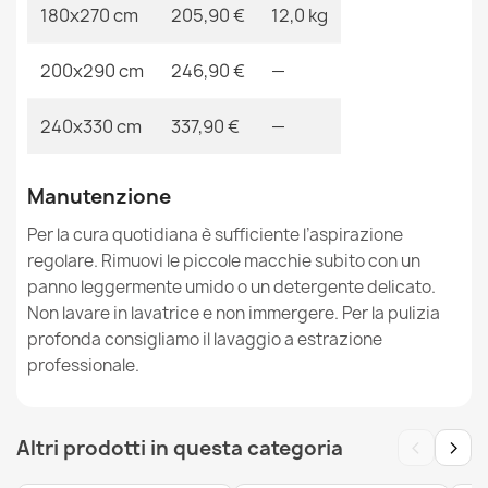
180x270 cm
205,90 €
12,0 kg
200x290 cm
246,90 €
—
Tappeto NOBLE moderno 64 Telaio, greco vintage -
240x330 cm
337,90 €
—
Structural due livelli di pile crema / grigio
50,90 €
Manutenzione
Per la cura quotidiana è sufficiente l’aspirazione
regolare. Rimuovi le piccole macchie subito con un
panno leggermente umido o un detergente delicato.
Non lavare in lavatrice e non immergere. Per la pulizia
Tappeto NOBLE moderno 1539 68 Telaio vintage -
Structural due livelli di pile crema / blu
profonda consigliamo il lavaggio a estrazione
87,90 €
professionale.
‹
›
Altri prodotti in questa categoria