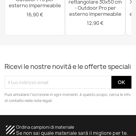
rettangolare 30x50 cm
XX
esterno Impermeabile
- Outdoor Pro per
esterno Impermeabile
es
16,90 €
12,90 €
Ricevi le nostre novità e le offerte speciali
Puoi annullare l'iscrizione in ogni momenti. A questo scopo, cerca le info
di contatto nelle note legali.
texture
Ordina campioni di materiale
Se non sai quale materiale sarà il migliore per te.