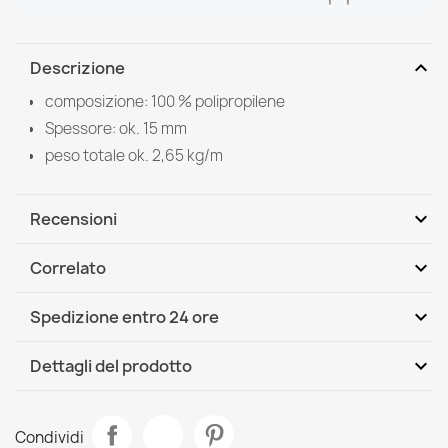
expand_more
Descrizione
composizione: 100 % polipropilene
Spessore: ok. 15 mm
peso totale ok. 2,65 kg/m
expand_more
Recensioni
expand_more
Correlato
Scrivi per primo una recensione
expand_more
Spedizione entro 24 ore
DHL / GLS International
Mer, 12.08 - Lun, 17.08
expand_more
Dettagli del prodotto
Scheda tecnica
Tappeto ROYAL ADR ovale motivo caramello
Condividi
53,90 €