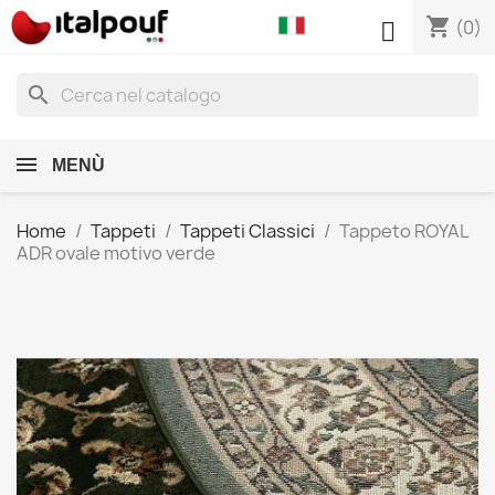
shopping_cart

(0)
search
MENÙ
Home
Tappeti
Tappeti Classici
Tappeto ROYAL
ADR ovale motivo verde