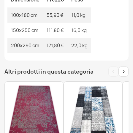
Tappeto ROYAL ADR ovale motivo 521 nero
53,90 €
100x180 cm
53,90 €
11,0 kg
150x250 cm
111,80 €
16,0 kg
200x290 cm
171,80 €
22,0 kg
Tappeto ROYAL ADR ovale motivo nero
53,90 €
‹
›
Altri prodotti in questa categoria
Tappeto ROYAL ADR ovale motivo 521 marrone
53,90 €