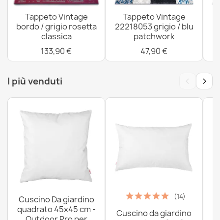
Tappeto Vintage
Tappeto Vintage
Tappeto, Passatoia ROYAL ADR motivo caramello per
bordo / grigio rosetta
22218053 grigio / blu
ingresso, corridoio
classica
patchwork
35,90 €
133,90 €
47,90 €
‹
›
I più venduti
Tappeto ROYAL ADR ovale motivo 521 caramello
171,90 €
(14)
Cuscino Da giardino
quadrato 45x45 cm -
Cuscino da giardino
P
Outdoor Pro per