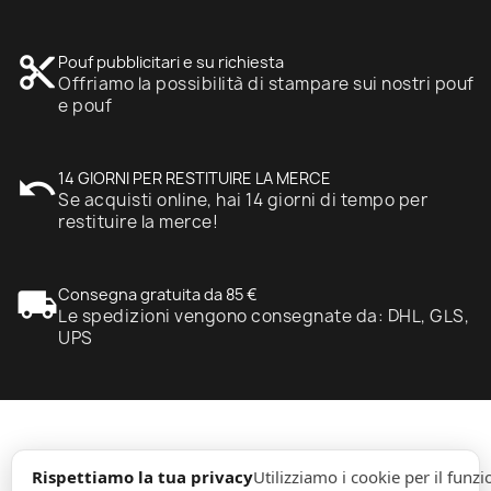
content_cut
Pouf pubblicitari e su richiesta
Offriamo la possibilità di stampare sui nostri pouf
e pouf
undo
14 GIORNI PER RESTITUIRE LA MERCE
Se acquisti online, hai 14 giorni di tempo per
restituire la merce!
local_shipping
Consegna gratuita da 85 €
Le spedizioni vengono consegnate da: DHL, GLS,
UPS
expand_more
Informazione
Rispettiamo la tua privacy
Utilizziamo i cookie per il fun