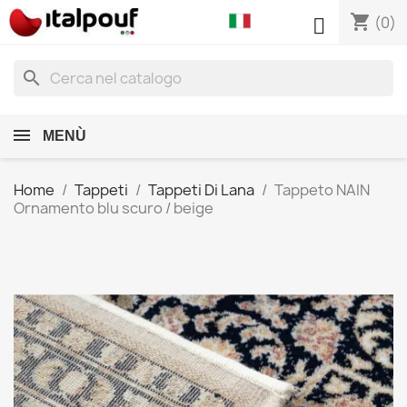
shopping_cart

(0)
search
MENÙ
Home
Tappeti
Tappeti Di Lana
Tappeto NAIN
Ornamento blu scuro / beige