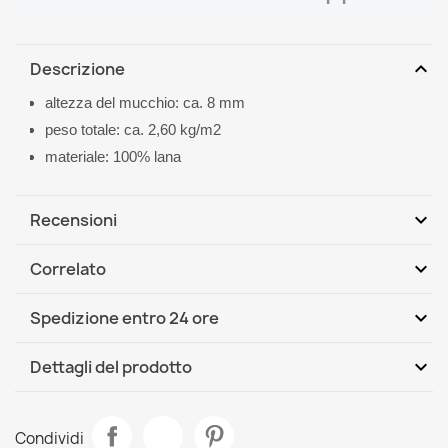
expand_more
Descrizione
altezza del mucchio: ca. 8 mm
peso totale: ca. 2,60 kg/m2
materiale: 100% lana
expand_more
Recensioni
expand_more
Correlato
Scrivi per primo una recensione
expand_more
Spedizione entro 24 ore
DHL / GLS International
Mer, 12.08 - Lun, 17.08
expand_more
Dettagli del prodotto
Scheda tecnica
Tappeto NAIN Ornamento, telaio, chiaretto / beige
Condividi
117,90 €