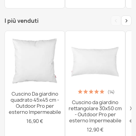
‹
›
I più venduti
(14)
Cuscino Da giardino
quadrato 45x45 cm -
Cuscino da giardino
P
Outdoor Pro per
rettangolare 30x50 cm
XX
esterno Impermeabile
- Outdoor Pro per
esterno Impermeabile
es
16,90 €
12,90 €