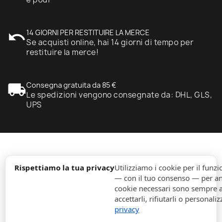
undo
14 GIORNI PER RESTITUIRE LA MERCE
Se acquisti online, hai 14 giorni di tempo per
restituire la merce!
local_shipping
Consegna gratuita da 85 €
Le spedizioni vengono consegnate da: DHL, GLS,
UPS
expand_more
Informazione
Rispettiamo la tua privacy
Utilizziamo i cookie per il fun
— con il tuo consenso — per ana
cookie necessari sono sempre att
expand_more
Ordini
accettarli, rifiutarli o personaliz
privacy
expand_more
Per Aziende