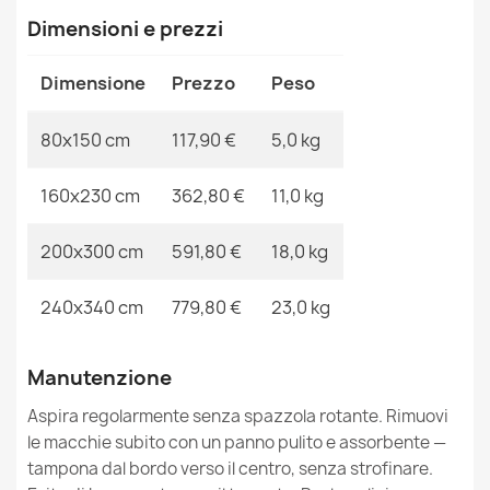
Tappeto NAIN Astrazione, vintage, beige / blu
Dimensioni e prezzi
MPN
Kabis_19746
117,90 €
Dimensione
Prezzo
Peso
80x150 cm
117,90 €
5,0 kg
Tappeto NAIN Ornamento, telaio, 7179/51643 beige / blu
160x230 cm
362,80 €
11,0 kg
117,90 €
200x300 cm
591,80 €
18,0 kg
240x340 cm
779,80 €
23,0 kg
Tappeto NAIN Rosetta, telaio, blu / beige
Manutenzione
117,90 €
Aspira regolarmente senza spazzola rotante. Rimuovi
le macchie subito con un panno pulito e assorbente —
tampona dal bordo verso il centro, senza strofinare.