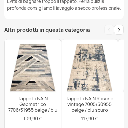
Evita di bagnare troppo il tappeto. Per la pulizia
profonda consigliamo il lavaggio a secco professionale.
Tappeto NAIN Fiori, cornice blu scuro / beige
117,90 €
‹
›
Altri prodotti in questa categoria
Tappeto NAIN Geometrico 7710/51644 beige / blu
117,90 €
Tappeto NAIN
Tappeto NAIN Rosone
T
Geometrico
vintage 7005/50955
o
7706/51955 beige / blu
beige / blu scuro
109,90 €
117,90 €