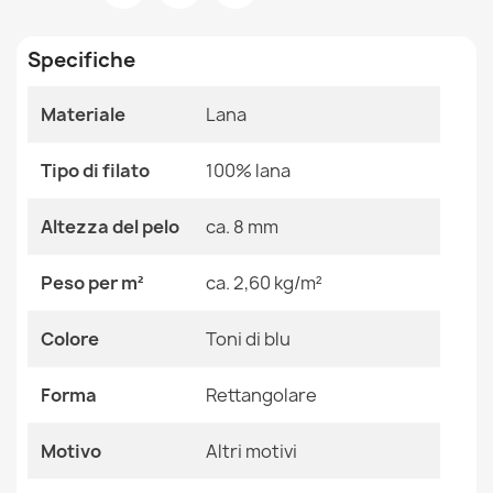
Stanza
Camera Da Letto
Salotto
Specifiche
Dimensioni
160x230 Cm
200x300 Cm
Materiale
Lana
240x340 Cm
Tappeto NAIN Geometrico 7706/51655 beige / blu
80x150 Cm
117,90 €
Tipo di filato
100% lana
Colore
Toni Di Blu
Altezza del pelo
ca. 8 mm
Tessuto
Lana
Peso per m²
ca. 2,60 kg/m²
Forma
Rettangolare
Tappeto NAIN Ornamento, vintage blu / arancione
Colore
Toni di blu
117,90 €
Motivo
Altri Motivi
Forma
Rettangolare
Riferimenti Specifici
Motivo
Altri motivi
Ean13
2000000115979