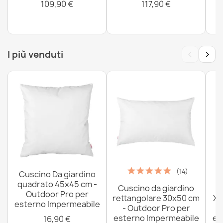
187,90 €
109,90 €
117,90 €
‹
›
I più venduti
(14)
Cuscino Da giardino
quadrato 45x45 cm -
Cuscino da giardino
P
Outdoor Pro per
rettangolare 30x50 cm
XX
esterno Impermeabile
- Outdoor Pro per
esterno Impermeabile
es
16,90 €