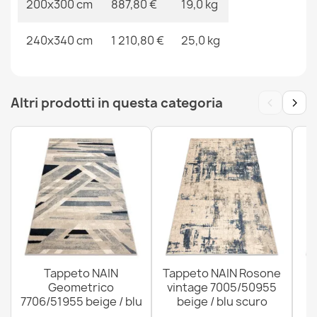
200x300 cm
887,80 €
19,0 kg
Tappeto FLUX 461.1.AE990 lana OSTA - Geometrico,
240x340 cm
1 210,80 €
25,0 kg
strutturato, stile loft crema / beige
187,90 €
‹
›
Altri prodotti in questa categoria
Tappeto in lana FLUX 461.43.AE110 OSTA - Geometrico,
strutturato, stile loft crema / grigio
128,90 €
Tappeto NAIN
Tappeto NAIN Rosone
T
Geometrico
vintage 7005/50955
o
Tappeto FLUX 461.2.AE500 misto lana OSTA -
7706/51955 beige / blu
beige / blu scuro
Astrazione, strutturato, stile loft crema / blu