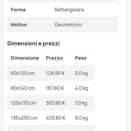
Forma
Rettangolare
Riferimenti Specifici
Motivo
Geometrico
Ean13
2000000119267
MPN
Kabis_20853
Tappeto FLUX 461.43.AE200 lana OSTA - Geometrico,
Dimensioni e prezzi
strutturato, stile loft crema / rosa
128,90 €
Dimensione
Prezzo
Peso
60x120 cm
128,90 €
3,0 kg
80x140 cm
187,80 €
4,0 kg
Tappeto in lana FLUX 461.93.AE120 OSTA - Righe,
strutturato, stile loft crema / grigio
120x170 cm
303,80 €
7,0 kg
128,90 €
135x200 cm
403,80 €
9,0 kg