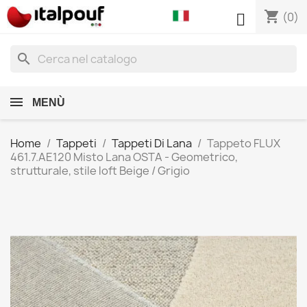
shopping_cart

(0)
search
MENÙ
Home
Tappeti
Tappeti Di Lana
Tappeto FLUX
461.7.AE120 Misto Lana OSTA - Geometrico,
strutturale, stile loft Beige / Grigio