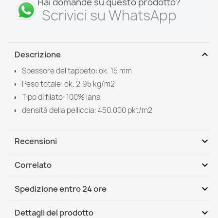
Hai domande su questo prodotto?
Scrivici su WhatsApp
expand_more
Descrizione
Spessore del tappeto: ok. 15 mm
Peso totale: ok. 2,95 kg/m2
Tipo di filato: 100% lana
densità della pelliccia: 450.000 pkt/m2
expand_more
Recensioni
expand_more
Correlato
Scrivi per primo una recensione
expand_more
Spedizione entro 24 ore
DHL / GLS International
Gio, 13.08 - Mar, 18.08
expand_more
Dettagli del prodotto