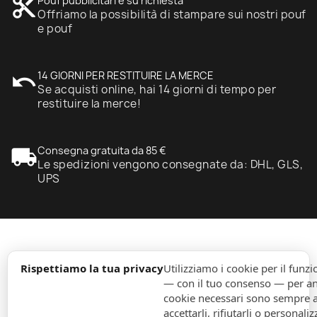
content_cut
Pouf pubblicitari e su richiesta
Offriamo la possibilità di stampare sui nostri pouf
e pouf
undo
14 GIORNI PER RESTITUIRE LA MERCE
Se acquisti online, hai 14 giorni di tempo per
restituire la merce!
local_shipping
Consegna gratuita da 85 €
Le spedizioni vengono consegnate da: DHL, GLS,
UPS
expand_more
Informazione
Rispettiamo la tua privacy
Utilizziamo i cookie per il fun
— con il tuo consenso — per ana
cookie necessari sono sempre att
expand_more
Ordini
accettarli, rifiutarli o personaliz