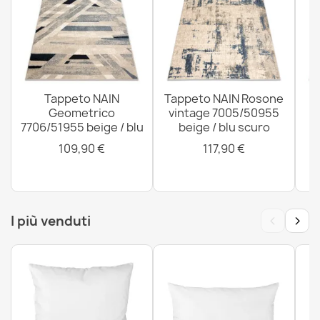
Tappeto SOHO 477.22.LA115 lana OSTA - Ornamento,
fiori beige naturale / terracotta
514,90 €
Tappeto NAIN
Tappeto NAIN Rosone
T
Geometrico
vintage 7005/50955
o
7706/51955 beige / blu
beige / blu scuro
Tappeto SOHO 477.01.LA113 lana OSTA - Ornamento,
rosetta verde naturale / beige
109,90 €
117,90 €
178,90 €
‹
›
I più venduti
Tappeto ABBY 486.24.LA100 lana OSTA - Ornamento,
cornice classico beige / blu
283,90 €