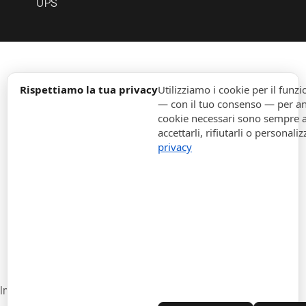
UPS
expand_more
Informazione
Rispettiamo la tua privacy
Utilizziamo i cookie per il fun
— con il tuo consenso — per ana
cookie necessari sono sempre att
expand_more
Ordini
accettarli, rifiutarli o personaliz
privacy
expand_more
Per Aziende
expand_more
Rimani aggiornato
expand_more
Informazione di magazzino
Impostazioni cookie