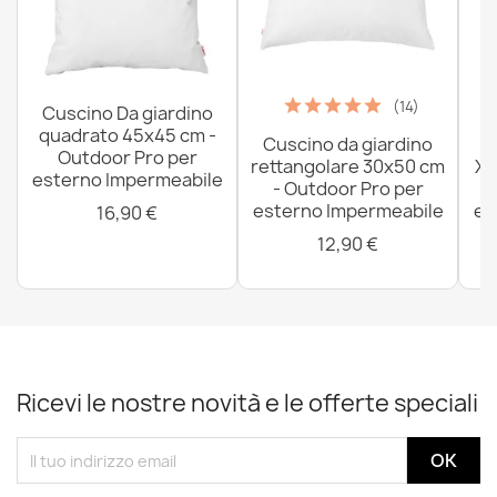
(14)
Cuscino Da giardino
quadrato 45x45 cm -
Cuscino da giardino
P
Outdoor Pro per
rettangolare 30x50 cm
XX
esterno Impermeabile
- Outdoor Pro per
esterno Impermeabile
es
16,90 €
12,90 €
Ricevi le nostre novità e le offerte speciali