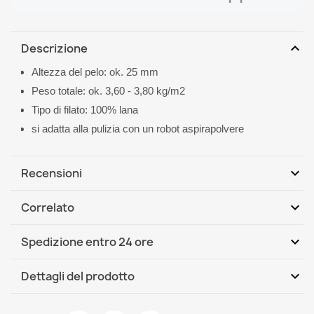
expand_more
Descrizione
Altezza del pelo: ok. 25 mm
Peso totale: ok. 3,60 - 3,80 kg/m2
Tipo di filato: 100% lana
si adatta alla pulizia con un robot aspirapolvere
expand_more
Recensioni
expand_more
Correlato
Scrivi per primo una recensione
expand_more
Spedizione entro 24 ore
DHL / GLS International
Mer, 12.08 - Lun, 17.08
expand_more
Dettagli del prodotto
Scheda tecnica