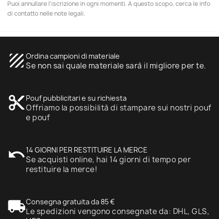
Puoi annullare l'iscrizione in ogni momenti. A questo scopo, cerca le info
di contatto nelle note legali.
texture
Ordina campioni di materiale
Se non sai quale materiale sarà il migliore per te.
content_cut
Pouf pubblicitari e su richiesta
Offriamo la possibilità di stampare sui nostri pouf
e pouf
undo
14 GIORNI PER RESTITUIRE LA MERCE
Se acquisti online, hai 14 giorni di tempo per
restituire la merce!
local_shipping
Consegna gratuita da 85 €
Le spedizioni vengono consegnate da: DHL, GLS,