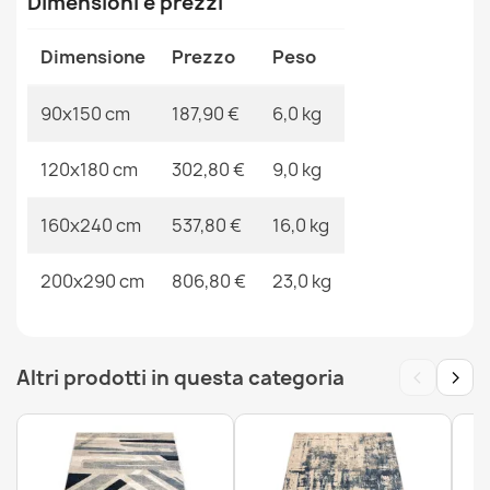
Dimensioni e prezzi
Ean13
2000000118475
Dimensione
MPN
Prezzo
Kabis_20576
Peso
Tappeto SOHO 477.15.LA103 lana OSTA - Ornamento,
90x150 cm
187,90 €
6,0 kg
cornice naturale beige / terracotta
121,90 €
120x180 cm
302,80 €
9,0 kg
160x240 cm
537,80 €
16,0 kg
200x290 cm
806,80 €
23,0 kg
Tappeto SOHO 477.15.LA102 lana OSTA - Ornamento,
cornice naturale beige
377,90 €
‹
›
Altri prodotti in questa categoria