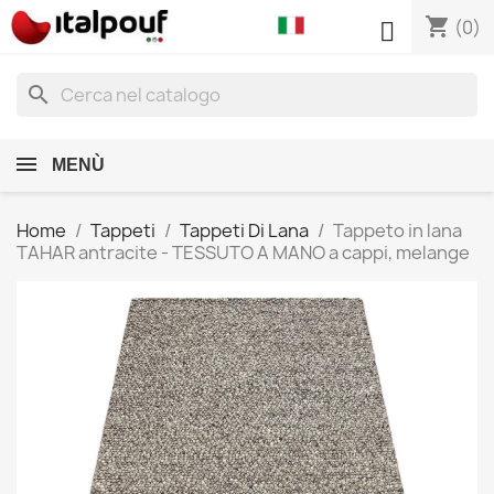
shopping_cart

(0)
search
MENÙ
Home
Tappeti
Tappeti Di Lana
Tappeto in lana
TAHAR antracite - TESSUTO A MANO a cappi, melange