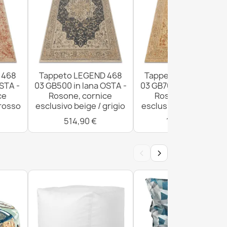
 468
Tappeto LEGEND 468
Tappeto LEGEND 46
OSTA -
03 GB500 in lana OSTA -
03 GB700 in lana OSTA
ce
Rosone, cornice
Rosone, cornice
 rosso
esclusivo beige / grigio
esclusivo beige / ross
514,90 €
1.020,90 €
‹
›