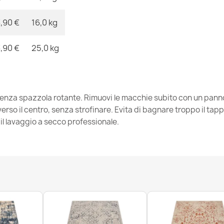
,90 €
16,0 kg
Tappeto sand,
naturale
,90 €
25,0 kg
79,90 €
enza spazzola rotante. Rimuovi le macchie subito con un panno
so il centro, senza strofinare. Evita di bagnare troppo il tappe
l lavaggio a secco professionale.
Tappeto NEPAL
40,90 €