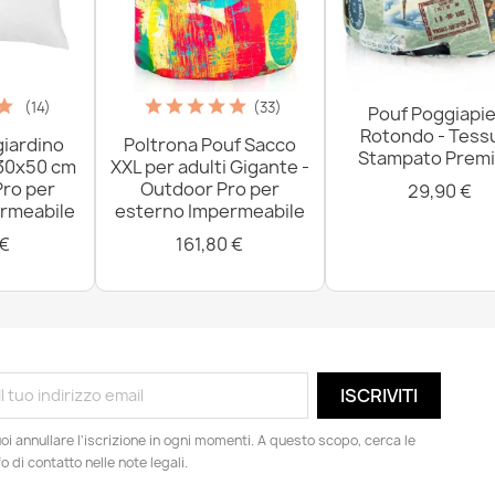
(14)
(33)
Pouf Poggiapie
Rotondo - Tess
giardino
Poltrona Pouf Sacco
Stampato Prem
 30x50 cm
XXL per adulti Gigante -
Pro per
Outdoor Pro per
29,90 €
rmeabile
esterno Impermeabile
 €
161,80 €
oi annullare l'iscrizione in ogni momenti. A questo scopo, cerca le
fo di contatto nelle note legali.