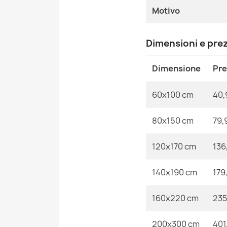
Motivo
Dimensioni e pre
Dimensione
Pr
60x100 cm
40,
80x150 cm
79,
120x170 cm
136
140x190 cm
179
160x220 cm
235
200x300 cm
401