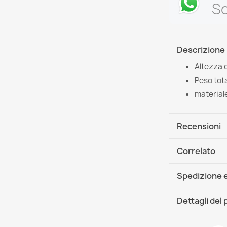
Sc
Descrizione
Altezza 
Peso tota
material
Recensioni
Correlato
Spedizione e
DHL / GLS In
Dettagli del
Scheda tecn