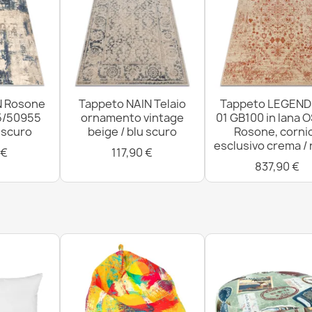
N Rosone
Tappeto NAIN Telaio
Tappeto LEGEND
5/50955
ornamento vintage
01 GB100 in lana 
u scuro
beige / blu scuro
Rosone, corni
esclusivo crema /
 €
117,90 €
837,90 €