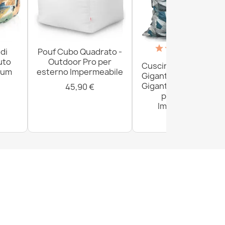
(18)
di
Pouf Cubo Quadrato -
uto
Outdoor Pro per
Cuscino da Paviment
ium
esterno Impermeabile
Gigante XXL per adult
Gigante - Outdoor Pr
45,90 €
per esterno
Impermeabile
161,80 €