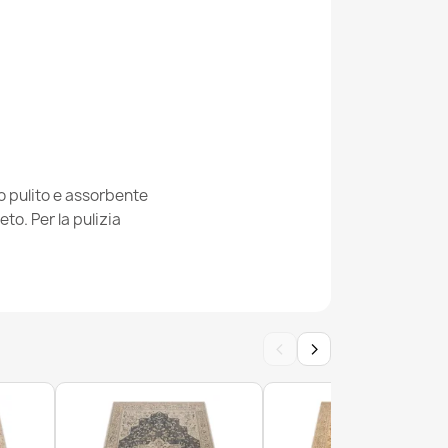
 beige NEPAL cerchio - lana, double face,
 pulito e assorbente
to. Per la pulizia
 bianchi / naturale crema - lana, double face
‹
›