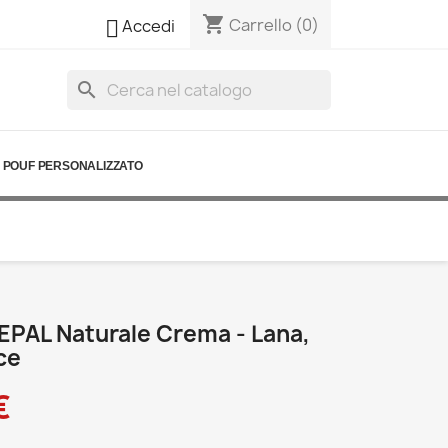
shopping_cart

Carrello
(0)
Accedi
search
POUF PERSONALIZZATO
EPAL Naturale Crema - Lana,
ce
€