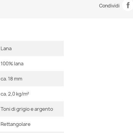
Tappeto tabac
Condividi
40,90 €
Stanza
Dimensioni
Lana
Tappeto beige
79,90 €
100% lana
ca. 18 mm
Colore
ca. 2,0 kg/m²
Tappeto NEPAL
Tessuto
79,90 €
Toni di grigio e argento
Forma
Rettangolare
Motivo