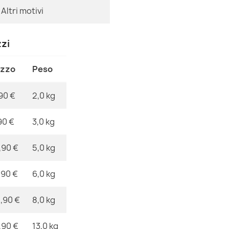
Altri motivi
Tappeto NEPAL
Riferimenti Sp
79,90 €
zzi
Ean13
MPN
ezzo
Peso
90 €
2,0 kg
Tappeto NEPAL
79,90 €
90 €
3,0 kg
,90 €
5,0 kg
,90 €
6,0 kg
Tappeto sand,
40,90 €
,90 €
8,0 kg
,90 €
13,0 kg