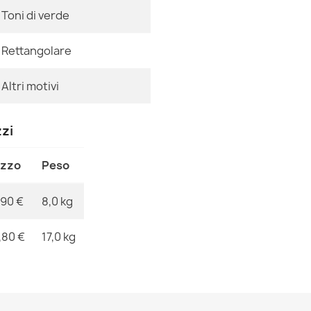
837,90 €
Ean13
Toni di verde
MPN
Rettangolare
Altri motivi
Tappeto SOHO
cornice natur
zzi
837,90 €
ezzo
Peso
,90 €
8,0 kg
Tappeto SOHO 
,80 €
17,0 kg
naturale terra
514,90 €