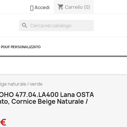
shopping_cart

Carrello
(0)
Accedi
search
POUF PERSONALIZZATO
ge naturale / verde
SOHO 477.04.LA400 Lana OSTA
to, Cornice Beige Naturale /
 €