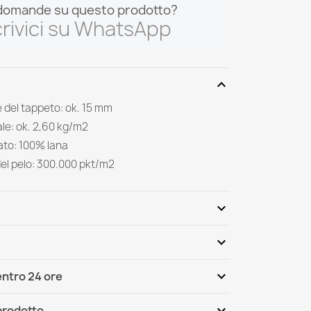
domande su questo prodotto?
rivici su WhatsApp
expand_more
 del tappeto: ok. 15 mm
le: ok. 2,60 kg/m2
ilato: 100% lana
del pelo: 300.000 pkt/m2
expand_more
expand_more
Scrivi per primo una recensione
expand_more
ntro 24 ore
ternational
Mer, 12.08 - Lun, 17.08
expand_more
 prodotto