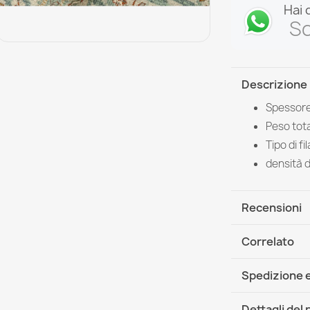
Hai 
Sc
Descrizione
Spessore
Peso tota
Tipo di f
densità 
Recensioni
Correlato
Spedizione e
DHL / GLS In
Dettagli del