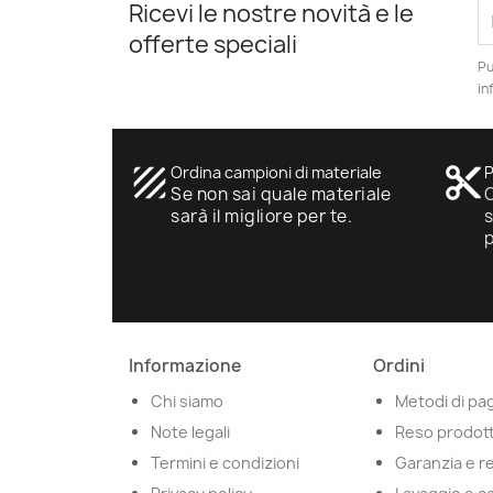
Ricevi le nostre novità e le
offerte speciali
Pu
in
texture
Ordina campioni di materiale
content_cut
P
Se non sai quale materiale
O
sarà il migliore per te.
s
Informazione
Ordini
Chi siamo
Metodi di p
Note legali
Reso prodot
Termini e condizioni
Garanzia e r