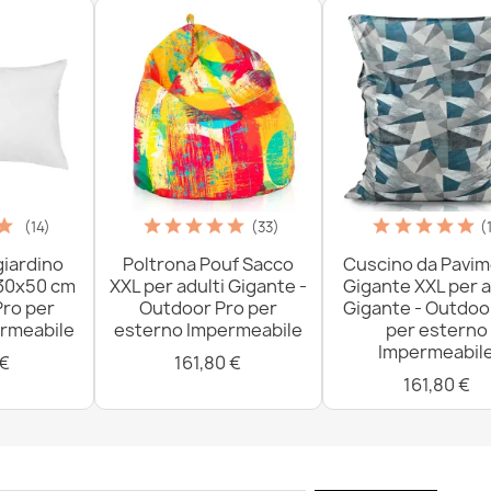
837,90 €
(14)
(33)
(
giardino
Poltrona Pouf Sacco
Cuscino da Pavi
 30x50 cm
XXL per adulti Gigante -
Gigante XXL per a
Pro per
Outdoor Pro per
Gigante - Outdoo
rmeabile
esterno Impermeabile
per esterno
Impermeabil
 €
161,80 €
161,80 €