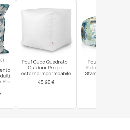
18)
Pouf Cubo Quadrato -
Pouf Poggiapiedi
Outdoor Pro per
Rotondo - Tessuto
mento
esterno Impermeabile
Stampato Premium
dulti
r Pro
45,90 €
29,90 €
e