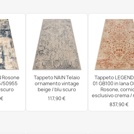
Tappeto SOHO
rosetta natura
837,90 €
Tappeto SOHO
geometrico ve
N Rosone
Tappeto NAIN Telaio
Tappeto LEGEND
121,90 €
5/50955
ornamento vintage
01 GB100 in lana 
u scuro
beige / blu scuro
Rosone, corni
esclusivo crema /
 €
117,90 €
837,90 €
Tappeto SOHO
rosetta beige