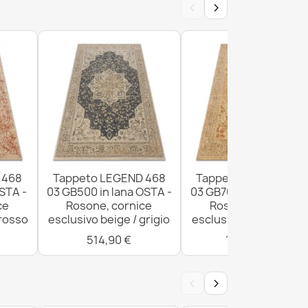
‹
›
 477.01.LA502 Lana OSTA - Ornamento,
le verde / blu
 477.27.LA500 lana OSTA - Rombi, cornice
rde naturale / blu
 468
Tappeto LEGEND 468
Tappeto LEGEND 46
OSTA -
03 GB500 in lana OSTA -
03 GB700 in lana OSTA
ce
Rosone, cornice
Rosone, cornice
 rosso
esclusivo beige / grigio
esclusivo beige / ross
514,90 €
1.020,90 €
‹
›
 477.01.LA119 lana OSTA - Ornamento,
 naturale / verde