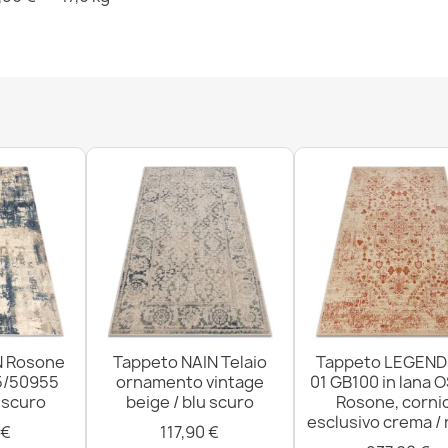
Tappeto SOHO 
naturale verd
514,90 €
Tappeto ABBY
cornice classi
837,90 €
N Rosone
Tappeto NAIN Telaio
Tappeto LEGEND
5/50955
ornamento vintage
01 GB100 in lana 
u scuro
beige / blu scuro
Rosone, corni
Tappeto SOHO
esclusivo crema /
 €
117,90 €
naturale terr