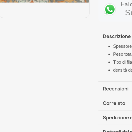
Hai 
S
Descrizione
Spessore 
Peso tota
Tipo di fi
densità d
Recensioni
Correlato
Spedizione e
DHL / GLS In
Dettagli del