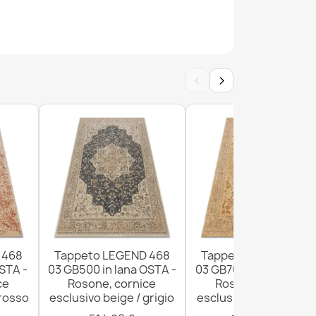
477.07.LA400 lana OSTA - Fiori, cornice
e / beige
‹
›
 486.25.LA500 lana OSTA - Ornamento,
co blu / beige
 468
Tappeto LEGEND 468
Tappeto LEGEND 46
OSTA -
03 GB500 in lana OSTA -
03 GB700 in lana OSTA
ce
Rosone, cornice
Rosone, cornice
 477.01.LA112 lana OSTA - Ornamento, rosone
 rosso
esclusivo beige / grigio
esclusivo beige / ross
acotta / beige