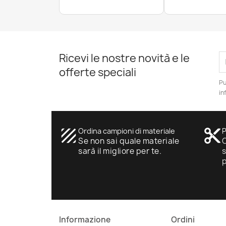
Ricevi le nostre novità e le
offerte speciali
Pu
in
texture
Ordina campioni di materiale
content_cut
P
Se non sai quale materiale
O
sarà il migliore per te.
s
Informazione
Ordini