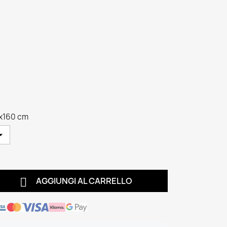
x160 cm

AGGIUNGI AL CARRELLO