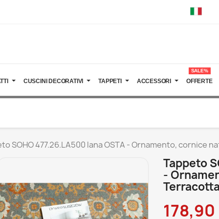
SALE%
TTI
CUSCINI DECORATIVI
TAPPETI
ACCESSORI
OFFERTE
to SOHO 477.26.LA500 lana OSTA - Ornamento, cornice natu
Tappeto S
- Ornament
Terracott
178,90