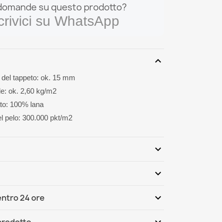
domande su questo prodotto?
crivici su WhatsApp
expand_more
del tappeto: ok. 15 mm
le: ok. 2,60 kg/m2
lato: 100% lana
el pelo: 300.000 pkt/m2
expand_more
expand_more
Scrivi per primo una recensione
expand_more
ntro 24 ore
ternational
Gio, 13.08 - Mar, 18.08
 prodotto