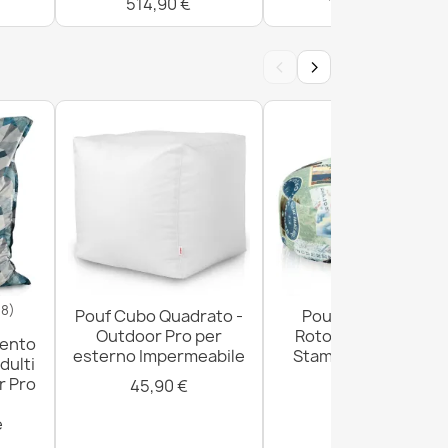
514,90 €
1.020,90 €
‹
›
18)
Pouf Cubo Quadrato -
Pouf Poggiapiedi
Outdoor Pro per
Rotondo - Tessuto
mento
esterno Impermeabile
Stampato Premium
dulti
r Pro
45,90 €
29,90 €
e