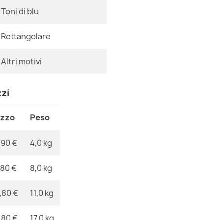
837,90 €
Riferimenti Spe
Toni di blu
Ean13
Rettangolare
MPN
Altri motivi
Tappeto SOHO
cornice natur
zzi
178,90 €
ezzo
Peso
,90 €
4,0 kg
Tappeto ABBY
,80 €
8,0 kg
cornice classi
837,90 €
,80 €
11,0 kg
,80 €
17,0 kg