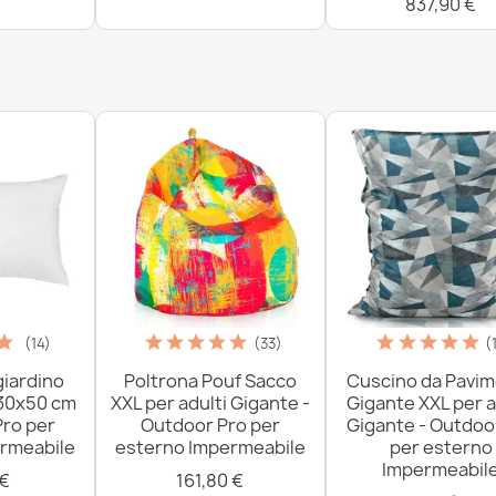
837,90 €
121,90 €
(14)
(33)
(
giardino
Poltrona Pouf Sacco
Cuscino da Pavi
 30x50 cm
XXL per adulti Gigante -
Gigante XXL per a
Pro per
Outdoor Pro per
Gigante - Outdoo
rmeabile
esterno Impermeabile
per esterno
Impermeabil
 €
161,80 €