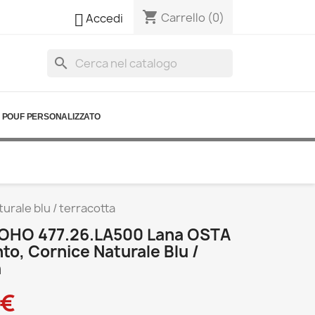
shopping_cart

Carrello
(0)
Accedi
search
POUF PERSONALIZZATO
rale blu / terracotta
OHO 477.26.LA500 Lana OSTA
o, Cornice Naturale Blu /
a
 €