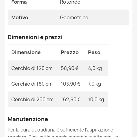
Forma
Rotondo
Ean13
2000000102634
Motivo
Geometrico
MPN
Kabis_16698
Tappeto EMERALD esclusivo 1012 cerchio - glamour,
Dimensioni e prezzi
elegante Marmo, géométrique verde bottiglia / oro
58,90 €
Dimensione
Prezzo
Peso
Cerchio di 120 cm
58,90 €
4,0 kg
Cerchio di 160 cm
103,90 €
7,0 kg
Tappeto EMERALD esclusivo cerchio - glamour, elegante
Marmo, triangoli verde bottiglia / oro
Cerchio di 200 cm
162,90 €
10,0 kg
58,90 €
Manutenzione
Per la cura quotidiana è sufficiente l’aspirazione