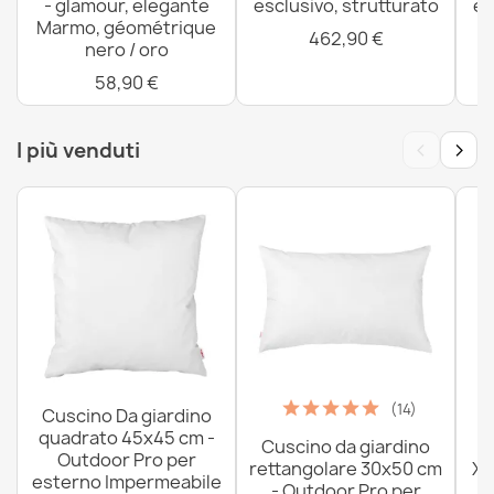
- glamour, elegante
esclusivo, strutturato
es
Marmo, géométrique
462,90 €
nero / oro
58,90 €
‹
›
I più venduti
(14)
Cuscino Da giardino
quadrato 45x45 cm -
Cuscino da giardino
P
Outdoor Pro per
rettangolare 30x50 cm
XX
esterno Impermeabile
- Outdoor Pro per