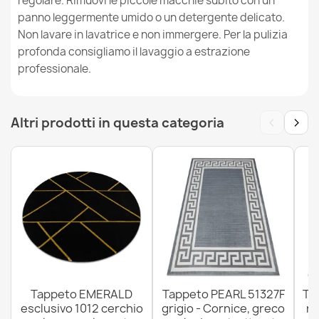
regolare. Rimuovi le piccole macchie subito con un
Tappeto EMERALD esclusivo cerchio - glamour, elegante
panno leggermente umido o un detergente delicato.
géométrique crema / oro
Non lavare in lavatrice e non immergere. Per la pulizia
58,90 €
profonda consigliamo il lavaggio a estrazione
professionale.
‹
›
Altri prodotti in questa categoria
Tappeto EMERALD esclusivo cerchio - glamour, elegante
géométrique verde bottiglia / oro
58,90 €
Tappeto EMERALD esclusivo cerchio - glamour, elegante
Marmo, triangoli nero / oro
Tappeto EMERALD
Tappeto PEARL 51327F
Ta
58,90 €
esclusivo 1012 cerchio
grigio - Cornice, greco
ne