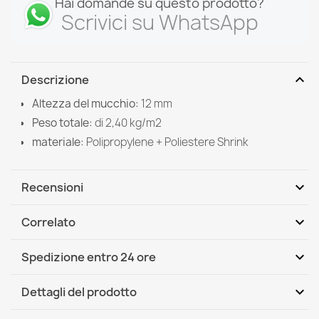
Hai domande su questo prodotto?
Scrivici su WhatsApp
expand_more
Descrizione
Altezza del mucchio:
12 mm
Peso totale:
di
2,40 kg/m2
materiale:
Polipropylene +
Poliestere Shrink
expand_more
Recensioni
expand_more
Correlato
Scrivi per primo una recensione
expand_more
Spedizione entro 24 ore
DHL / GLS International
Mar, 11.08 - Ven, 14.08
expand_more
Dettagli del prodotto