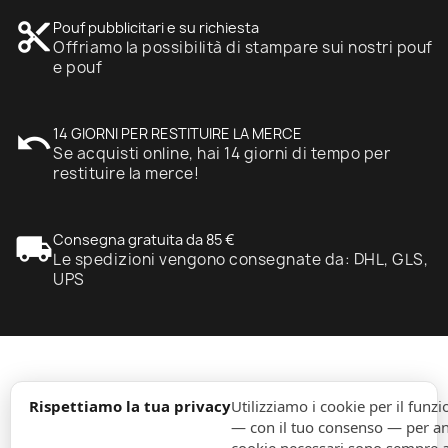
content_cut
Pouf pubblicitari e su richiesta
Offriamo la possibilità di stampare sui nostri pouf
e pouf
undo
14 GIORNI PER RESTITUIRE LA MERCE
Se acquisti online, hai 14 giorni di tempo per
restituire la merce!
local_shipping
Consegna gratuita da 85 €
Le spedizioni vengono consegnate da: DHL, GLS,
UPS
expand_more
Informazione
Rispettiamo la tua privacy
Utilizziamo i cookie per il fun
— con il tuo consenso — per ana