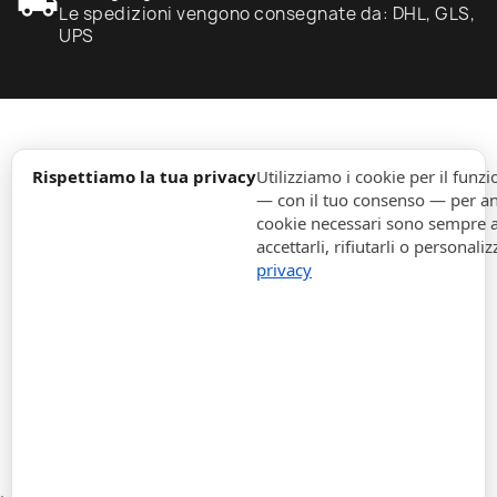
local_shipping
Le spedizioni vengono consegnate da: DHL, GLS,
UPS
expand_more
Informazione
Rispettiamo la tua privacy
Utilizziamo i cookie per il fun
— con il tuo consenso — per ana
cookie necessari sono sempre att
expand_more
Ordini
accettarli, rifiutarli o personaliz
privacy
expand_more
Per Aziende
expand_more
Rimani aggiornato
expand_more
Informazione di magazzino