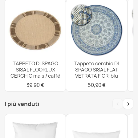
TAPPETO DI SPAGO SISAL FLOORLUX CERCHIO Greco
mais / caffè
106,90 €
TAPPETO DI SPAGO
Tappeto cerchio DI
Tappeto CORDATO SISAL BOHO 46213051 beige
SISAL FLOORLUX
SPAGO SISAL FLAT
74,90 €
CERCHIO mais / caffè
VETRATA FIORI blu
4
39,90 €
50,90 €
‹
›
I più venduti
Tappeto Corda Sisal Boho 46215051 beige
74,90 €