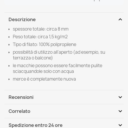
expand_more
Descrizione
spessore totale: circa 8 mm
Peso totale: circa 1,5 kg/m2
Tipo di filato: 100% polipropilene
possibilità di utilizzo all'aperto (ad esempio, su
terrazza o balcone)
le macchie possono essere facilmente pulite
sciacquandole solo con acqua
merce è completamente nuova
expand_more
Recensioni
expand_more
Correlato
Scrivi per primo una recensione
expand_more
Spedizione entro 24 ore