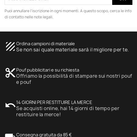
Puoi annullare l'iscrizione in ogni momenti. A questo scopo, cerca le info
di contatto nelle note legali.
texture
Ordina campioni di materiale
Se non sai quale materiale sarà il migliore per te.
content_cut
Pouf pubblicitari e su richiesta
Offriamo la possibilità di stampare sui nostri pouf
e pouf
undo
14 GIORNI PER RESTITUIRE LA MERCE
Se acquisti online, hai 14 giorni di tempo per
restituire la merce!
Consegna gratuita da 85 €