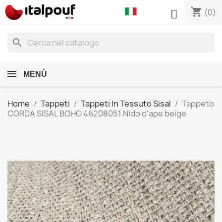
shopping_cart

(0)
search
MENÙ
Home
Tappeti
Tappeti In Tessuto Sisal
Tappeto
CORDA SISAL BOHO 46208051 Nido d'ape beige