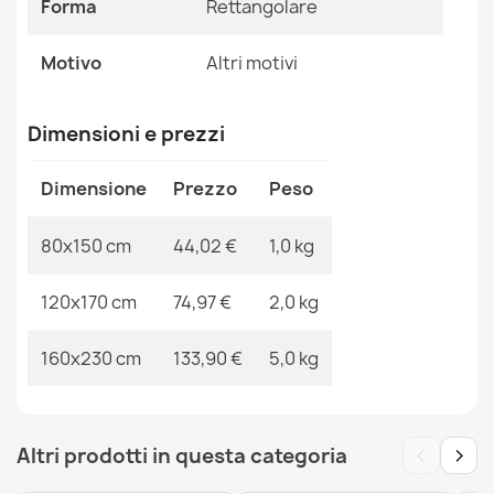
Forma
Rettangolare
grigio
Riferimenti Specifici
74,90 €
Ean13
2000000112978
Motivo
Altri motivi
MPN
Kabis_14478
Dimensioni e prezzi
Tappeto IN CORDA SISAL BOHO 46209651 Righe beige
Dimensione
Prezzo
Peso
133,90 €
80x150 cm
44,02 €
1,0 kg
120x170 cm
74,97 €
2,0 kg
160x230 cm
133,90 €
5,0 kg
Tappeto IN CORDA SISAL BOHO 46299651 Rombi beige
133,90 €
‹
›
Altri prodotti in questa categoria