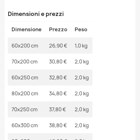
Motivo
Senza Motivo
Dimensioni e prezzi
Riferimenti Specifici
Dimensione
Prezzo
Peso
Ean13
2000000121888
Tappeto, passatoia di corda sisal SION A5165A mélange
tessitura piatta verde
60x200 cm
MPN
26,90 €
1,0 kg
Kabis_21493
26,90 €
70x200 cm
30,80 €
2,0 kg
60x250 cm
32,80 €
2,0 kg
Tappeto, passatoia IN CORDA SISAL SION A5165A
80x200 cm
34,80 €
2,0 kg
Melange tessuto piano beige
26,90 €
70x250 cm
37,80 €
2,0 kg
60x300 cm
38,80 €
2,0 kg