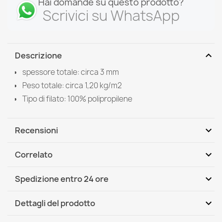
Hai domande su questo prodotto?
Scrivici su WhatsApp
expand_more
Descrizione
spessore totale: circa 3 mm
Peso totale: circa 1,20 kg/m2
Tipo di filato: 100% polipropilene
expand_more
Recensioni
expand_more
Correlato
Scrivi per primo una recensione
expand_more
Spedizione entro 24 ore
DHL / GLS International
Mar, 11.08 - Ven, 14.08
expand_more
Dettagli del prodotto