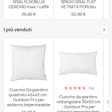
SISAL FLOORLUX
SPAGO SISAL FLAT
CERCHIO mais / caffè
VETRATA FIORI blu
4
39,90 €
50,90 €
‹
›
I più venduti
(14)
Cuscino Da giardino
quadrato 45x45 cm -
Cuscino da giardino
P
Outdoor Pro per
rettangolare 30x50 cm
XX
esterno Impermeabile
- Outdoor Pro per
esterno Impermeabile
es