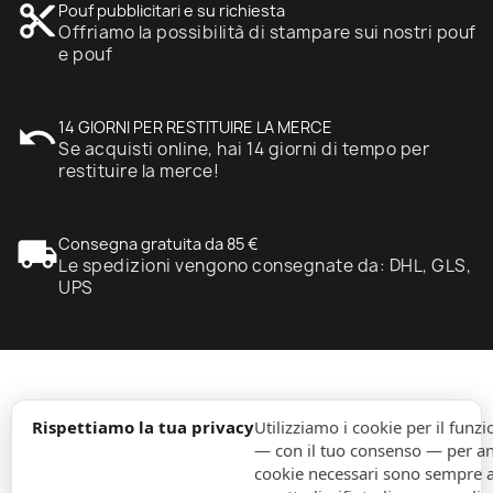
content_cut
Pouf pubblicitari e su richiesta
Offriamo la possibilità di stampare sui nostri pouf
e pouf
undo
14 GIORNI PER RESTITUIRE LA MERCE
Se acquisti online, hai 14 giorni di tempo per
restituire la merce!
local_shipping
Consegna gratuita da 85 €
Le spedizioni vengono consegnate da: DHL, GLS,
UPS
expand_more
Informazione
Rispettiamo la tua privacy
Utilizziamo i cookie per il fun
— con il tuo consenso — per ana
cookie necessari sono sempre att
expand_more
Ordini