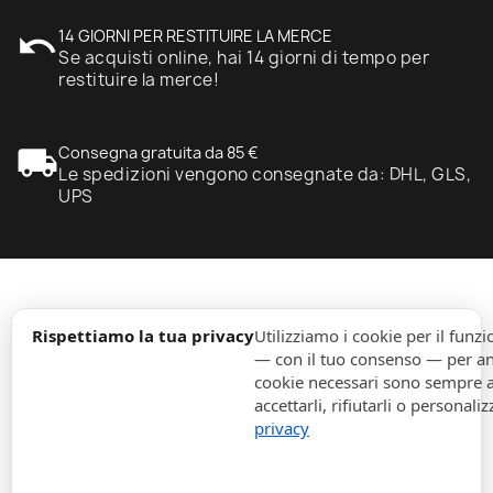
undo
14 GIORNI PER RESTITUIRE LA MERCE
Se acquisti online, hai 14 giorni di tempo per
restituire la merce!
local_shipping
Consegna gratuita da 85 €
Le spedizioni vengono consegnate da: DHL, GLS,
UPS
expand_more
Informazione
Rispettiamo la tua privacy
Utilizziamo i cookie per il fun
— con il tuo consenso — per ana
cookie necessari sono sempre att
expand_more
Ordini
accettarli, rifiutarli o personaliz
privacy
expand_more
Per Aziende