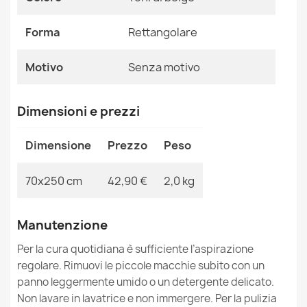
Ean13
2000000119977
PRODOTTO DI SECONDO GRADO
106,90 €
Forma
Rettangolare
MPN
Kabis_21024
Motivo
Senza motivo
Dimensioni e prezzi
Tappeto TIMO 5979 cerchio SISAL all'aperto beige scuro
- PRODOTTO DI SECONDO GRADO
Dimensione
Prezzo
Peso
39,90 €
70x250 cm
42,90 €
2,0 kg
Manutenzione
Tappeto TIMO 6272 cerchio SISAL all'aperto beige scuro
Per la cura quotidiana è sufficiente l’aspirazione
- PRODOTTO DI SECONDO GRADO
regolare. Rimuovi le piccole macchie subito con un
61,90 €
panno leggermente umido o un detergente delicato.
Non lavare in lavatrice e non immergere. Per la pulizia