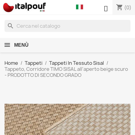
shopping_cart

(0)
search
MENÙ
Home
Tappeti
Tappeti In Tessuto Sisal
Tappeto, Corridore TIMO SISAL all'aperto beige scuro
- PRODOTTO DI SECONDO GRADO