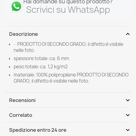
Hai domande su questo prodotto?
Scrivici su WhatsApp
expand_more
Descrizione
· PRODOTTO DI SECONDO GRADO; il difetto è visibile
nelle foto.
spessore totale: ca. 6 mm
peso totale: ca. 1,2 kg/m2
materiale: 100% polipropilene PRODOTTO DI SECONDO
GRADO; il difetto è visibile nelle foto.
expand_more
Recensioni
expand_more
Correlato
Scrivi per primo una recensione
expand_more
Spedizione entro 24 ore