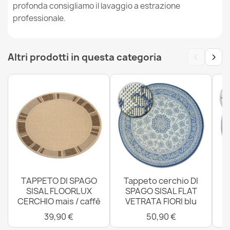
profonda consigliamo il lavaggio a estrazione
professionale.
Tappeto, Corridore TIMO 5979 SISAL all'aperto beige -
‹
›
PRODOTTO DI SECONDO GRADO
Altri prodotti in questa categoria
34,90 €
Tappeto TIMO 5979 SISAL all'aperto beige - PRODOTTO
DI SECONDO GRADO
82,90 €
TAPPETO DI SPAGO
Tappeto cerchio DI
SISAL FLOORLUX
SPAGO SISAL FLAT
CERCHIO mais / caffè
VETRATA FIORI blu
4
39,90 €
50,90 €