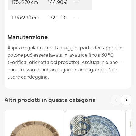
175x270 cm
144,90 €
—
194x290 cm
172,90 €
—
Tappeto ECO SISAL BOHO MOROC Diamants franges -
strutturale beige / crema, tappeto in cotone riciclato
35,90 €
Manutenzione
Aspira regolarmente. La maggior parte dei tappeti in
cotone può essere lavata in lavatrice fino a 30 °C
(verifica l’etichetta del prodotto). Asciuga in piano —
non strizzare e non asciugare in asciugatrice. Non
usare candeggina.
Tappeto ECO SISAL BOHO MOROC Geometrico franges
- due livelli di pile crema / grigio, tappeto in cotone
riciclato
61,90 €
‹
›
Altri prodotti in questa categoria