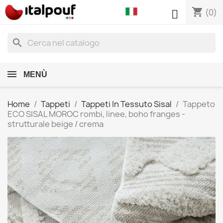
shopping_cart

(0)
search
MENÙ
Home
Tappeti
Tappeti In Tessuto Sisal
Tappeto
ECO SISAL MOROC rombi, linee, boho franges -
strutturale beige / crema