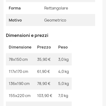
strutturale beige / crema
35,90 €
Riferimenti Specifici
Forma
Rettangolare
Ean13
2000000107448
Motivo
Geometrico
MPN
Kabis_18324
Dimensioni e prezzi
Tappeto ECO SISAL MOROC zigzag, linee boho franges
- strutturale beige / crema
Dimensione
Prezzo
Peso
35,90 €
78x150 cm
35,90 €
3,0 kg
117x170 cm
61,90 €
4,0 kg
Tappeto ECO SISAL MOROC rombi, zigzag, boho
136x190 cm
78,90 €
5,0 kg
franges - strutturale beige / crema
35,90 €
155x220 cm
103,90 €
7,0 kg