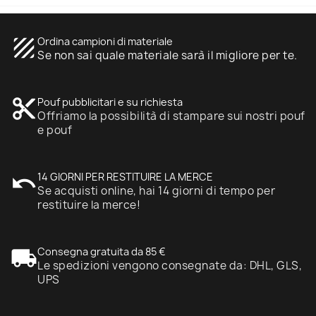
texture
Ordina campioni di materiale
Se non sai quale materiale sarà il migliore per te.
content_cut
Pouf pubblicitari e su richiesta
Offriamo la possibilità di stampare sui nostri pouf
e pouf
undo
14 GIORNI PER RESTITUIRE LA MERCE
Se acquisti online, hai 14 giorni di tempo per
restituire la merce!
local_shipping
Consegna gratuita da 85 €
Le spedizioni vengono consegnate da: DHL, GLS,
UPS