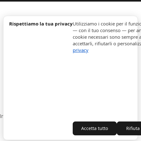
expand_more
Informazione
Rispettiamo la tua privacy
Utilizziamo i cookie per il fun
— con il tuo consenso — per ana
cookie necessari sono sempre att
expand_more
Ordini
accettarli, rifiutarli o personaliz
privacy
expand_more
Per Aziende
expand_more
Rimani aggiornato
expand_more
Informazione di magazzino
Impostazioni cookie
Recesso dal contratto
Accetta tutto
Rifiuta
Copyright © 2010-2026 ITALPOUF®