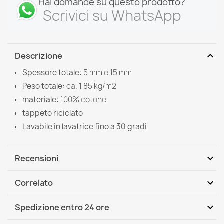
Hai domande su questo prodotto?
Scrivici su WhatsApp
expand_more
Descrizione
Spessore totale:
5 mm e 15 mm
Peso totale:
ca. 1,85 kg/m2
materiale:
100%
cotone
tappeto riciclato
Lavabile in lavatrice fino a 30 gradi
expand_more
Recensioni
expand_more
Correlato
Scrivi per primo una recensione
expand_more
Spedizione entro 24 ore