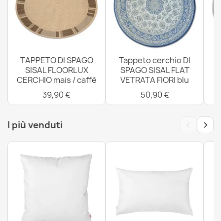
Tappeto ECO SISAL BOHO MOROC Linee franges - due
livelli di pile crema / blu scuro, tappeto in cotone
riciclato
61,90 €
TAPPETO DI SPAGO
Tappeto cerchio DI
SISAL FLOORLUX
SPAGO SISAL FLAT
CERCHIO mais / caffè
VETRATA FIORI blu
4
39,90 €
50,90 €
‹
›
I più venduti