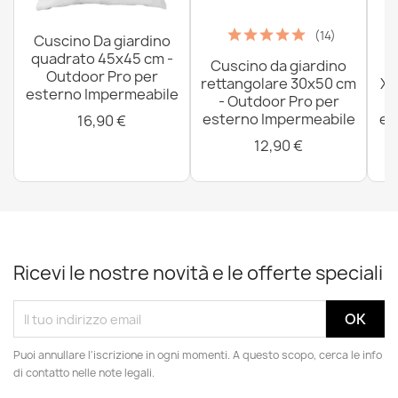
(14)
Cuscino Da giardino
quadrato 45x45 cm -
Cuscino da giardino
P
Outdoor Pro per
rettangolare 30x50 cm
XX
esterno Impermeabile
- Outdoor Pro per
esterno Impermeabile
es
16,90 €
12,90 €
Ricevi le nostre novità e le offerte speciali
Puoi annullare l'iscrizione in ogni momenti. A questo scopo, cerca le info
di contatto nelle note legali.