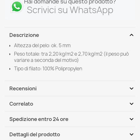
Hai domande su questo prodotto?
Scrivici su WhatsApp
expand_more
Descrizione
Altezza del pelo: ok. 5 mm
Peso totale: tra 2,20 kg/m2 e 2,70 kg/m2 (il peso può
variare a seconda del motivo)
Tipo di filato: 100% Polipropylen
expand_more
Recensioni
expand_more
Correlato
Scrivi per primo una recensione
expand_more
Spedizione entro 24 ore
DHL / GLS International
Gio, 13.08 - Mar, 18.08
expand_more
Dettagli del prodotto