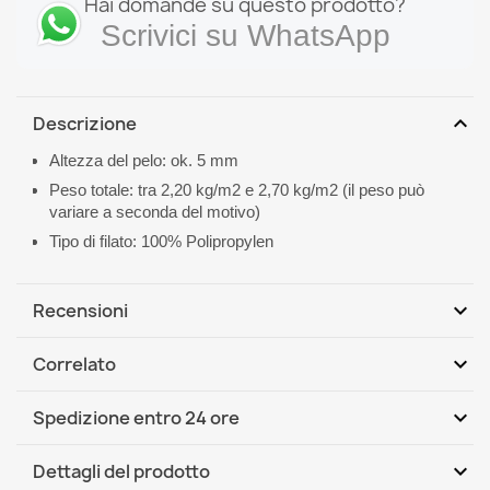
Hai domande su questo prodotto?
Scrivici su WhatsApp
expand_more
Descrizione
Altezza del pelo: ok. 5 mm
Peso totale: tra 2,20 kg/m2 e 2,70 kg/m2 (il peso può
variare a seconda del motivo)
Tipo di filato: 100% Polipropylen
expand_more
Recensioni
expand_more
Correlato
Scrivi per primo una recensione
expand_more
Spedizione entro 24 ore
DHL / GLS International
Mar, 11.08 - Ven, 14.08
expand_more
Dettagli del prodotto