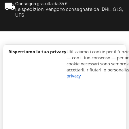
local_shipping
Consegna gratuita da 85 €
Le spedizioni vengono consegnate da: DHL, GLS,
UPS
expand_more
Informazione
Rispettiamo la tua privacy
Utilizziamo i cookie per il fun
— con il tuo consenso — per ana
cookie necessari sono sempre att
expand_more
Ordini
accettarli, rifiutarli o personaliz
privacy
expand_more
Per Aziende
expand_more
Rimani aggiornato
expand_more
Informazione di magazzino