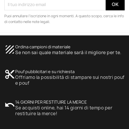
Puoi annullare l'iscrizione in ogni momenti. A questo scopo, cerca le info
di contatto nelle note legali.
texture
Ordina campioni di materiale
Se non sai quale materiale sarà il migliore per te.
content_cut
Pouf pubblicitari e su richiesta
Offriamo la possibilità di stampare sui nostri pouf
e pouf
undo
14 GIORNI PER RESTITUIRE LA MERCE
Se acquisti online, hai 14 giorni di tempo per
restituire la merce!