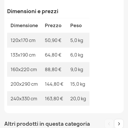
Riferimenti Specifici
Dimensioni e prezzi
Ean13
2000000120485
Dimensione
MPN
Prezzo
Kabis_21160
Peso
Tappeto ORGANIC Sisal Pietra Naturale / Crema -
120x170 cm
50,90 €
5,0 kg
moderno forma irregolare
63,90 €
133x190 cm
64,80 €
6,0 kg
160x220 cm
88,80 €
9,0 kg
200x290 cm
144,80 €
15,0 kg
Tappeto ORGANIC Sisal Ornamento, cornice naturale /
crema - forma irregolare moderna
240x330 cm
163,80 €
20,0 kg
50,90 €
‹
›
Altri prodotti in questa categoria