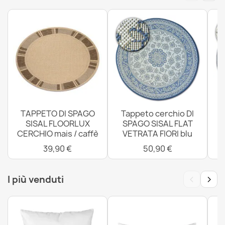
Tappeto ORGANIC Sisal Pietra Crema / Naturale -
moderno forma irregolare
50,90 €
Tappeto ORGANIC Sisal Ornamento, cornice nero /
TAPPETO DI SPAGO
Tappeto cerchio DI
crema - forma irregolare moderna
SISAL FLOORLUX
SPAGO SISAL FLAT
50,90 €
CERCHIO mais / caffè
VETRATA FIORI blu
4
39,90 €
50,90 €
‹
›
I più venduti
Tappeto ORGANIC Sisal Pietra Crema / Grigio - naturale,
moderno forma irregolare
50,90 €