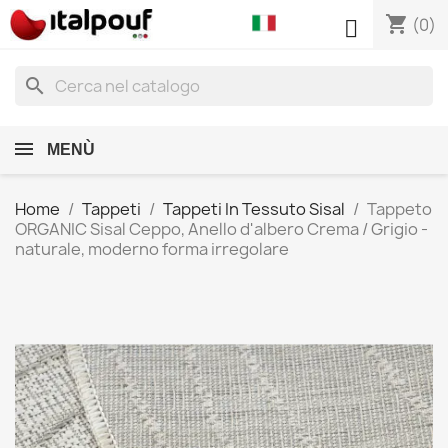
shopping_cart

(0)
search
MENÙ
Home
Tappeti
Tappeti In Tessuto Sisal
Tappeto
ORGANIC Sisal Ceppo, Anello d'albero Crema / Grigio -
naturale, moderno forma irregolare