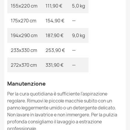
155x220 cm
111,90 €
5,0 kg
175x270 cm
154,90 €
—
Tappeto ORIGI Zigzag crema - cordoncino in SISAL a
tessitura piatta
194x290 cm
187,90 €
9,0 kg
18,90 €
233x330 cm
253,90 €
—
272x370 cm
331,90 €
—
Tappeto ORIGI 3661 crema - cordoncino in SISAL a
Manutenzione
tessitura piatta
18,90 €
Per la cura quotidiana è sufficiente l’aspirazione
regolare. Rimuovi le piccole macchie subito con un
panno leggermente umido o un detergente delicato.
Non lavare in lavatrice e non immergere. Per la pulizia
profonda consigliamo il lavaggio a estrazione
professionale.