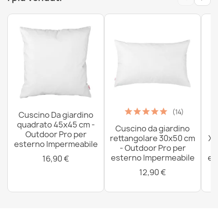
(14)
Cuscino Da giardino
quadrato 45x45 cm -
Cuscino da giardino
P
Outdoor Pro per
rettangolare 30x50 cm
XX
esterno Impermeabile
- Outdoor Pro per
esterno Impermeabile
es
16,90 €
12,90 €