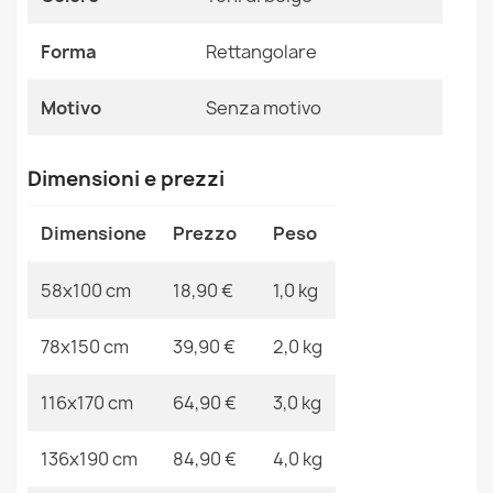
Forma
Rettangolare
a tessitura piatta
18,90 €
Forma
Rettangolare
Motivo
Senza Motivo
Motivo
Senza motivo
Riferimenti Specifici
Ean13
2000000111001
Dimensioni e prezzi
Tappeto ORIGI 3555 crema - cordoncino in SISAL a
MPN
Kabis_18387
tessitura piatta
Dimensione
Prezzo
Peso
18,90 €
58x100 cm
18,90 €
1,0 kg
78x150 cm
39,90 €
2,0 kg
Tappeto ORIGI 3561 crema - cordoncino in SISAL a
116x170 cm
64,90 €
3,0 kg
tessitura piatta
18,90 €
136x190 cm
84,90 €
4,0 kg