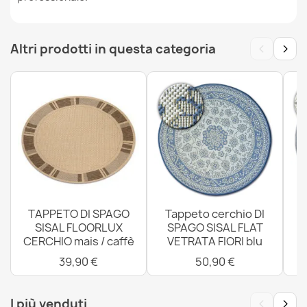
Tappeto ORIGI 3561 beige - cordoncino in SISAL a
tessitura piatta
18,90 €
‹
›
Altri prodotti in questa categoria
TAPPETO DI SPAGO
Tappeto cerchio DI
SISAL FLOORLUX
SPAGO SISAL FLAT
CERCHIO mais / caffè
VETRATA FIORI blu
4
39,90 €
50,90 €
‹
›
I più venduti