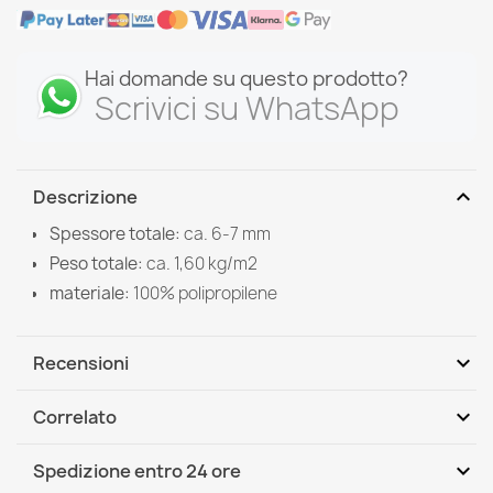
Hai domande su questo prodotto?
Scrivici su WhatsApp
expand_more
Descrizione
Spessore totale:
ca. 6-7 mm
Peso totale:
ca. 1,60 kg/m2
materiale:
100% polipropilene
expand_more
Recensioni
expand_more
Correlato
Scrivi per primo una recensione
expand_more
Spedizione entro 24 ore