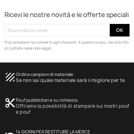
Ricevi le nostre novità e le offerte speciali
Puoi annullare l'iscrizione in ogni momenti. A questo scopo, cerca le info
di contatto nelle note legali.
texture
Ordina campioni di materiale
Se non sai quale materiale sarà il migliore per te.
content_cut
Pouf pubblicitari e su richiesta
Offriamo la possibilità di stampare sui nostri pouf
e pouf
14 GIORNI PER RESTITUIRE LA MERCE