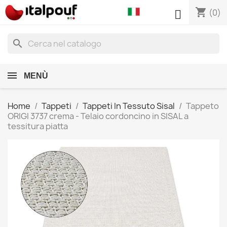
shopping_cart

(0)
search
MENÙ
Home
Tappeti
Tappeti In Tessuto Sisal
Tappeto
ORIGI 3737 crema - Telaio cordoncino in SISAL a
tessitura piatta