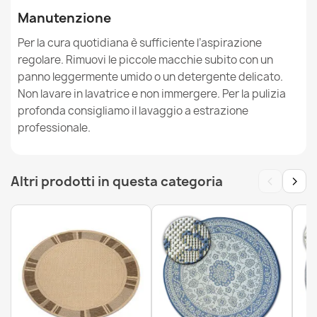
Manutenzione
Per la cura quotidiana è sufficiente l’aspirazione
regolare. Rimuovi le piccole macchie subito con un
Tappeto CASA ECO SISAL BOHO Diamanti blu scuro /
panno leggermente umido o un detergente delicato.
crema, tappeto in cotone riciclato
Non lavare in lavatrice e non immergere. Per la pulizia
21,90 €
profonda consigliamo il lavaggio a estrazione
professionale.
‹
›
Altri prodotti in questa categoria
Tappeto SISAL PATIO diamanti tessuto piatto giallo /
beige
17,90 €