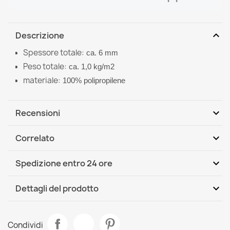
expand_more
Descrizione
Spessore totale:
ca. 6 mm
Peso totale:
ca. 1,0 kg/m2
materiale:
100% polipropilene
expand_more
Recensioni
expand_more
Correlato
Scrivi per primo una recensione
expand_more
Spedizione entro 24 ore
DHL / GLS International
Mer, 12.08 - Lun, 17.08
expand_more
Dettagli del prodotto
Scheda tecnica
Tappeto SISAL PATIO tessuto piatto beige
Condividi
17,90 €