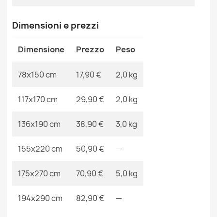
MPN
Kabis_14772
Tappeto SISAL PATIO tessuto piatto blu / rosa / beige
17,90 €
Dimensioni e prezzi
Dimensione
Prezzo
Peso
78x150 cm
17,90 €
2,0 kg
Tappeto CASA ECO SISAL BOHO Diamanti antracite /
117x170 cm
29,90 €
2,0 kg
crema, tappeto in cotone riciclato
21,90 €
136x190 cm
38,90 €
3,0 kg
155x220 cm
50,90 €
—
175x270 cm
70,90 €
5,0 kg
Tappeto SISAL PATIO diamanti tessuto piatto verde /
beige
17,90 €
194x290 cm
82,90 €
—