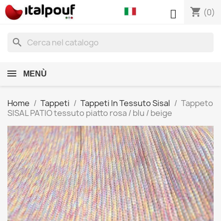
shopping_cart

(0)
search
MENÙ
Home
Tappeti
Tappeti In Tessuto Sisal
Tappeto
SISAL PATIO tessuto piatto rosa / blu / beige