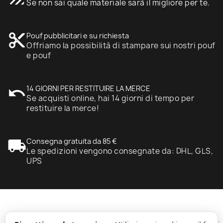
Se non sai quale materiale sarà il migliore per te.
content_cut
Pouf pubblicitari e su richiesta
Offriamo la possibilità di stampare sui nostri pouf
e pouf
undo
14 GIORNI PER RESTITUIRE LA MERCE
Se acquisti online, hai 14 giorni di tempo per
restituire la merce!
local_shipping
Consegna gratuita da 85 €
Le spedizioni vengono consegnate da: DHL, GLS,
UPS
expand_more
Informazione