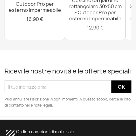
Cuscino da giardino
P
Outdoor Pro per
rettangolare 30x50 cm
XX
esterno Impermeabile
- Outdoor Pro per
esterno Impermeabile
es
16,90 €
12,90 €
Ricevi le nostre novità e le offerte speciali
Puoi annullare l'iscrizione in ogni momenti. A questo scopo, cerca le info
di contatto nelle note legali.
texture
Ordina campioni di materiale