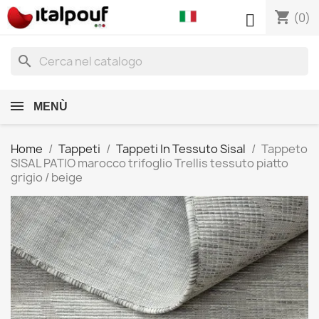
shopping_cart

(0)
search
MENÙ
Home
Tappeti
Tappeti In Tessuto Sisal
Tappeto
SISAL PATIO marocco trifoglio Trellis tessuto piatto
grigio / beige