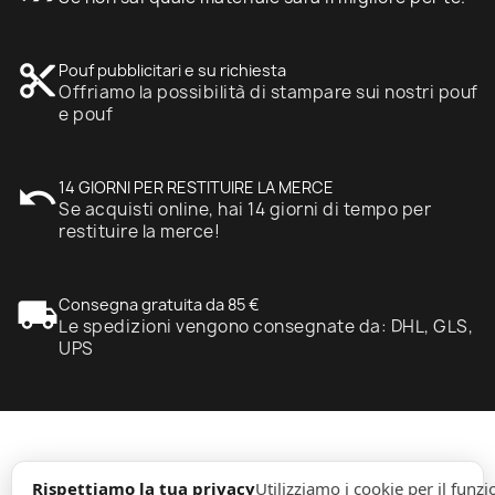
content_cut
Pouf pubblicitari e su richiesta
Offriamo la possibilità di stampare sui nostri pouf
e pouf
undo
14 GIORNI PER RESTITUIRE LA MERCE
Se acquisti online, hai 14 giorni di tempo per
restituire la merce!
local_shipping
Consegna gratuita da 85 €
Le spedizioni vengono consegnate da: DHL, GLS,
UPS
expand_more
Informazione
Rispettiamo la tua privacy
Utilizziamo i cookie per il fun