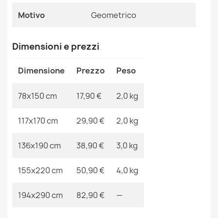
Ean13
2000000107653
Motivo
Geometrico
MPN
Kabis_16603
Dimensioni e prezzi
Tappeto SISAL PATIO greco tessuto piatto grigio / beige
17,90 €
Dimensione
Prezzo
Peso
78x150 cm
17,90 €
2,0 kg
117x170 cm
29,90 €
2,0 kg
Tappeto SISAL PATIO fogliame tessuto piatto verde /
beige
136x190 cm
38,90 €
3,0 kg
17,90 €
155x220 cm
50,90 €
4,0 kg
194x290 cm
82,90 €
—