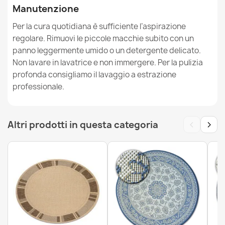
Tappeto SISAL PATIO tessuto piatto blu / rosa / beige
Manutenzione
17,90 €
Per la cura quotidiana è sufficiente l’aspirazione
regolare. Rimuovi le piccole macchie subito con un
panno leggermente umido o un detergente delicato.
Non lavare in lavatrice e non immergere. Per la pulizia
profonda consigliamo il lavaggio a estrazione
Tappeto SISAL PATIO greco tessuto piatto blu scuro /
professionale.
beige
20,93 €
‹
›
Altri prodotti in questa categoria
Tappeto SISAL PATIO Traliccio marocchino tessuto
piatto - blu acqua
17,90 €