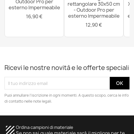
Outdoor Pro per
rettangolare 30x50 cm
XX
esterno Impermeabile
- Outdoor Pro per
esterno Impermeabile
es
16,90 €
12,90 €
Ricevi le nostre novità e le offerte speciali
Puoi annullare l'iscrizione in ogni momenti. A questo scopo, cerca le info
di contatto nelle note legali.
texture
Ordina campioni di materiale
Se non sai quale materiale sarà il migliore per te.