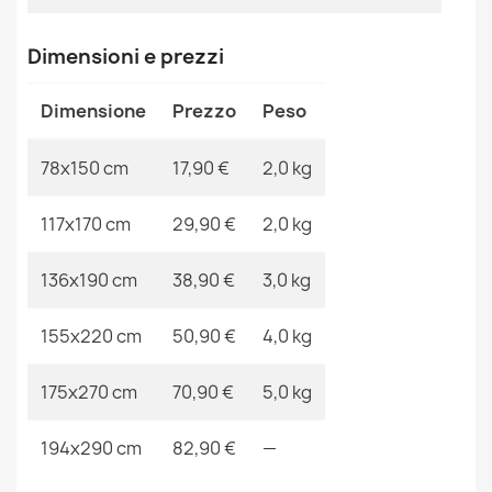
MPN
Kabis_16893
Tappeto SISAL PATIO Traliccio marocchino tessuto
Dimensioni e prezzi
piatto - blu acqua
17,90 €
Dimensione
Prezzo
Peso
78x150 cm
17,90 €
2,0 kg
117x170 cm
29,90 €
2,0 kg
Tappeto SISAL PATIO Greco telaio tessuto piatto - nero
17,90 €
136x190 cm
38,90 €
3,0 kg
155x220 cm
50,90 €
4,0 kg
175x270 cm
70,90 €
5,0 kg
Tappeto SISAL PATIO greco tessuto piatto blu scuro /
beige
194x290 cm
82,90 €
—
20,93 €