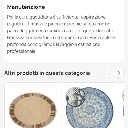
Manutenzione
Per la cura quotidiana è sufficiente l’aspirazione
regolare. Rimuovi le piccole macchie subito con un
panno leggermente umido o un detergente delicato.
Tappeto SISAL PATIO fogliame tessuto piatto verde /
Non lavare in lavatrice e non immergere. Per la pulizia
beige
profonda consigliamo il lavaggio a estrazione
17,90 €
professionale.
‹
›
Altri prodotti in questa categoria
Tappeto SISAL PATIO greco tessuto piatto grigio / beige
17,90 €