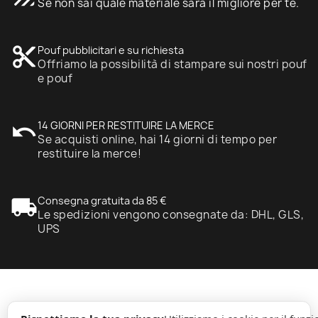
Se non sai quale materiale sarà il migliore per te.
content_cut
Pouf pubblicitari e su richiesta
Offriamo la possibilità di stampare sui nostri pouf
e pouf
undo
14 GIORNI PER RESTITUIRE LA MERCE
Se acquisti online, hai 14 giorni di tempo per
restituire la merce!
local_shipping
Consegna gratuita da 85 €
Le spedizioni vengono consegnate da: DHL, GLS,
UPS
expand_more
Informazione