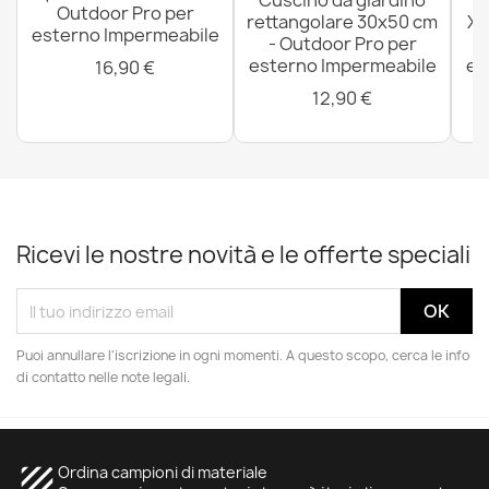
Cuscino da giardino
P
Outdoor Pro per
rettangolare 30x50 cm
XX
esterno Impermeabile
- Outdoor Pro per
esterno Impermeabile
es
16,90 €
12,90 €
Ricevi le nostre novità e le offerte speciali
Puoi annullare l'iscrizione in ogni momenti. A questo scopo, cerca le info
di contatto nelle note legali.
texture
Ordina campioni di materiale