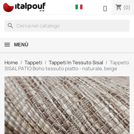
shopping_cart

(0)
search
MENÙ
Home
Tappeti
Tappeti In Tessuto Sisal
Tappeto
SISAL PATIO Boho tessuto piatto - naturale, beige