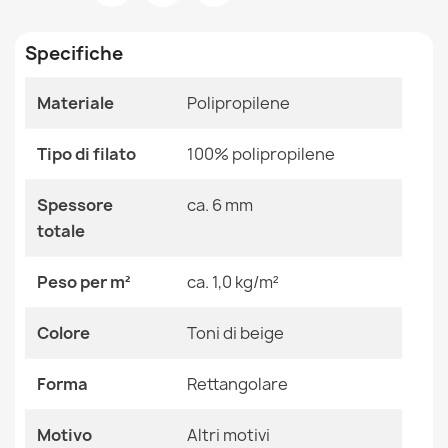
Stanza
Salotto
17,90 €
Specifiche
Dimensioni
117x170 Cm
136x190 Cm
155x220 Cm
Materiale
Polipropilene
175x270 Cm
194x290 Cm
Tappeto SISAL PATIO Boho tessuto piatto - nero
Tipo di filato
100% polipropilene
78x150 Cm
17,90 €
Colore
Toni Di Beige
Spessore
ca. 6 mm
totale
Tessuto
Polipropilene
Peso per m²
ca. 1,0 kg/m²
Forma
Rettangolare
Tappeto SISAL PATIO Diamanti tessuto piatto - blu
Colore
Toni di beige
acqua
Motivo
Altri Motivi
17,90 €
Forma
Rettangolare
Riferimenti Specifici
Motivo
Altri motivi
Ean13
2000000107721