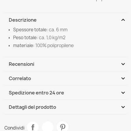
expand_more
Descrizione
Spessore totale:
ca. 6 mm
Peso totale:
ca. 1,0 kg/m2
materiale:
100% polipropilene
expand_more
Recensioni
expand_more
Correlato
Scrivi per primo una recensione
expand_more
Spedizione entro 24 ore
DHL / GLS International
Mar, 11.08 - Ven, 14.08
expand_more
Dettagli del prodotto
Scheda tecnica
Tappeto SISAL PATIO Traliccio marocchino tessuto
Condividi
piatto - naturale, beige