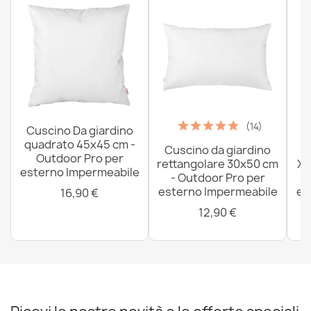
(14)
Cuscino Da giardino
quadrato 45x45 cm -
Cuscino da giardino
P
Outdoor Pro per
rettangolare 30x50 cm
XX
esterno Impermeabile
- Outdoor Pro per
esterno Impermeabile
es
16,90 €
12,90 €