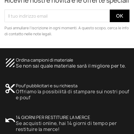
Ricevi le nostre novità e le offerte speciali
Puoi annullare l'iscrizione in ogni momenti. A questo scopo, cerca le info
di contatto nelle note legali.
texture
Ordina campioni di materiale
Se non sai quale materiale sarà il migliore per te.
content_cut
Pouf pubblicitari e su richiesta
Offriamo la possibilità di stampare sui nostri pouf
e pouf
undo
14 GIORNI PER RESTITUIRE LA MERCE
Se acquisti online, hai 14 giorni di tempo per
restituire la merce!