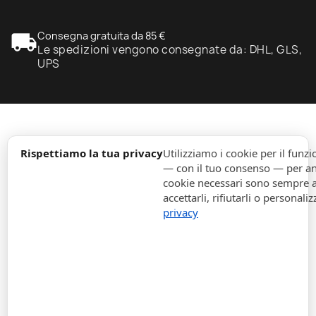
local_shipping
Consegna gratuita da 85 €
Le spedizioni vengono consegnate da: DHL, GLS,
UPS
expand_more
Informazione
Rispettiamo la tua privacy
Utilizziamo i cookie per il fun
— con il tuo consenso — per ana
cookie necessari sono sempre att
expand_more
Ordini
accettarli, rifiutarli o personaliz
privacy
expand_more
Per Aziende
expand_more
Rimani aggiornato
expand_more
Informazione di magazzino