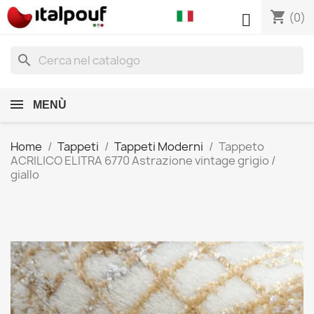
shopping_cart

(0)
search
MENÙ
Home
Tappeti
Tappeti Moderni
Tappeto
ACRILICO ELITRA 6770 Astrazione vintage grigio /
giallo