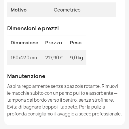
Motivo
Geometrico
Tappeto SILVER rotondo palla - nero bianco
Dimensioni e prezzi
34,90 €
Dimensione
Prezzo
Peso
160x230 cm
217,90 €
9,0 kg
Tappeto BCF Morad RAFIA Rettangoli, geometrico -
Manutenzione
grigio
10,90 €
Aspira regolarmente senza spazzola rotante. Rimuovi
le macchie subito con un panno pulito e assorbente —
tampona dal bordo verso il centro, senza strofinare.
Evita di bagnare troppo il tappeto. Per la pulizia
profonda consigliamo il lavaggio a secco professionale.
Tappeto BCF Morad TRELIS trifoglio marocchino -