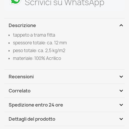
Scrivici su WhatsApp
expand_more
Descrizione
tappeto a trama fitta
spessore totale: ca. 12 mm
peso totale: ca. 2,5 kg/m2
materiale: 100% Acrilico
expand_more
Recensioni
expand_more
Correlato
Scrivi per primo una recensione
expand_more
Spedizione entro 24 ore
DHL / GLS International
Ven, 07.08 - Mer, 12.08
expand_more
Dettagli del prodotto