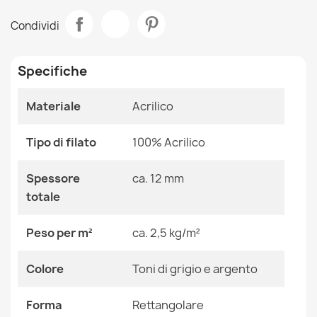
Scheda tecnica
Tappeto ACRILICO ELITRA 6215 Astrazione vintage
Condividi
grigio / giallo
Stanza
Salotto
354,90 €
Specifiche
Dimensioni
160x230 Cm
Materiale
Acrilico
Colore
Toni Di Grigio E Argento
Tessuto
Acrilico
Tappeto ACRILICO ELITRA Astrazione vintage avorio /
Tipo di filato
100% Acrilico
arancia
497,90 €
Forma
Rettangolare
Spessore
ca. 12 mm
totale
Motivo
Geometrico
Peso per m²
ca. 2,5 kg/m²
Riferimenti Specifici
Colore
Toni di grigio e argento
Tappeto ACRILICO ELITRA Marmo vintage avorio / blu
Ean13
2000000114170
497,90 €
Forma
Rettangolare
MPN
Kabis_16995