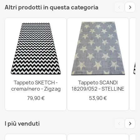
antracite, grigio
‹
›
Altri prodotti in questa categoria
19,90 €
Tappeto BCF Morad TRELIS trifoglio marocchino - grigio
chiaro
10,90 €
Tappeto SKETCH -
Tappeto SCANDI
crema/nero - Zigzag
18209/052 - STELLINE
79,90 €
53,90 €
Tappeto BCF Morad RUTA Rombi, geometrico - nero /
crema
10,90 €
‹
›
I più venduti