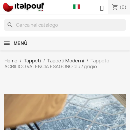
shopping_cart

(0)
search
MENÙ
Home
Tappeti
Tappeti Moderni
Tappeto
ACRILICO VALENCIA ESAGONO blu / grigio