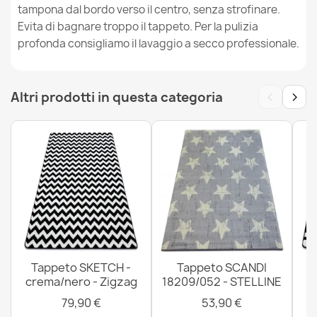
tampona dal bordo verso il centro, senza strofinare.
Evita di bagnare troppo il tappeto. Per la pulizia
profonda consigliamo il lavaggio a secco professionale.
Tappeto FASCIATEL - Galline Galli grigio turchese
53,90 €
‹
›
Altri prodotti in questa categoria
Tappeto FASCIATEL - Stelline turchese oro crema
53,90 €
Tappeto SKETCH -
Tappeto SCANDI
crema/nero - Zigzag
18209/052 - STELLINE
Tappeto FASCIATEL - Nuvoletta Cuoricini Ucellino grigio
79,90 €
53,90 €
crema turchese