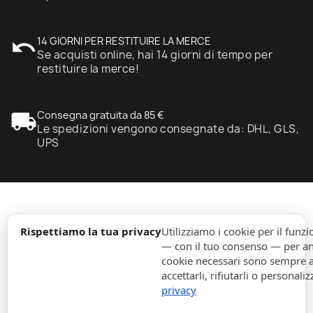
undo
14 GIORNI PER RESTITUIRE LA MERCE
Se acquisti online, hai 14 giorni di tempo per
restituire la merce!
local_shipping
Consegna gratuita da 85 €
Le spedizioni vengono consegnate da: DHL, GLS,
UPS
expand_more
Informazione
Rispettiamo la tua privacy
Utilizziamo i cookie per il fun
— con il tuo consenso — per ana
cookie necessari sono sempre att
expand_more
Ordini
accettarli, rifiutarli o personaliz
privacy
expand_more
Per Aziende