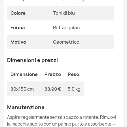
Tappeto ACRILICO VALENCIA ORNAMENT grigio chiaro /
Riferimenti Specifici
mostarda
Colore
Toni di blu
88,90 €
Ean13
2000000112671
Forma
Rettangolare
MPN
Kabis_13251
Motivo
Geometrico
Tappeto ACRILICO VALENCIA ORNAMENT grigio scuro /
avorio
Dimensioni e prezzi
88,90 €
Dimensione
Prezzo
Peso
80x150 cm
88,90 €
5,0 kg
Tappeto FEEL SPINA DI PESCE marrone scuro / beige /
Manutenzione
crema / grigio
41,90 €
Aspira regolarmente senza spazzola rotante. Rimuovi
le macchie subito con un panno pulito e assorbente —