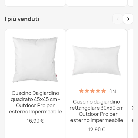
53,90 €
‹
›
I più venduti
(14)
Cuscino Da giardino
quadrato 45x45 cm -
Cuscino da giardino
P
Outdoor Pro per
rettangolare 30x50 cm
XX
esterno Impermeabile
- Outdoor Pro per
esterno Impermeabile
es
16,90 €
12,90 €