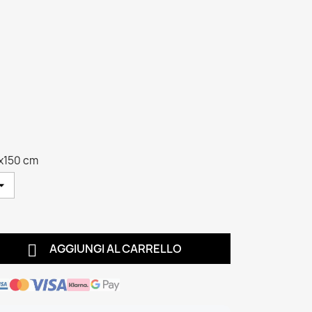
x150 cm

AGGIUNGI AL CARRELLO