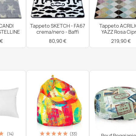
21,90 €
CANDI
Tappeto SKETCH - FA67
Tappeto ACRIL
STELLINE
crema/nero - Baffi
YAZZ Rosa Cipr
 €
80,90 €
219,90 €
(14)
(33)
Pouf Poggiapie