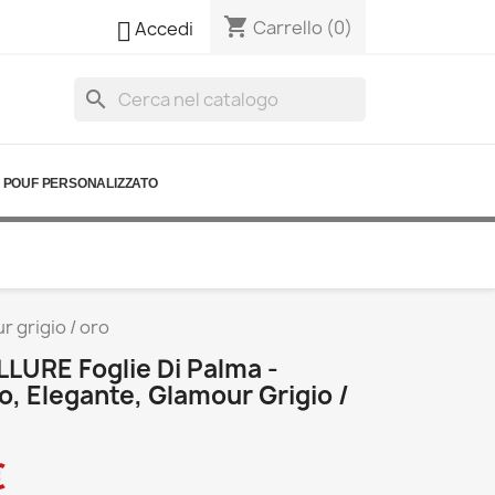
shopping_cart

Carrello
(0)
Accedi
search
POUF PERSONALIZZATO
 grigio / oro
LLURE Foglie Di Palma -
o, Elegante, Glamour Grigio /
€