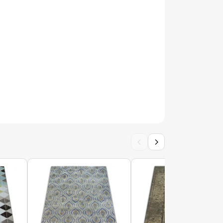
CE 1918 taupe - Geometrico, strutturale,
CE 1503 taupe - Geometrico, strutturale,
‹
›
ABLANCA LOOP rotondo marrone in morbida
ello