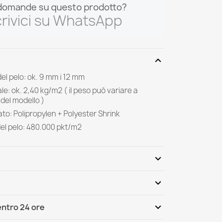
domande su questo prodotto?
rivici su WhatsApp
expand_more
el pelo: ok. 9 mm i 12 mm
le: ok. 2,40 kg/m2 ( il peso può variare a
del modello )
ilato: Polipropylen + Polyester Shrink
del pelo: 480.000 pkt/m2
expand_more
expand_more
Scrivi per primo una recensione
expand_more
ntro 24 ore