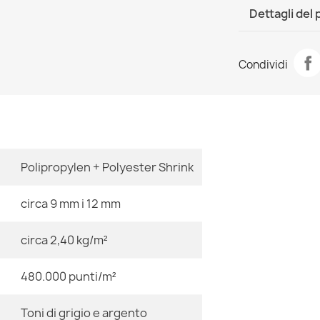
DHL / GLS In
Dettagli del
Scheda tecn
Tappeto BALA
Condividi
glamour
Stanza
34,90 €
Dimensioni
Polipropylen + Polyester Shrink
Tappeto JERSE
BOHO - 2° SC
circa 9 mm i 12 mm
155,90 €
circa 2,40 kg/m²
Colore
480.000 punti/m²
Tessuto
Tappeto BALA
Toni di grigio e argento