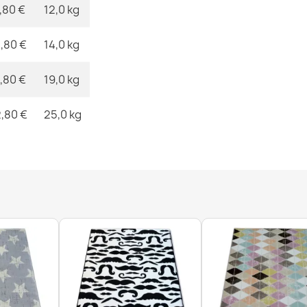
,80 €
12,0 kg
Tappeto BALAN
,80 €
14,0 kg
glamour
34,90 €
,80 €
19,0 kg
,80 €
25,0 kg
Tappeto BALAN
glamour
34,90 €
Tappeto CAS
spugna ad an