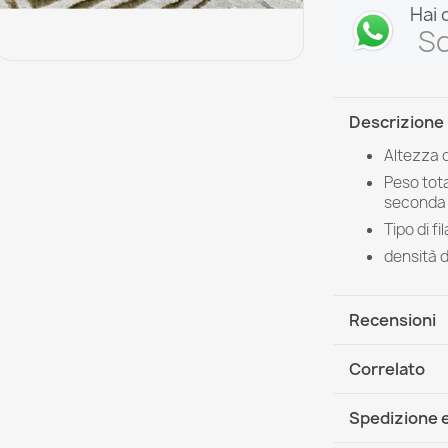
Hai 
Sc
Descrizione
Altezza d
Peso tota
seconda 
Tipo di f
densità 
Recensioni
Correlato
Spedizione e