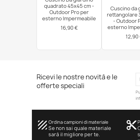
quadrato 45x45 cm -
Cuscino da 
Outdoor Pro per
rettangolare
esterno Impermeabile
- Outdoor 
esterno Impe
16,90 €
12,90
Ricevi le nostre novità e le
offerte speciali
Pu
in
texture
Ordina campioni di materiale
content_cut
P
Se non sai quale materiale
O
sarà il migliore per te.
s