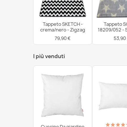
Tappeto SKETCH -
Tappeto S
crema/nero - Zigzag
18209/052 - 
79,90 €
53,90
I più venduti
Cuscino Da giardino