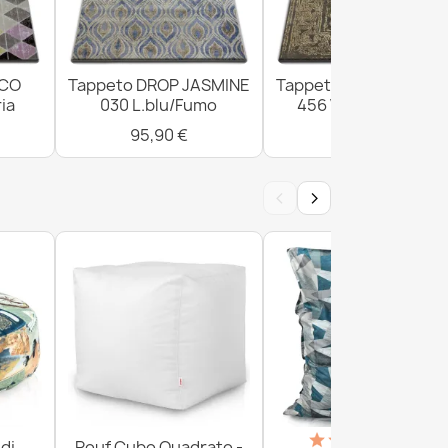
ICO
Tappeto DROP JASMINE
Tappeto DROP JASMI
ia
030 L.blu/Fumo
456 Vizon/D.beige
95,90 €
300,90 €
‹
›
(18)
di
Pouf Cubo Quadrato -