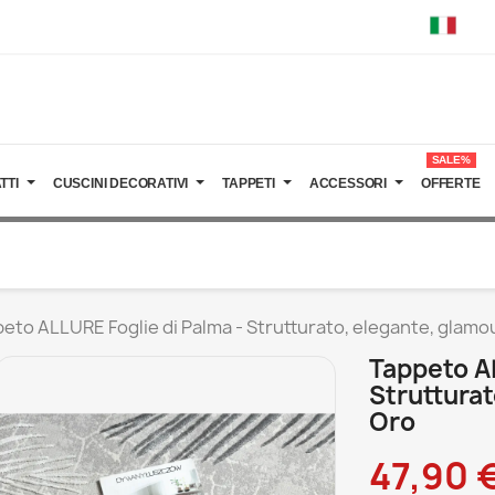
SALE%
TTI
CUSCINI DECORATIVI
TAPPETI
ACCESSORI
OFFERTE
eto ALLURE Foglie di Palma - Strutturato, elegante, glamour
Tappeto A
Strutturat
Oro
47,90 