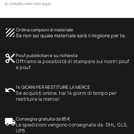
di contatto nelle note legali.
texture
Ordina campioni di materiale
Se non sai quale materiale sarà il migliore per te.
content_cut
Pouf pubblicitari e su richiesta
Offriamo la possibilità di stampare sui nostri pouf
e pouf
undo
14 GIORNI PER RESTITUIRE LA MERCE
Se acquisti online, hai 14 giorni di tempo per
restituire la merce!
local_shipping
Consegna gratuita da 85 €
Le spedizioni vengono consegnate da: DHL, GLS,
UPS