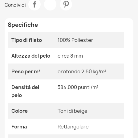
Tappeto AMOUR 53098A beige / nero - Cornice, greco
Condividi
moderno, elegante
Stanza
Salotto
73,90 €
Specifiche
Dimensioni
78x150 Cm
98x200 Cm
98x300 Cm
Tipo di filato
100% Poliester
Colore
Toni Di Beige
Tappeto AMOUR 53078B nero - Geometrico, linee
Altezza del pelo
circa 8 mm
moderno, elegante
Tessuto
Poliestere + Acrilico
73,90 €
Peso per m²
orotondo 2,50 kg/m²
Forma
Rettangolare
Densità del
384.000 punti/m²
pelo
Motivo
Senza Motivo
Colore
Toni di beige
Tappeto AMOUR 53104A beige - Cornice, moderno,
Riferimenti Specifici
elegante
73,90 €
Ean13
2000000115313
Forma
Rettangolare