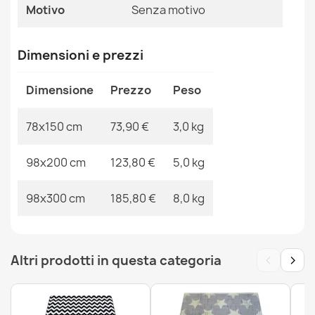
MPN
Kabis_19477
Motivo
Senza motivo
Dimensioni e prezzi
Tappeto AMOUR 53091C crema - Geometrico, linee
moderno, elegante
Dimensione
Prezzo
Peso
73,90 €
78x150 cm
73,90 €
3,0 kg
98x200 cm
123,80 €
5,0 kg
Tappeto AMOUR 53116D grigio - Geometrico, linee
98x300 cm
185,80 €
8,0 kg
moderno, elegante
123,90 €
‹
›
Altri prodotti in questa categoria