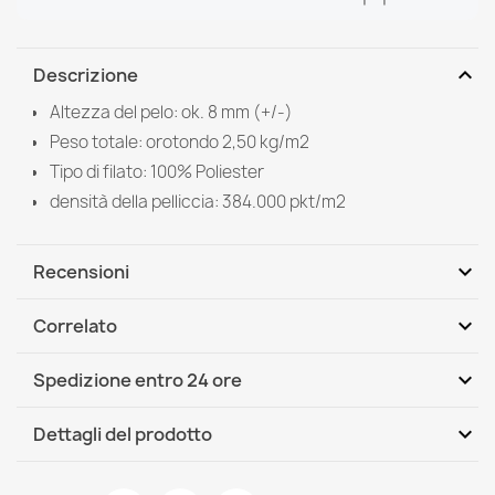
expand_more
Descrizione
Altezza del pelo: ok. 8 mm (+/-)
Peso totale: orotondo 2,50 kg/m2
Tipo di filato: 100% Poliester
densità della pelliccia: 384.000 pkt/m2
expand_more
Recensioni
expand_more
Correlato
Scrivi per primo una recensione
expand_more
Spedizione entro 24 ore
DHL / GLS International
Mer, 12.08 - Lun, 17.08
expand_more
Dettagli del prodotto
Scheda tecnica