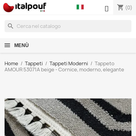
shopping_cart

(0)
search
MENÙ
Home
Tappeti
Tappeti Moderni
Tappeto
AMOUR 53071A beige - Cornice, moderno, elegante