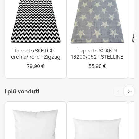
Tappeto AMOUR 53096C crema - Cornice, linee
moderno, elegante
73,90 €
Tappeto SKETCH -
Tappeto SCANDI
crema/nero - Zigzag
18209/052 - STELLINE
Tappeto AMOUR 53113D grigio - Cornice, moderno,
elegante
79,90 €
53,90 €
147,90 €
‹
›
I più venduti
Tappeto da bagno SANTA rotondo tinta unita,
antiscivolo, morbido - bianco
18,90 €