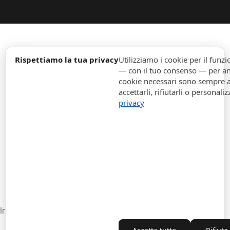
expand_more
Informazione
Rispettiamo la tua privacy
Utilizziamo i cookie per il fun
— con il tuo consenso — per ana
cookie necessari sono sempre att
expand_more
Ordini
accettarli, rifiutarli o personaliz
privacy
expand_more
Per Aziende
expand_more
Rimani aggiornato
expand_more
Informazione di magazzino
Impostazioni cookie
Recesso dal contratto