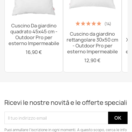
(14)
Cuscino Da giardino
quadrato 45x45 cm -
Cuscino da giardino
P
Outdoor Pro per
rettangolare 30x50 cm
XX
esterno Impermeabile
- Outdoor Pro per
esterno Impermeabile
es
16,90 €
12,90 €
Ricevi le nostre novità e le offerte speciali
Puoi annullare l'iscrizione in ogni momenti. A questo scopo, cerca le info