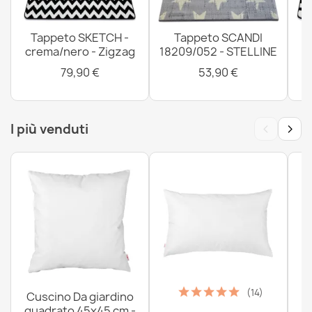
antiscivolo, morbido - nero
12,90 €
Tappeto SKETCH -
Tappeto SCANDI
crema/nero - Zigzag
18209/052 - STELLINE
79,90 €
53,90 €
Tappeto da bagno SUPREME STONES pietre,
‹
›
I più venduti
antiscivolo, morbido - grigio
12,90 €
Tappeto da bagno SUPREME STONES pietre,
antiscivolo, morbido - bianco
12,90 €
(14)
Cuscino Da giardino
quadrato 45x45 cm -