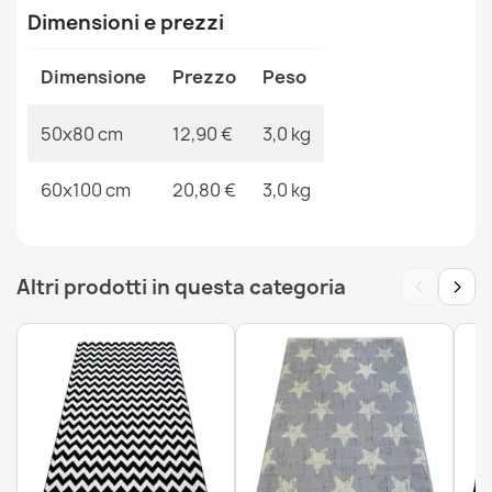
Dimensioni e prezzi
Dimensione
Prezzo
Peso
Tappeto da bagno SUPREME LINES righe, antiscivolo,
morbido - bianco
50x80 cm
12,90 €
3,0 kg
12,90 €
60x100 cm
20,80 €
3,0 kg
‹
›
Altri prodotti in questa categoria
Tappeto da bagno SYNERGY glamour, antiscivolo,
morbido - lurex nero
15,90 €
Tappeto da bagno SUPREME STONES pietre,