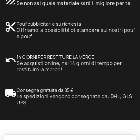
texture
Se non sai quale materiale sarà il migliore per te.
content_cut
Pouf pubblicitari e su richiesta
Offriamo la possibilità di stampare sui nostri pouf
e pouf
undo
14 GIORNI PER RESTITUIRE LA MERCE
Se acquisti online, hai 14 giorni di tempo per
restituire la merce!
local_shipping
Consegna gratuita da 85 €
Le spedizioni vengono consegnate da: DHL, GLS,
UPS
expand_more
Informazione