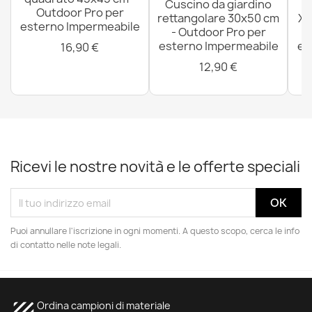
Cuscino da giardino
P
Outdoor Pro per
rettangolare 30x50 cm
XX
esterno Impermeabile
- Outdoor Pro per
esterno Impermeabile
es
16,90 €
12,90 €
Ricevi le nostre novità e le offerte speciali
Puoi annullare l'iscrizione in ogni momenti. A questo scopo, cerca le info
di contatto nelle note legali.
Ordina campioni di materiale