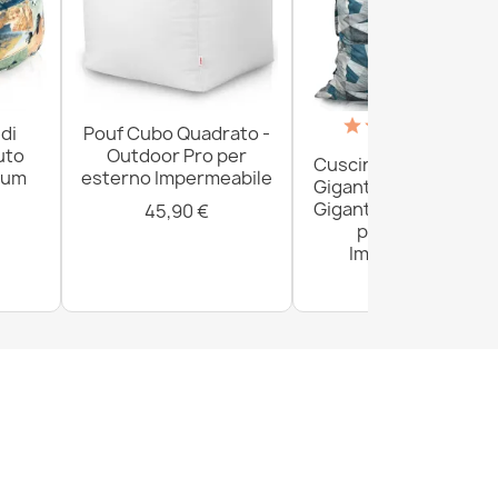
(18)
di
Pouf Cubo Quadrato -
uto
Outdoor Pro per
Cuscino da Paviment
ium
esterno Impermeabile
Gigante XXL per adult
Gigante - Outdoor Pr
45,90 €
per esterno
Impermeabile
161,80 €