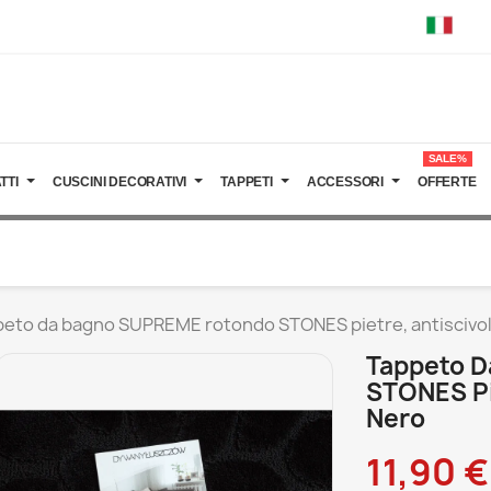
SALE%
TTI
CUSCINI DECORATIVI
TAPPETI
ACCESSORI
OFFERTE
eto da bagno SUPREME rotondo STONES pietre, antiscivol
Tappeto 
STONES Pie
Nero
11,90 €