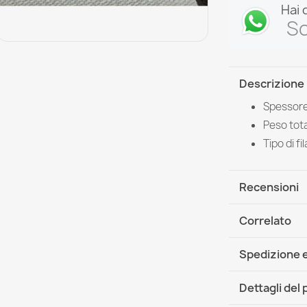
Hai 
Sc
Descrizione
Spessore
Peso tota
Tipo di f
Recensioni
Correlato
Spedizione e
DHL / GLS In
Dettagli del