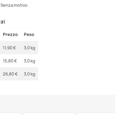
Senza motivo
MPN
zzi
Tappeto da b
Prezzo
Peso
antiscivolo, 
11,90 €
11,90 €
3,0 kg
15,80 €
3,0 kg
26,80 €
3,0 kg
Tappeto da b
antiscivolo, 
11,90 €