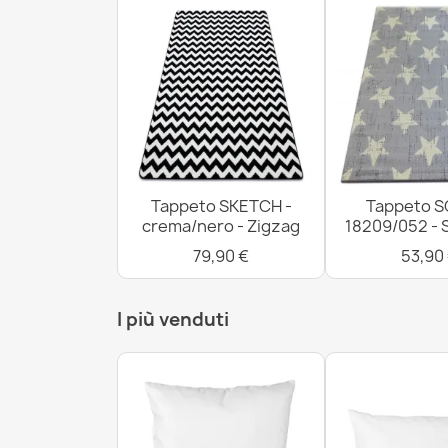
Tappeto SKETCH -
Tappeto S
crema/nero - Zigzag
18209/052 - 
79,90 €
53,90
I più venduti