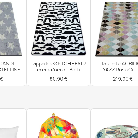
Tappeto da 
antiscivolo, 
11,90 €
CANDI
Tappeto SKETCH - FA67
Tappeto ACRIL
Tappeto da b
STELLINE
crema/nero - Baffi
YAZZ Rosa Cipr
morbido - lur
11,90 €
 €
80,90 €
219,90 €
Tappeto da 
antiscivolo, m
11,90 €