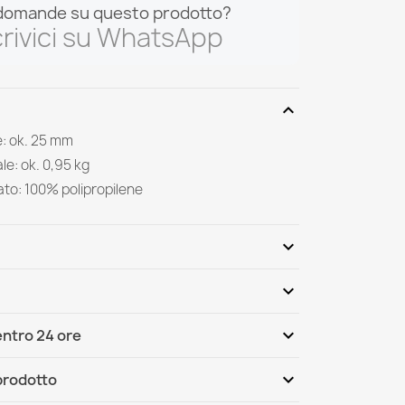
domande su questo prodotto?
rivici su WhatsApp
expand_more
: ok. 25 mm
le: ok. 0,95 kg
ilato: 100% polipropilene
expand_more
expand_more
Scrivi per primo una recensione
expand_more
ntro 24 ore
ternational
Mar, 11.08 - Ven, 14.08
expand_more
 prodotto