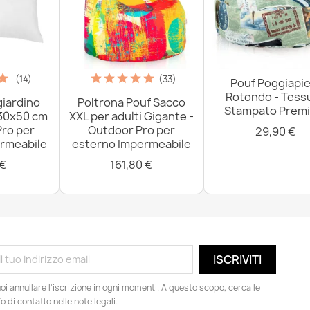
(14)
(33)
Pouf Poggiapie
Rotondo - Tess
giardino
Poltrona Pouf Sacco
Stampato Prem
 30x50 cm
XXL per adulti Gigante -
Pro per
Outdoor Pro per
29,90 €
rmeabile
esterno Impermeabile
 €
161,80 €
oi annullare l'iscrizione in ogni momenti. A questo scopo, cerca le
fo di contatto nelle note legali.