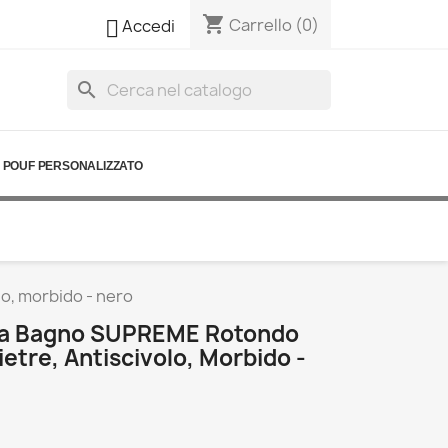
shopping_cart

Carrello
(0)
Accedi
search
POUF PERSONALIZZATO
o, morbido - nero
Da Bagno SUPREME Rotondo
tre, Antiscivolo, Morbido -