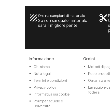
texture
Ordina campioni di materiale
content_cut
P
Se non sai quale materiale
O
sarà il migliore per te.
s
Informazione
Ordini
Chi siamo
Metodi di p
Note legali
Reso prodot
Termini e condizioni
Garanzia e r
Privacy policy
Lavaggio e c
fodera
Informativa sui cookie
Pouf per scuole e
università