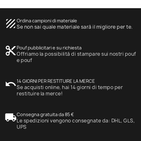
texture
Ordina campioni di materiale
Se non sai quale materiale sarà il migliore per te.
content_cut
Pouf pubblicitari e su richiesta
Offriamo la possibilità di stampare sui nostri pouf
e pouf
undo
14 GIORNI PER RESTITUIRE LA MERCE
Se acquisti online, hai 14 giorni di tempo per
restituire la merce!
local_shipping
Consegna gratuita da 85 €
Le spedizioni vengono consegnate da: DHL, GLS,
UPS