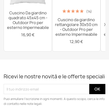
(14)
Cuscino Da giardino
quadrato 45x45 cm -
Cuscino da giardino
P
Outdoor Pro per
rettangolare 30x50 cm
XX
esterno Impermeabile
- Outdoor Pro per
esterno Impermeabile
es
16,90 €
12,90 €
Ricevi le nostre novità e le offerte speciali
Puoi annullare l'iscrizione in ogni momenti. A questo scopo, cerca le info
di contatto nelle note legali.