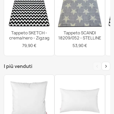
Tappeto da bagno SUPREME rotondo STONES pietre,
antiscivolo, morbido - beige
11,90 €
Tappeto SKETCH -
Tappeto SCANDI
crema/nero - Zigzag
18209/052 - STELLINE
79,90 €
53,90 €
Tappeto FUSION beige / bordeaux - Geometrico,
moderno, astratto
292,90 €
‹
›
I più venduti
Tappeto da bagno SUPREME rotondo LINES righe,
antiscivolo, morbido - verde
11,90 €