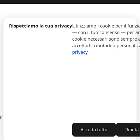
expand_more
Informazione
Rispettiamo la tua privacy
Utilizziamo i cookie per il fun
— con il tuo consenso — per ana
cookie necessari sono sempre att
expand_more
Ordini
accettarli, rifiutarli o personaliz
privacy
expand_more
Per Aziende
expand_more
Rimani aggiornato
expand_more
Informazione di magazzino
Impostazioni cookie
Recesso dal contratto
Accetta tutto
Rifiuta
Copyright © 2010-2026 ITALPOUF®