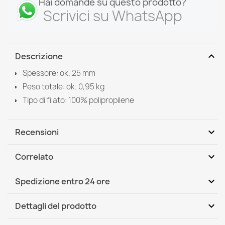
Hai domande su questo prodotto?
Scrivici su WhatsApp
expand_more
Descrizione
Spessore: ok. 25 mm
Peso totale: ok. 0,95 kg
Tipo di filato: 100% polipropilene
expand_more
Recensioni
expand_more
Correlato
Scrivi per primo una recensione
expand_more
Spedizione entro 24 ore
DHL / GLS International
Lun, 10.08 - Gio, 13.08
expand_more
Dettagli del prodotto