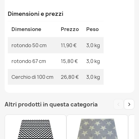
MPN
Kabis_21345
Dimensioni e prezzi
Dimensione
Prezzo
Peso
Tappeto da bagno SYNERGY rotondo glamour,
antiscivolo, morbido - lurex beige
rotondo 50 cm
11,90 €
3,0 kg
11,90 €
rotondo 67 cm
15,80 €
3,0 kg
Cerchio di 100 cm
26,80 €
3,0 kg
Tappeto da bagno SUPREME rotondo STONES pietre,
antiscivolo, morbido - marrone
11,90 €
‹
›
Altri prodotti in questa categoria