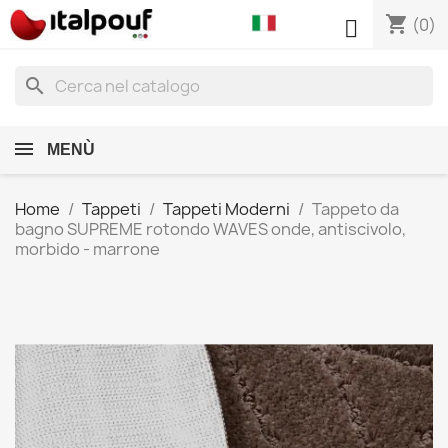
shopping_cart

(0)
search
MENÙ
Home
Tappeti
Tappeti Moderni
Tappeto da
bagno SUPREME rotondo WAVES onde, antiscivolo,
morbido - marrone