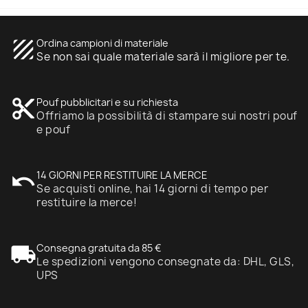
texture
Ordina campioni di materiale
Se non sai quale materiale sarà il migliore per te.
content_cut
Pouf pubblicitari e su richiesta
Offriamo la possibilità di stampare sui nostri pouf
e pouf
undo
14 GIORNI PER RESTITUIRE LA MERCE
Se acquisti online, hai 14 giorni di tempo per
restituire la merce!
local_shipping
Consegna gratuita da 85 €
Le spedizioni vengono consegnate da: DHL, GLS,
UPS