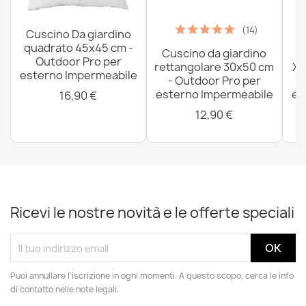
(14)
Cuscino Da giardino
quadrato 45x45 cm -
Cuscino da giardino
P
Outdoor Pro per
rettangolare 30x50 cm
XX
esterno Impermeabile
- Outdoor Pro per
esterno Impermeabile
es
16,90 €
12,90 €
Ricevi le nostre novità e le offerte speciali
Puoi annullare l'iscrizione in ogni momenti. A questo scopo, cerca le info
di contatto nelle note legali.