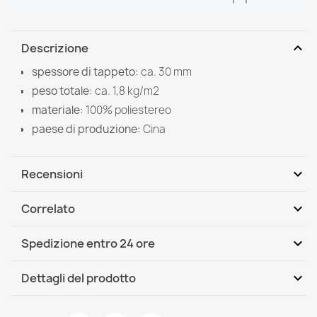
expand_more
Descrizione
spessore di tappeto:
ca. 30 mm
peso totale:
ca. 1,8 kg/m2
materiale:
100% poliestereo
paese di produzione:
Cina
expand_more
Recensioni
expand_more
Correlato
Scrivi per primo una recensione
expand_more
Spedizione entro 24 ore
DHL / GLS International
Mer, 12.08 - Lun, 17.08
expand_more
Dettagli del prodotto
Scheda tecnica