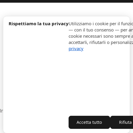
expand_more
Informazione
Rispettiamo la tua privacy
Utilizziamo i cookie per il fun
— con il tuo consenso — per ana
cookie necessari sono sempre att
expand_more
Ordini
accettarli, rifiutarli o personaliz
privacy
expand_more
Per Aziende
expand_more
Rimani aggiornato
expand_more
Informazione di magazzino
Impostazioni cookie
Recesso dal contratto
Accetta tutto
Rifiuta
Copyright © 2010-2026 ITALPOUF®