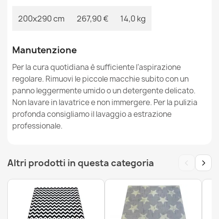
PELLICCIA DI CONIGLIO
28,90 €
200x290 cm
267,90 €
14,0 kg
Manutenzione
Per la cura quotidiana è sufficiente l’aspirazione
regolare. Rimuovi le piccole macchie subito con un
Tappeto BUNNY cerchio beige IMITAZIONE PELLICCIA DI
CONIGLIO
panno leggermente umido o un detergente delicato.
28,90 €
Non lavare in lavatrice e non immergere. Per la pulizia
profonda consigliamo il lavaggio a estrazione
professionale.
‹
›
Altri prodotti in questa categoria
Tappeto BUNNY cerchio oro IMITAZIONE PELLICCIA DI
CONIGLIO
45,90 €