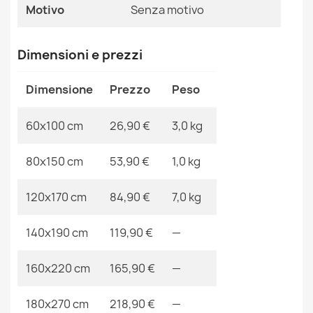
Riferimenti Specifici
Motivo
Senza motivo
Ean13
2000000100968
Tappeto BUNNY aqua blu IMITAZIONE PELLICCIA DI
Dimensioni e prezzi
MPN
Kabis_13797
CONIGLIO
26,90 €
Dimensione
Prezzo
Peso
60x100 cm
26,90 €
3,0 kg
80x150 cm
53,90 €
1,0 kg
Tappeto BUNNY cerchio rosa IMITAZIONE PELLICCIA DI
CONIGLIO
120x170 cm
84,90 €
7,0 kg
28,90 €
140x190 cm
119,90 €
—
160x220 cm
165,90 €
—
Tappeto BUNNY cerchio taupe beige IMITAZIONE
180x270 cm
218,90 €
—