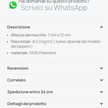
Hai domande su questo prodotto?
Scrivici su WhatsApp
expand_more
Descrizione
Altezza del mucchio:
7 mm e 12 mm
Peso totale:
di
2,0 kg/m2 ( il peso dipende dal modello
del tappeto )
materiale:
100%
Poliestere
expand_more
Recensioni
expand_more
Correlato
Scrivi per primo una recensione
expand_more
Spedizione entro 24 ore
DHL / GLS International
Mer, 12.08 - Lun, 17.08
expand_more
Dettagli del prodotto