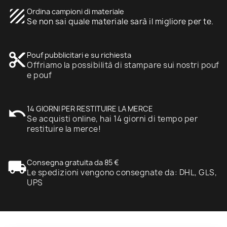
texture
Ordina campioni di materiale
Se non sai quale materiale sarà il migliore per te.
content_cut
Pouf pubblicitari e su richiesta
Offriamo la possibilità di stampare sui nostri pouf
e pouf
undo
14 GIORNI PER RESTITUIRE LA MERCE
Se acquisti online, hai 14 giorni di tempo per
restituire la merce!
local_shipping
Consegna gratuita da 85 €
Le spedizioni vengono consegnate da: DHL, GLS,
UPS