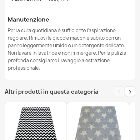
Tappeto DE LUXE moderno 622 Astrazione - Structural
Manutenzione
crema / oro
76,90 €
Per la cura quotidiana è sufficiente l’aspirazione
regolare. Rimuovi le piccole macchie subito con un
panno leggermente umido o un detergente delicato.
Non lavare in lavatrice e non immergere. Per la pulizia
profonda consigliamo il lavaggio a estrazione
professionale.
Tappeto DE LUXE moderno 624 Telaio - Structural grigio
/ verde
76,90 €
‹
›
Altri prodotti in questa categoria
Tappeto DE LUXE moderno 626 geometrico, quadri -
Structural grigio / verde
76,90 €