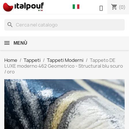
shopping_cart

(0)
search
MENÙ
Home
Tappeti
Tappeti Moderni
Tappeto DE
LUXE moderno 462 Geometrico - Structural blu scuro
/ oro