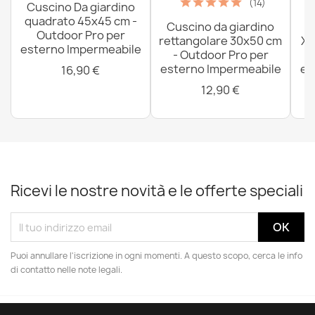
(14)
Cuscino Da giardino
quadrato 45x45 cm -
Cuscino da giardino
P
Outdoor Pro per
rettangolare 30x50 cm
XX
esterno Impermeabile
- Outdoor Pro per
esterno Impermeabile
es
16,90 €
12,90 €
Ricevi le nostre novità e le offerte speciali
Puoi annullare l'iscrizione in ogni momenti. A questo scopo, cerca le info
di contatto nelle note legali.