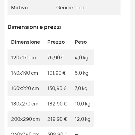
Riferimenti Specifici
Motivo
Geometrico
Ean13
2000000105093
Dimensioni e prezzi
MPN
Kabis_16065
Tappeto DE LUXE moderno 619 Telaio - Structural grigio
Dimensione
Prezzo
Peso
/ verde
76,90 €
120x170 cm
76,90 €
4,0 kg
140x190 cm
101,90 €
5,0 kg
160x220 cm
130,90 €
7,0 kg
Tappeto DE LUXE moderno 621 rete da pesca -
Structural grigio / verde
180x270 cm
182,90 €
10,0 kg
76,90 €
200x290 cm
219,90 €
12,0 kg
240x340 cm
308,90 €
—