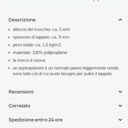
expand_more
Descrizione
altezza del mucchio: ca. 5 mm
spessore di tappeto: ca. 9 mm
peso totale: ca. 1,6 kg/m2
materiale: 100% polipropilene
la merce è nuova
un aspirapolvere e un normale panno leggermente umido
sono tutto ciò di cui avete bisogno per pulire il tappeto.
expand_more
Recensioni
expand_more
Correlato
Scrivi per primo una recensione
expand_more
Spedizione entro 24 ore