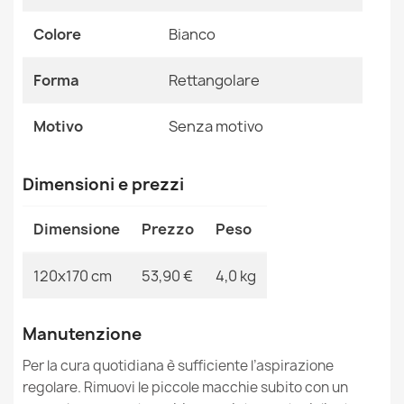
Colore
Bianco
MPN
Kabis_12788
Forma
Rettangolare
Tappeto DROP JASMINE 456 Vizon/D.beige
300,90 €
Motivo
Senza motivo
Dimensioni e prezzi
Dimensione
Prezzo
Peso
Tappeto DROP JASMINE 030 L.blu/Fumo
95,90 €
120x170 cm
53,90 €
4,0 kg
Manutenzione
Per la cura quotidiana è sufficiente l’aspirazione
Tappeto ACRILICO YAZZ Rosa Cipria
regolare. Rimuovi le piccole macchie subito con un
219,90 €