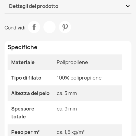
DHL / GLS International
Gio, 13.08 - Mar, 18.08
expand_more
Dettagli del prodotto
Scheda tecnica
Tappeto FASCIATEL - TOPPOLINO crema
Condividi
53,90 €
Stanza
Salotto
Specifiche
Dimensioni
120x170 Cm
Materiale
Polipropilene
Colore
Bianco
Tappeto SHADOW vizon / nero
53,90 €
Tipo di filato
Tessuto
100% polipropilene
Polipropilene
Forma
Rettangolare
Altezza del pelo
ca. 5 mm
Motivo
Senza Motivo
Spessore
ca. 9 mm
totale
Tappeto FASCIATEL - TOPPOLINO blu
Riferimenti Specifici
53,90 €
Peso per m²
ca. 1,6 kg/m²
Ean13
2000000112466