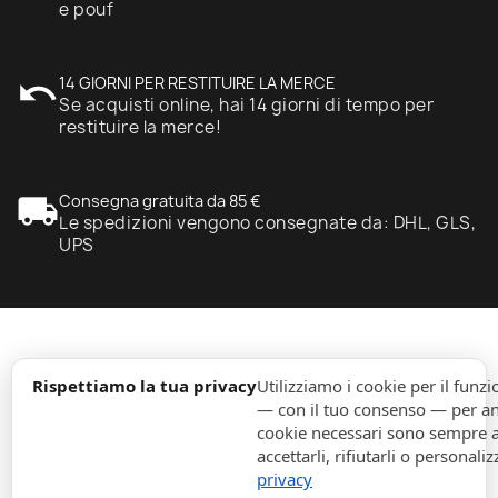
e pouf
undo
14 GIORNI PER RESTITUIRE LA MERCE
Se acquisti online, hai 14 giorni di tempo per
restituire la merce!
local_shipping
Consegna gratuita da 85 €
Le spedizioni vengono consegnate da: DHL, GLS,
UPS
expand_more
Informazione
Rispettiamo la tua privacy
Utilizziamo i cookie per il fun
— con il tuo consenso — per ana
cookie necessari sono sempre att
expand_more
Ordini
accettarli, rifiutarli o personaliz
privacy