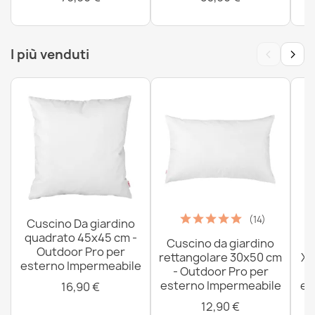
‹
›
I più venduti
(14)
Cuscino Da giardino
quadrato 45x45 cm -
Cuscino da giardino
P
Outdoor Pro per
rettangolare 30x50 cm
XX
esterno Impermeabile
- Outdoor Pro per
esterno Impermeabile
es
16,90 €
12,90 €