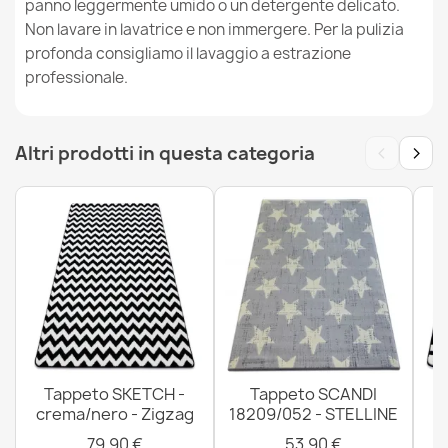
panno leggermente umido o un detergente delicato.
Non lavare in lavatrice e non immergere. Per la pulizia
profonda consigliamo il lavaggio a estrazione
professionale.
Tappeto SKETCH - FA67 crema/nero - Baffi
‹
›
Altri prodotti in questa categoria
80,90 €
Tappeto SCANDI 18209/052 - STELLINE
53,90 €
Tappeto SKETCH -
Tappeto SCANDI
crema/nero - Zigzag
18209/052 - STELLINE
79,90 €
53,90 €