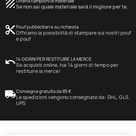
texture
Ordina campioni di materiale
Se non sai quale materiale sarà il migliore per te.
content_cut
Pouf pubblicitari e su richiesta
Offriamo la possibilità di stampare sui nostri pouf
e pouf
undo
14 GIORNI PER RESTITUIRE LA MERCE
Se acquisti online, hai 14 giorni di tempo per
restituire la merce!
local_shipping
Consegna gratuita da 85 €
Le spedizioni vengono consegnate da: DHL, GLS,
UPS