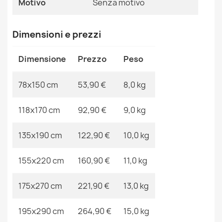
Motivo
Senza motivo
Ean13
2000000108230
Dimensioni e prezzi
MPN
Kabis_17522
Tappeto FLORENCE Monocolore, glamour, tessitura
Dimensione
Prezzo
Peso
piatta, frange - colore del mare
53,90 €
78x150 cm
53,90 €
8,0 kg
118x170 cm
92,90 €
9,0 kg
135x190 cm
122,90 €
10,0 kg
Tappeto FLORENCE Monocolore, glamour, tessitura
piatta, frange - beige
155x220 cm
160,90 €
11,0 kg
53,90 €
175x270 cm
221,90 €
13,0 kg
195x290 cm
264,90 €
15,0 kg