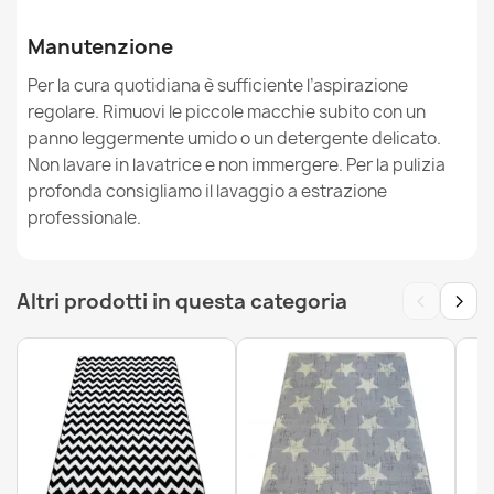
Tappeto LIRA Astratto, strutturato, moderno, glamour -
Manutenzione
grigio / oro
34,90 €
Per la cura quotidiana è sufficiente l’aspirazione
regolare. Rimuovi le piccole macchie subito con un
panno leggermente umido o un detergente delicato.
Non lavare in lavatrice e non immergere. Per la pulizia
profonda consigliamo il lavaggio a estrazione
professionale.
Tappeto FLORENCE Monocolore, glamour, tessitura
piatta, frange - marrone
53,90 €
‹
›
Altri prodotti in questa categoria
Tappeto FLORENCE Monocolore, glamour, tessitura
piatta, frange - crema
53,90 €