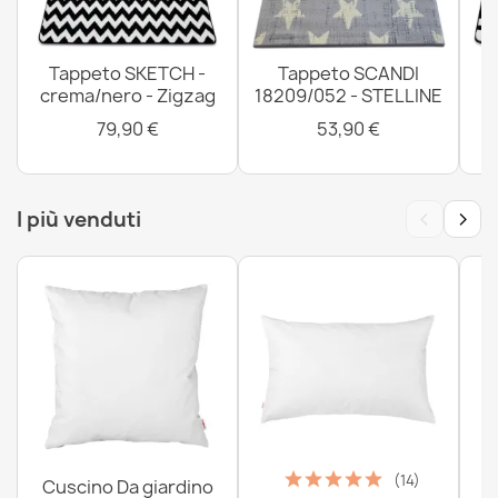
Tappeto SKETCH -
Tappeto SCANDI
crema/nero - Zigzag
18209/052 - STELLINE
79,90 €
53,90 €
‹
›
I più venduti
(14)
Cuscino Da giardino