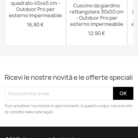
quadrato 45x45 cm -
Cuscino da giardino
P
Outdoor Pro per
rettangolare 30x50 cm
XX
esterno Impermeabile
- Outdoor Pro per
esterno Impermeabile
es
16,90 €
12,90 €
Ricevi le nostre novità e le offerte speciali
Puoi annullare l'iscrizione in ogni momenti. A questo scopo, cerca le info
di contatto nelle note legali.