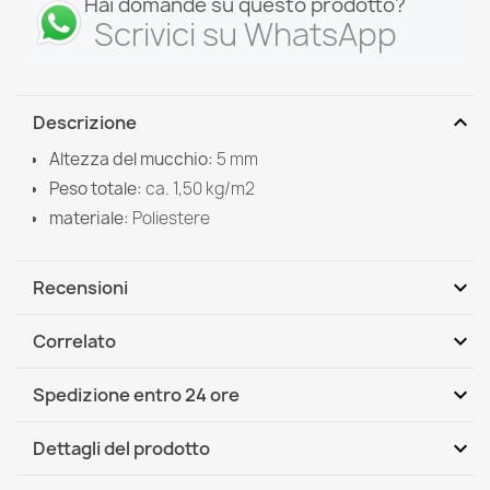
Hai domande su questo prodotto?
Scrivici su WhatsApp
expand_more
Descrizione
Altezza del mucchio:
5 mm
Peso totale:
ca. 1,50 kg/m2
materiale:
Poliestere
expand_more
Recensioni
expand_more
Correlato
Scrivi per primo una recensione
expand_more
Spedizione entro 24 ore
DHL / GLS International
Mer, 12.08 - Lun, 17.08
expand_more
Dettagli del prodotto