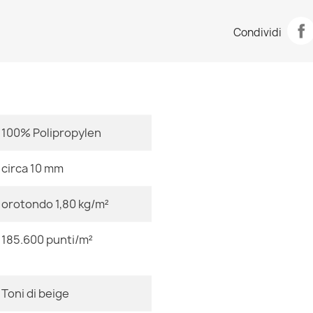
Scheda tecn
Tappeto FUSIO
Condividi
33,90 €
Stanza
Dimensioni
100% Polipropylen
Tappeto FUSIO
moderno, ast
33,90 €
circa 10 mm
orotondo 1,80 kg/m²
Colore
185.600 punti/m²
Tessuto
Tappeto FUSI
astratto
Forma
33,90 €
Toni di beige
Motivo