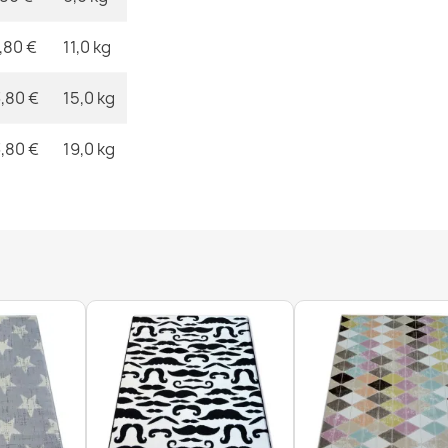
Tappeto FUSI
moderno, ast
,80 €
11,0 kg
33,90 €
,80 €
15,0 kg
,80 €
19,0 kg
Tappeto FUSI
astratto
33,90 €
Tappeto CASA
morbido - 2 
76,90 €