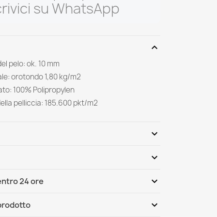
rivici su WhatsApp
expand_more
el pelo: ok. 10 mm
ale: orotondo 1,80 kg/m2
ilato: 100% Polipropylen
ella pelliccia: 185.600 pkt/m2
expand_more
expand_more
Scrivi per primo una recensione
expand_more
ntro 24 ore
ternational
Mar, 11.08 - Ven, 14.08
expand_more
 prodotto