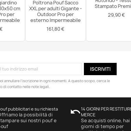
Rotondo - Tess
giardino
Poltrona Pouf Sacco
Stampato Prem
 30x50 cm
XXL per adulti Gigante -
Pro per
Outdoor Pro per
29,90 €
rmeabile
esterno Impermeabile
 €
161,80 €
oi annullare l'iscrizione in ogni momenti. A questo scopo, cerca le
fo di contatto nelle note legali.
ouf pubblicitari e su richiesta
undo
14 GIORNI PER RESTITUIR
ffriamo la possibilità di
MERCE
tampare sui nostri pouf e
Se acquisti online, hai
pouf
giorni di tempo per