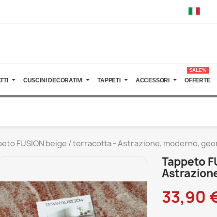
SALE%
TTI
CUSCINI DECORATIVI
TAPPETI
ACCESSORI
OFFERTE
eto FUSION beige / terracotta - Astrazione, moderno, ge
Tappeto FU
Astrazion
33,90 