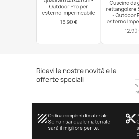
quadrato 45x45 cm -
Cuscino da 
Outdoor Pro per
rettangolare
esterno Impermeabile
- Outdoor 
esterno Impe
16,90 €
12,90
Ricevi le nostre novità e le
offerte speciali
Pu
in
texture
Ordina campioni di materiale
content_cut
P
Se non sai quale materiale
O
sarà il migliore per te.
s