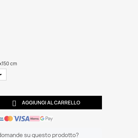
x150 cm

AGGIUNGI AL CARRELLO
domande su questo prodotto?