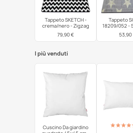
Tappeto SKETCH -
Tappeto S
crema/nero - Zigzag
18209/052 - 
79,90 €
53,90
I più venduti
Cuscino Da giardino