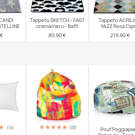
CANDI
Tappeto SKETCH - FA67
Tappeto ACRIL
STELLINE
crema/nero - Baffi
YAZZ Rosa Cipr
 €
80,90 €
219,90 €
(14)
(33)
Pouf Poggiapie