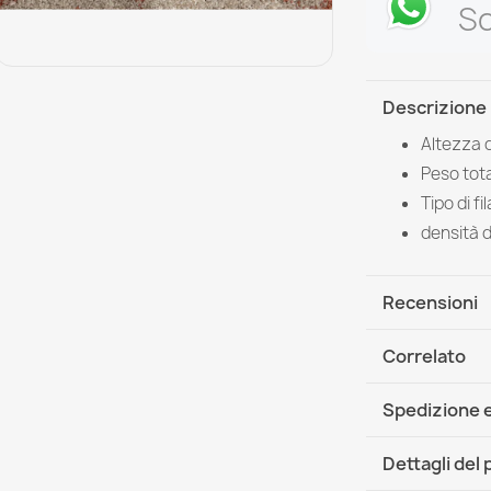
Sc
Descrizione
Altezza d
Peso tot
Tipo di f
densità d
Recensioni
Correlato
Spedizione e
DHL / GLS In
Dettagli del