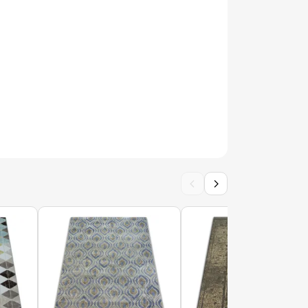
ON 9775 beige / marrone - Geometrico,
ratto
ON bianco / oro - Geometrico, moderno,
‹
›
BLANCA LOOP rotondo bianco ad anelli,
SCELTA