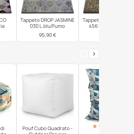
ICO
Tappeto DROP JASMINE
Tappeto DROP JASMI
ia
030 L.blu/Fumo
456 Vizon/D.beige
95,90 €
300,90 €
‹
›
(18)
di
Pouf Cubo Quadrato -