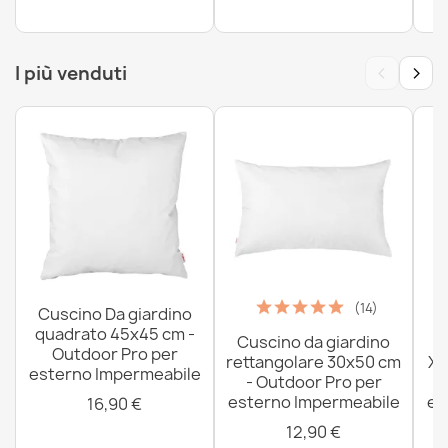
‹
›
I più venduti
(14)
Cuscino Da giardino
quadrato 45x45 cm -
Cuscino da giardino
P
Outdoor Pro per
rettangolare 30x50 cm
XX
esterno Impermeabile
- Outdoor Pro per
esterno Impermeabile
es
16,90 €
12,90 €