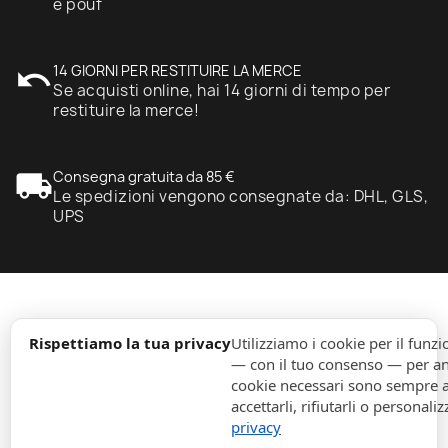
e pouf
undo
14 GIORNI PER RESTITUIRE LA MERCE
Se acquisti online, hai 14 giorni di tempo per
restituire la merce!
local_shipping
Consegna gratuita da 85 €
Le spedizioni vengono consegnate da: DHL, GLS,
UPS
expand_more
Informazione
Rispettiamo la tua privacy
Utilizziamo i cookie per il fun
— con il tuo consenso — per ana
cookie necessari sono sempre att
expand_more
Ordini
accettarli, rifiutarli o personaliz
privacy
expand_more
Per Aziende