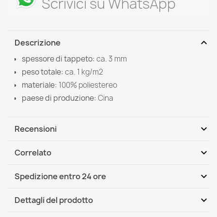
Scrivici su WhatsApp
expand_more
Descrizione
spessore di tappeto:
ca. 3 mm
peso totale:
ca. 1 kg/m2
materiale:
100% poliestereo
paese di produzione:
Cina
expand_more
Recensioni
expand_more
Correlato
Scrivi per primo una recensione
expand_more
Spedizione entro 24 ore
DHL / GLS International
Mer, 12.08 - Lun, 17.08
expand_more
Dettagli del prodotto