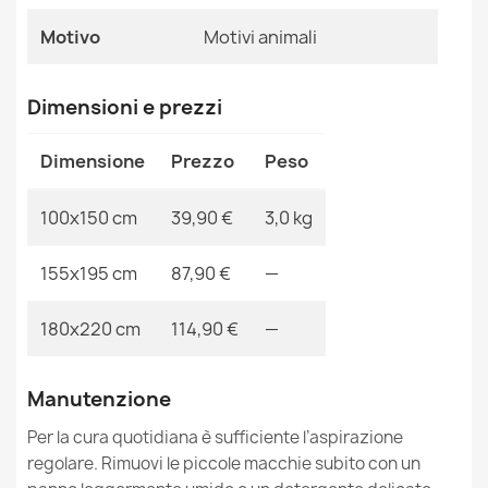
MPN
Kabis_14687
Motivo
Motivi animali
Tappeto Imitazione pelle di bovino, Mucca -1 pelle nera
Dimensioni e prezzi
bianca
39,90 €
Dimensione
Prezzo
Peso
100x150 cm
39,90 €
3,0 kg
155x195 cm
87,90 €
—
Tappeto Imitazione pelle di bovino, Mucca G5069-2
pelle maro bianca
180x220 cm
114,90 €
—
39,90 €
Manutenzione
Per la cura quotidiana è sufficiente l’aspirazione
regolare. Rimuovi le piccole macchie subito con un