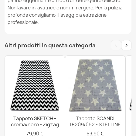
panno leggermente umido o un detergente delicato.
Tappeto Imitazione pelle di bovino, Mucca G5070-2
pelle maro bianca
Non lavare in lavatrice e non immergere. Per la pulizia
39,90 €
profonda consigliamo il lavaggio a estrazione
professionale.
‹
›
Altri prodotti in questa categoria
Tappeto Imitazione pelle di bovino, Mucca -3 pelle nera
bianca
39,90 €
Tappeto Imitazione pelle di bovino, Mucca G5072-1 Pelle
Marrone
Tappeto SKETCH -
Tappeto SCANDI
39,90 €
crema/nero - Zigzag
18209/052 - STELLINE
79,90 €
53,90 €