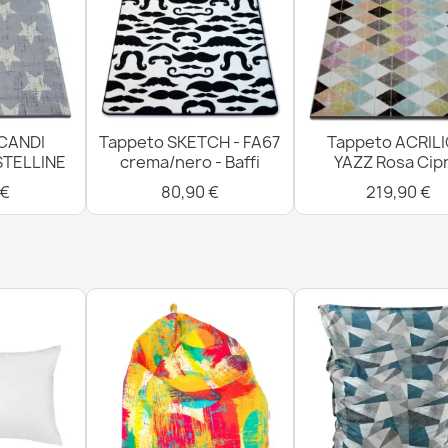
31,90 €
CANDI
Tappeto SKETCH - FA67
Tappeto ACRIL
STELLINE
crema/nero - Baffi
YAZZ Rosa Cipr
 €
80,90 €
219,90 €