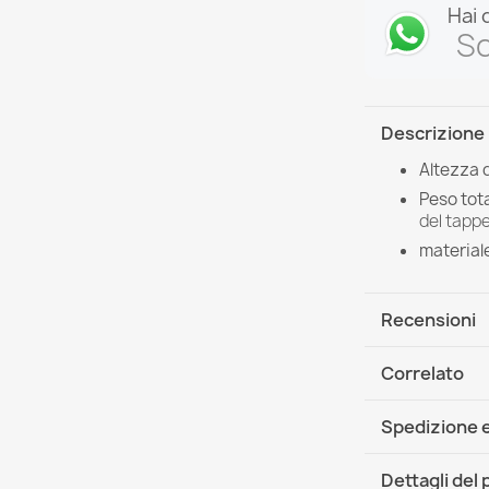
Hai 
Sc
Descrizione
Altezza 
Peso tota
del tappe
material
Recensioni
Correlato
Spedizione e
DHL / GLS In
Dettagli del