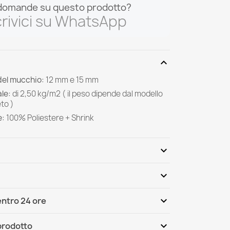
domande su questo prodotto?
rivici su WhatsApp
expand_more
del mucchio:
12 mm e 15 mm
le:
di
2,50 kg/m2 ( il peso dipende dal modello
to )
e:
100%
Poliestere + Shrink
expand_more
expand_more
Scrivi per primo una recensione
expand_more
ntro 24 ore
ternational
Mer, 12.08 - Lun, 17.08
expand_more
 prodotto