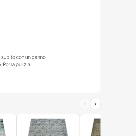
E moderno 68 Marmo, calcolo - Structural
pile crema / blu
ie subito con un panno
Per la pulizia
rno COZY Cracks, calcestruzzo incrinato -
livelli di pile grigio scuro
‹
›
rno COZY Polygons Cerchio, geometrico,
uctural due livelli di pile grigio