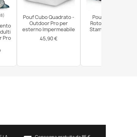
18)
Pouf Cubo Quadrato -
Pouf Poggiapiedi
Outdoor Pro per
Rotondo - Tessuto
mento
esterno Impermeabile
Stampato Premium
dulti
r Pro
45,90 €
29,90 €
e
E LA
Consegna gratuita da 85 €