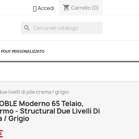
shopping_cart

Carrello
(0)
Accedi
search
POUF PERSONALIZZATO
livelli di pile crema / grigio
OBLE Moderno 65 Telaio,
mo - Structural Due Livelli Di
 / Grigio
€