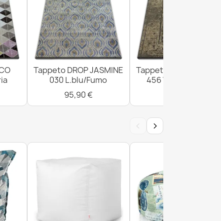
ICO
Tappeto DROP JASMINE
Tappeto DROP JASMI
ia
030 L.blu/Fumo
456 Vizon/D.beige
95,90 €
300,90 €
‹
›