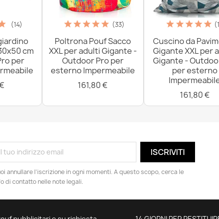
(14)
(33)
(
giardino
Poltrona Pouf Sacco
Cuscino da Pavi
 30x50 cm
XXL per adulti Gigante -
Gigante XXL per a
Pro per
Outdoor Pro per
Gigante - Outdoo
rmeabile
esterno Impermeabile
per esterno
Impermeabil
 €
161,80 €
161,80 €
oi annullare l'iscrizione in ogni momenti. A questo scopo, cerca le
fo di contatto nelle note legali.
ouf pubblicitari e su richiesta
14 GIORNI PER RESTITUIR