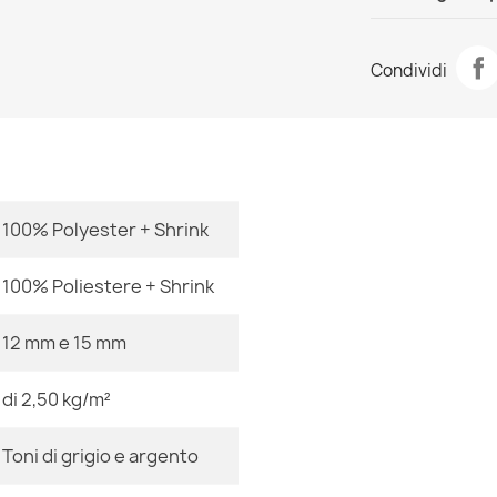
Scheda tecn
Tappeto NOBL
Condividi
Structural due 
Stanza
50,90 €
Dimensioni
100% Polyester + Shrink
Tappeto NOBL
Structural due 
100% Poliestere + Shrink
50,90 €
Colore
12 mm e 15 mm
Tessuto
di 2,50 kg/m²
Forma
Tappeto NOBL
Toni di grigio e argento
Structural due 
Motivo
50,90 €