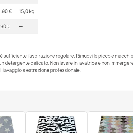
,90 €
15,0 kg
Tappeto NOBL
due livelli di 
,90 €
—
50,90 €
 è sufficiente l’aspirazione regolare. Rimuovi le piccole macch
 detergente delicato. Non lavare in lavatrice e non immergere. 
Tappeto mode
l lavaggio a estrazione professionale.
Structural due 
24,90 €
Tappeto mode
triangoli - Str