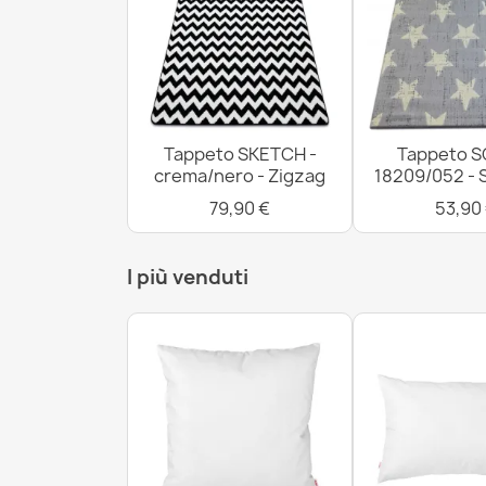
Tappeto SKETCH -
Tappeto S
crema/nero - Zigzag
18209/052 - 
79,90 €
53,90
I più venduti