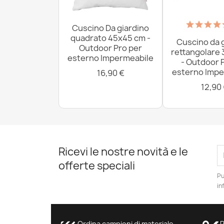
Cuscino Da giardino
quadrato 45x45 cm -
Cuscino da 
Outdoor Pro per
rettangolare
esterno Impermeabile
- Outdoor 
esterno Impe
16,90 €
12,90
Ricevi le nostre novità e le
offerte speciali
Pu
in
Ordina campioni di materiale
P