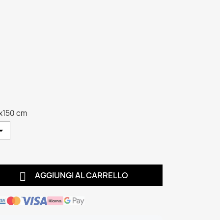
x150 cm

AGGIUNGI AL CARRELLO